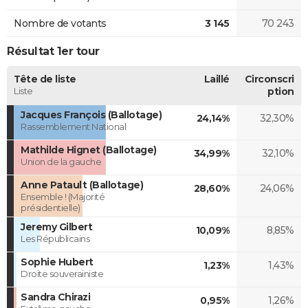
Nombre de votants
3 145
70 243
Résultat 1er tour
Tête de liste
Laillé
Circonscri
Liste
ption
Jacques François (Ballotage)
24,14%
32,30%
Rassemblement National
Mathilde Hignet (Ballotage)
34,99%
32,10%
Union de la gauche
Anne Patault (Ballotage)
28,60%
24,06%
Ensemble ! (Majorité
présidentielle)
Jeremy Gilbert
10,09%
8,85%
Les Républicains
Sophie Hubert
1,23%
1,43%
Droite souverainiste
Sandra Chirazi
0,95%
1,26%