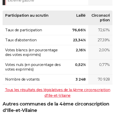
Extrême gauche
Participation au scrutin
Laillé
Circonscri
ption
Taux de participation
76,66%
72,61%
Taux d'abstention
23,34%
27,39%
Votes blancs (en pourcentage
2,16%
2,00%
des votes exprimés)
Votes nuls (en pourcentage des
0,52%
0,77%
votes exprimés)
Nombre de votants
3 248
70 928
Tous les résultats des législatives de la 4ème circonscription
d'Ille-et-Vilaine
Autres communes de la 4ème circonscription
d'Ille-et-Vilaine