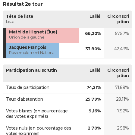
Résultat 2e tour
Tête de liste
Laillé
Circonscri
Liste
ption
Mathilde Hignet (Élue)
66,20%
57,57%
Union de la gauche
Jacques François
33,80%
42,43%
Rassemblement National
Participation au scrutin
Laillé
Circonscri
ption
Taux de participation
74,21%
71,89%
Taux d'abstention
25,79%
28,11%
Votes blancs (en pourcentage
9,16%
7,92%
des votes exprimés)
Votes nuls (en pourcentage des
2,70%
2,58%
votes exprimés)