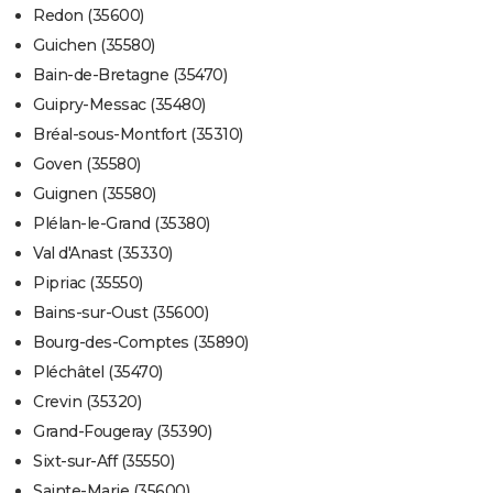
Redon (35600)
Guichen (35580)
Bain-de-Bretagne (35470)
Guipry-Messac (35480)
Bréal-sous-Montfort (35310)
Goven (35580)
Guignen (35580)
Plélan-le-Grand (35380)
Val d'Anast (35330)
Pipriac (35550)
Bains-sur-Oust (35600)
Bourg-des-Comptes (35890)
Pléchâtel (35470)
Crevin (35320)
Grand-Fougeray (35390)
Sixt-sur-Aff (35550)
Sainte-Marie (35600)