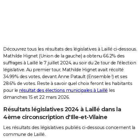
City break
Voyage de noces
Climat
Destinations
Voyage nature
Forum
+
PHOTO
GUIDES D'ACHAT
BONS PLANS
CARTE DE VOEUX
Découvrez tous les résultats des législatives à Laillé ci-dessous.
Mathilde Hignet (Union de la gauche) a obtenu 66.2% des
Carte Bonne année
Carte Pâques
Carte de Noël
Carte Saint-Valentin
Carte d'anniversaire
DICTIONNAIRE
suffrages à Laillé le 7 juillet 2024, au soir du 2e tour de l'élection
législative. Au premier tour, Mathilde Hignet avait récolté
Biographies
Expressions
Dictionnaire
Citations
Proverbes
PROGRAMME TV
34.99% des votes, devant Anne Patault (Ensemble !) et ses
28.6% de votes. Reste à savoir quel choix feront les habitants
COPAINS D'AVANT
pour le
résultat des élections municipales à Laillé
les
Se connecter
Collèges
Universités
Service militaire
S'inscrire
Lycées
Primaires
Entreprises
Avis de recherche
AVIS DE DÉCÈS
dimanches 15 et 22 mars 2026.
Résultats législatives 2024 à Laillé dans la
FORUM
4ème circonscription d'Ille-et-Vilaine
Lifestyle
Sport
Television
Cinema
Bricolage
Culture
Auto
Voyage
Les résultats des législatives publiés ci-dessous concernent la
commune de Laillé.