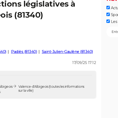
tions législatives à
Actu
ois (81340)
Spo
Les 
340)
Padiès (81340)
Saint-Julien-Gaulène (81340)
17/09/25 17:12
Albigeois
Valence-d'Albigeois
(toutes les informations
sur la ville)
s