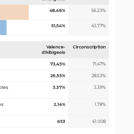
48,46%
56,23%
51,54%
43,77%
Valence-
Circonscription
d'Albigeois
73,45%
71,47%
26,55%
28,53%
otes
3,37%
3,39%
es
2,14%
1,78%
653
61 008