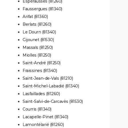
Espérausses (81260)
Faussergues (81340)
Arifat (81360)
Berlats (81260)
Le Dourn (81340)
Gijounet (81530)
Massals (81250)
Miolles (81250)
Saint-André (81250)
Fraissines (81340)
Saint-Jean-de-Vals (81210)
Saint-Michel-Labadié (81340)
Lasfaillades (81260)
Saint-Salvi-de-Carcavès (81530)
Courris (81340)
Lacapelle-Pinet (81340)
Lamontélarié (81260)