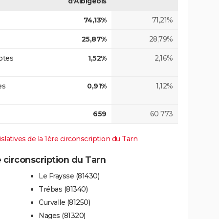
d'Albigeois
74,13%
71,21%
25,87%
28,79%
otes
1,52%
2,16%
es
0,91%
1,12%
659
60 773
islatives de la 1ère circonscription du Tarn
circonscription du Tarn
Le Fraysse (81430)
Trébas (81340)
Curvalle (81250)
Nages (81320)