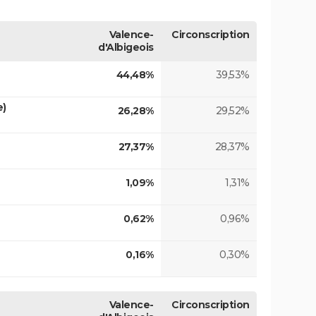
Valence-
Circonscription
d'Albigeois
44,48%
39,53%
e)
26,28%
29,52%
27,37%
28,37%
1,09%
1,31%
0,62%
0,96%
0,16%
0,30%
Valence-
Circonscription