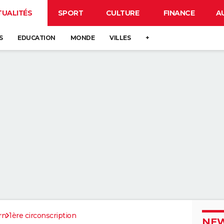
TUALITÉS
SPORT
CULTURE
FINANCE
A
S
EDUCATION
MONDE
VILLES
+
rn
1ère circonscription
NEW