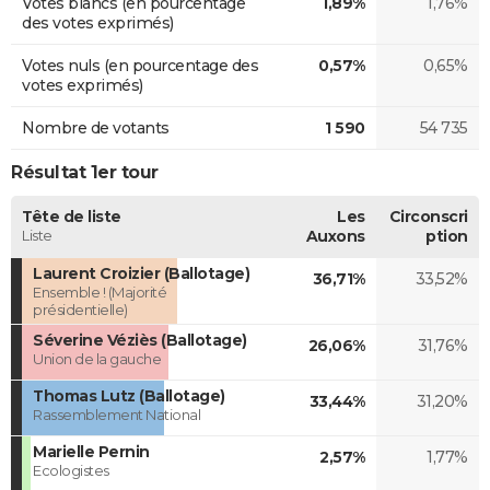
Votes blancs (en pourcentage
1,89%
1,76%
des votes exprimés)
Votes nuls (en pourcentage des
0,57%
0,65%
votes exprimés)
Nombre de votants
1 590
54 735
Résultat 1er tour
Tête de liste
Les
Circonscri
Liste
Auxons
ption
Laurent Croizier (Ballotage)
36,71%
33,52%
Ensemble ! (Majorité
présidentielle)
Séverine Véziès (Ballotage)
26,06%
31,76%
Union de la gauche
Thomas Lutz (Ballotage)
33,44%
31,20%
Rassemblement National
Marielle Pernin
2,57%
1,77%
Ecologistes