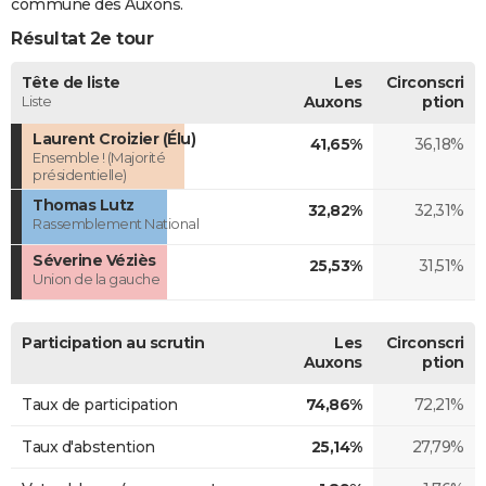
commune des Auxons.
Résultat 2e tour
Tête de liste
Les
Circonscri
Liste
Auxons
ption
Laurent Croizier (Élu)
41,65%
36,18%
Ensemble ! (Majorité
présidentielle)
Thomas Lutz
32,82%
32,31%
Rassemblement National
Séverine Véziès
25,53%
31,51%
Union de la gauche
Participation au scrutin
Les
Circonscri
Auxons
ption
Taux de participation
74,86%
72,21%
Taux d'abstention
25,14%
27,79%