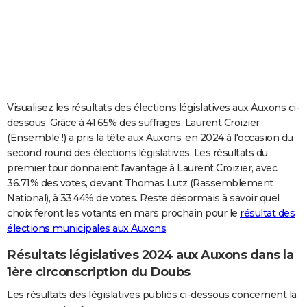
City break
Voyage de noces
Climat
Destinations
Voyage nature
Forum
+
PHOTO
GUIDES D'ACHAT
BONS PLANS
CARTE DE VOEUX
Visualisez les résultats des élections législatives aux Auxons ci-
dessous. Grâce à 41.65% des suffrages, Laurent Croizier
Carte Bonne année
Carte Pâques
Carte de Noël
Carte Saint-Valentin
Carte d'anniversaire
DICTIONNAIRE
(Ensemble !) a pris la tête aux Auxons, en 2024 à l'occasion du
second round des élections législatives. Les résultats du
Biographies
Expressions
Dictionnaire
Citations
Proverbes
PROGRAMME TV
premier tour donnaient l’avantage à Laurent Croizier, avec
36.71% des votes, devant Thomas Lutz (Rassemblement
COPAINS D'AVANT
National), à 33.44% de votes. Reste désormais à savoir quel
Se connecter
Collèges
Universités
Service militaire
S'inscrire
Lycées
Primaires
Entreprises
Avis de recherche
AVIS DE DÉCÈS
choix feront les votants en mars prochain pour le
résultat des
élections municipales aux Auxons
.
FORUM
Résultats législatives 2024 aux Auxons dans la
Lifestyle
Sport
Television
Cinema
Bricolage
Culture
Auto
Voyage
1ère circonscription du Doubs
Les résultats des législatives publiés ci-dessous concernent la