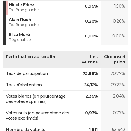
Nicole Friess
0,96%
1,50%
Extrême gauche
Alain Ruch
0,26%
0,26%
Extrême gauche
Elisa Moré
0,00%
0,00%
Régionaliste
Participation au scrutin
Les
Circonscri
Auxons
ption
Taux de participation
75,88%
70,77%
Taux d'abstention
24,12%
29,23%
Votes blancs (en pourcentage
2,36%
2,04%
des votes exprimés)
Votes nuls (en pourcentage des
0,93%
0,77%
votes exprimés)
Nombre de votants
1 611
53 642