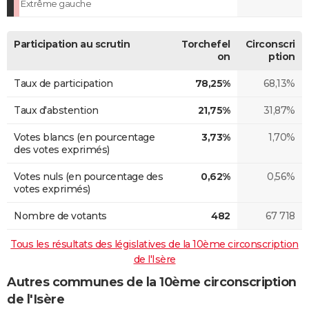
Extrême gauche
Participation au scrutin
Torchefel
Circonscri
on
ption
Taux de participation
78,25%
68,13%
Taux d'abstention
21,75%
31,87%
Votes blancs (en pourcentage
3,73%
1,70%
des votes exprimés)
Votes nuls (en pourcentage des
0,62%
0,56%
votes exprimés)
Nombre de votants
482
67 718
Tous les résultats des législatives de la 10ème circonscription
de l'Isère
Autres communes de la 10ème circonscription
de l'Isère