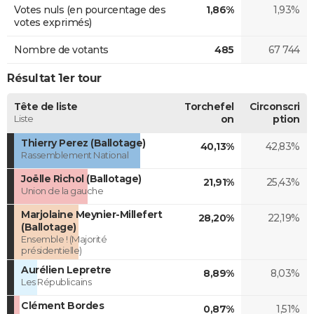
Votes nuls (en pourcentage des
1,86%
1,93%
votes exprimés)
Nombre de votants
485
67 744
Résultat 1er tour
Tête de liste
Torchefel
Circonscri
Liste
on
ption
Thierry Perez (Ballotage)
40,13%
42,83%
Rassemblement National
Joëlle Richol (Ballotage)
21,91%
25,43%
Union de la gauche
Marjolaine Meynier-Millefert
28,20%
22,19%
(Ballotage)
Ensemble ! (Majorité
présidentielle)
Aurélien Lepretre
8,89%
8,03%
Les Républicains
Clément Bordes
0,87%
1,51%