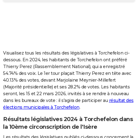
City break
Voyage de noces
Climat
Destinations
Voyage nature
Forum
+
PHOTO
GUIDES D'ACHAT
BONS PLANS
CARTE DE VOEUX
Visualisez tous les résultats des législatives à Torchefelon ci-
Carte Bonne année
Carte Pâques
Carte de Noël
Carte Saint-Valentin
Carte d'anniversaire
DICTIONNAIRE
dessous. En 2024, les habitants de Torchefelon ont préféré
Thierry Perez (Rassemblement National), qui a enregistré
Biographies
Expressions
Dictionnaire
Citations
Proverbes
PROGRAMME TV
54.74% des voix. Le 1er tour plaçait Thierry Perez en tête avec
40.13% des votes, devant Marjolaine Meynier-Millefert
COPAINS D'AVANT
(Majorité présidentielle) et ses 28.2% de votes. Les habitants
seront, les 15 et 22 mars 2026, invités à se rendre à nouveau
Se connecter
Collèges
Universités
Service militaire
S'inscrire
Lycées
Primaires
Entreprises
Avis de recherche
AVIS DE DÉCÈS
dans les bureaux de vote : il s'agira de participer au
résultat des
élections municipales à Torchefelon
.
FORUM
Lifestyle
Sport
Television
Cinema
Bricolage
Culture
Auto
Voyage
Résultats législatives 2024 à Torchefelon dans
la 10ème circonscription de l'Isère
Les résultats des législatives publiés ci-dessous concernent la