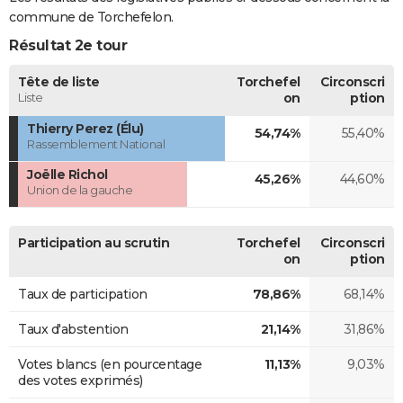
commune de Torchefelon.
Résultat 2e tour
Tête de liste
Torchefel
Circonscri
Liste
on
ption
Thierry Perez (Élu)
54,74%
55,40%
Rassemblement National
Joëlle Richol
45,26%
44,60%
Union de la gauche
Participation au scrutin
Torchefel
Circonscri
on
ption
Taux de participation
78,86%
68,14%
Taux d'abstention
21,14%
31,86%
Votes blancs (en pourcentage
11,13%
9,03%
des votes exprimés)