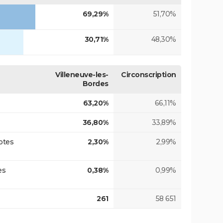
69,29%
51,70%
30,71%
48,30%
Villeneuve-les-
Circonscription
Bordes
63,20%
66,11%
36,80%
33,89%
otes
2,30%
2,99%
es
0,38%
0,99%
261
58 651