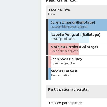
Résultat 1er tour
Tête de liste
Liste
Julien Limongi (Ballotage)
Rassemblement National
Isabelle Perigault (Ballotage)
Les Républicains
Mathieu Garnier (Ballotage)
Union de la gauche
Jean-Yves Gaudey
Extrême gauche
Nicolas Fauveau
Reconquête !
Participation au scrutin
Taux de participation