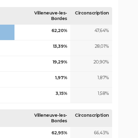
Villeneuve-les-
Circonscription
Bordes
62,20%
47,64%
13,39%
28,01%
19,29%
20,90%
1,97%
1,87%
3,15%
1,58%
Villeneuve-les-
Circonscription
Bordes
62,95%
66,43%