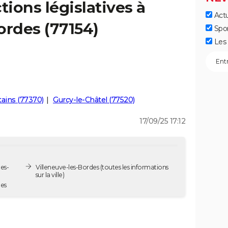
tions législatives à
Actu
ordes (77154)
Spo
Les 
ains (77370)
Gurcy-le-Châtel (77520)
17/09/25 17:12
les-
Villeneuve-les-Bordes
(toutes les informations
sur la ville)
rdes