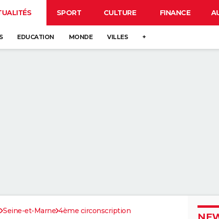
TUALITÉS
SPORT
CULTURE
FINANCE
A
S
EDUCATION
MONDE
VILLES
+
Seine-et-Marne
4ème circonscription
NEW