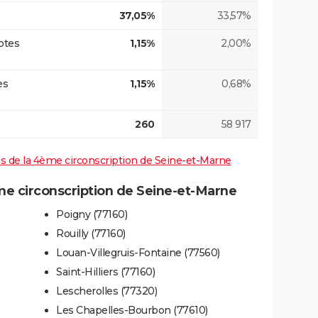
37,05%
33,57%
otes
1,15%
2,00%
es
1,15%
0,68%
260
58 917
ves de la 4ème circonscription de Seine-et-Marne
 circonscription de Seine-et-Marne
Poigny (77160)
Rouilly (77160)
Louan-Villegruis-Fontaine (77560)
Saint-Hilliers (77160)
Lescherolles (77320)
Les Chapelles-Bourbon (77610)