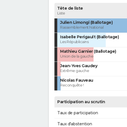
Tête de liste
Liste
Julien Limongi (Ballotage)
Rassemblement National
Isabelle Perigault (Ballotage)
Les Républicains
Mathieu Garnier (Ballotage)
Union de la gauche
Jean-Yves Gaudey
Extrême gauche
Nicolas Fauveau
Reconquête !
Participation au scrutin
Taux de participation
Taux d'abstention