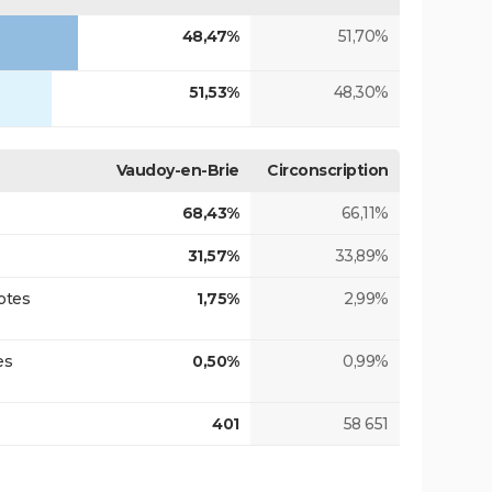
48,47%
51,70%
51,53%
48,30%
Vaudoy-en-Brie
Circonscription
68,43%
66,11%
31,57%
33,89%
otes
1,75%
2,99%
es
0,50%
0,99%
401
58 651