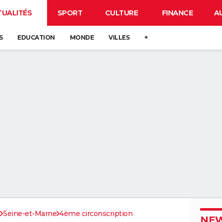
TUALITÉS
SPORT
CULTURE
FINANCE
A
S
EDUCATION
MONDE
VILLES
+
Seine-et-Marne
4ème circonscription
NEW