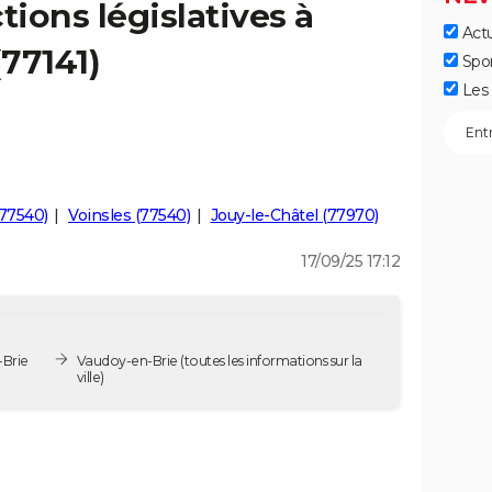
tions législatives à
Actu
77141)
Spo
Les 
(77540)
Voinsles (77540)
Jouy-le-Châtel (77970)
17/09/25 17:12
-Brie
Vaudoy-en-Brie
(toutes les informations sur la
ville)