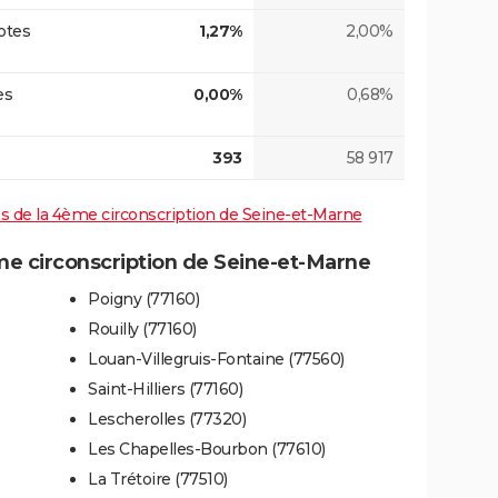
otes
1,27%
2,00%
es
0,00%
0,68%
393
58 917
ves de la 4ème circonscription de Seine-et-Marne
 circonscription de Seine-et-Marne
Poigny (77160)
Rouilly (77160)
Louan-Villegruis-Fontaine (77560)
Saint-Hilliers (77160)
Lescherolles (77320)
Les Chapelles-Bourbon (77610)
La Trétoire (77510)