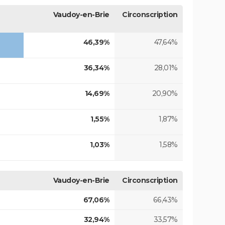
Vaudoy-en-Brie
Circonscription
46,39%
47,64%
36,34%
28,01%
14,69%
20,90%
1,55%
1,87%
1,03%
1,58%
Vaudoy-en-Brie
Circonscription
67,06%
66,43%
32,94%
33,57%