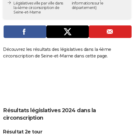
Législatives ville par ville dans
informations sur le
City break
Voyage de noces
Climat
Destinations
Voyage nature
Forum
+
PHOTO
la 4ème circonscription de
département)
Seine-et-Marne
GUIDES D'ACHAT
BONS PLANS
CARTE DE VOEUX
Découvrez les résultats des législatives dans la 4ème
Carte Bonne année
Carte Pâques
Carte de Noël
Carte Saint-Valentin
Carte d'anniversaire
circonscription de Seine-et-Marne dans cette page.
DICTIONNAIRE
Biographies
Expressions
Dictionnaire
Citations
Proverbes
PROGRAMME TV
COPAINS D'AVANT
Se connecter
Collèges
Universités
Service militaire
S'inscrire
Lycées
Primaires
Entreprises
Avis de recherche
AVIS DE DÉCÈS
FORUM
Résultats législatives 2024 dans la
Lifestyle
Sport
Television
Cinema
Bricolage
Culture
Auto
Voyage
circonscription
Résultat 2e tour