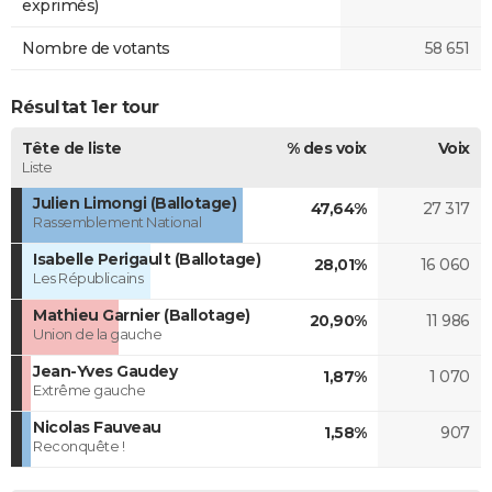
exprimés)
Nombre de votants
58 651
Résultat 1er tour
Tête de liste
% des voix
Voix
Liste
Julien Limongi (Ballotage)
47,64%
27 317
Rassemblement National
Isabelle Perigault (Ballotage)
28,01%
16 060
Les Républicains
Mathieu Garnier (Ballotage)
20,90%
11 986
Union de la gauche
Jean-Yves Gaudey
1,87%
1 070
Extrême gauche
Nicolas Fauveau
1,58%
907
Reconquête !