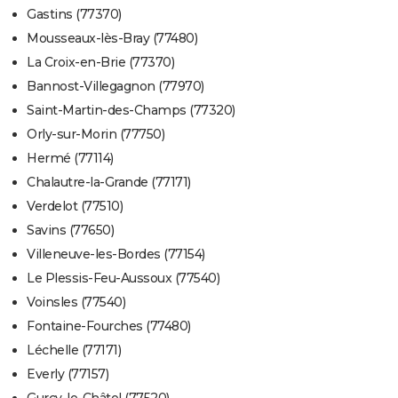
Gastins (77370)
Mousseaux-lès-Bray (77480)
La Croix-en-Brie (77370)
Bannost-Villegagnon (77970)
Saint-Martin-des-Champs (77320)
Orly-sur-Morin (77750)
Hermé (77114)
Chalautre-la-Grande (77171)
Verdelot (77510)
Savins (77650)
Villeneuve-les-Bordes (77154)
Le Plessis-Feu-Aussoux (77540)
Voinsles (77540)
Fontaine-Fourches (77480)
Léchelle (77171)
Everly (77157)
Gurcy-le-Châtel (77520)