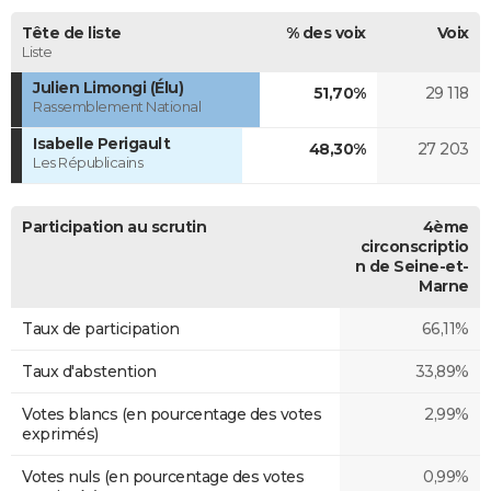
Tête de liste
% des voix
Voix
Liste
Julien Limongi (Élu)
51,70%
29 118
Rassemblement National
Isabelle Perigault
48,30%
27 203
Les Républicains
Participation au scrutin
4ème
circonscriptio
n de Seine-et-
Marne
Taux de participation
66,11%
Taux d'abstention
33,89%
Votes blancs (en pourcentage des votes
2,99%
exprimés)
Votes nuls (en pourcentage des votes
0,99%