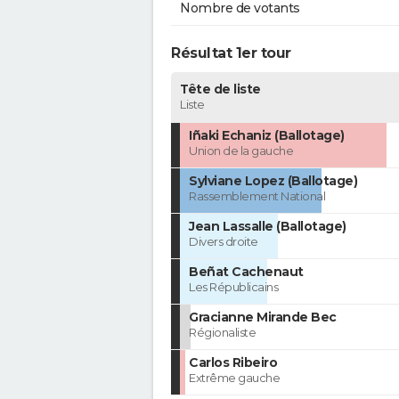
Nombre de votants
Résultat 1er tour
Tête de liste
Liste
Iñaki Echaniz (Ballotage)
Union de la gauche
Sylviane Lopez (Ballotage)
Rassemblement National
Jean Lassalle (Ballotage)
Divers droite
Beñat Cachenaut
Les Républicains
Gracianne Mirande Bec
Régionaliste
Carlos Ribeiro
Extrême gauche