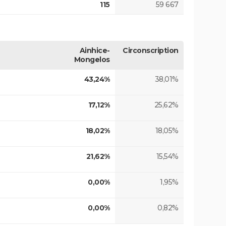
115
59 667
Ainhice-
Circonscription
Mongelos
43,24%
38,01%
17,12%
25,62%
18,02%
18,05%
21,62%
15,54%
0,00%
1,95%
0,00%
0,82%