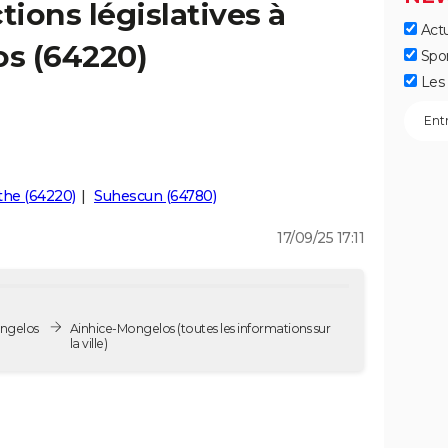
tions législatives à
Actu
s (64220)
Spo
Les 
he (64220)
Suhescun (64780)
17/09/25 17:11
ongelos
Ainhice-Mongelos
(toutes les informations sur
la ville)