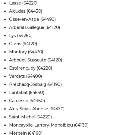
Lasse (64220)
Aldudes (64430)
Osse-en-Aspe (64490)
Arbérats-Sillègue (64120)
Lys (64260)
Garris (64120)
Montory (64470)
Arbouet-Sussaute (64120)
Estérençuby (64220)
Verdets (64400)
Préchacq-Josbaig (64190)
Lantabat (64640)
Cardesse (64360)
Alos-Sibas-Abense (64470)
Saint-Michel (64220)
Moncayolle-Larrory-Mendibieu (64130)
Méritein (64190)