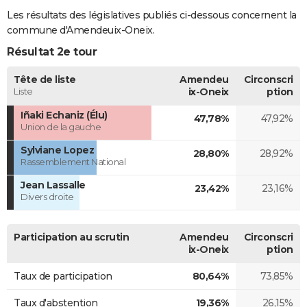
Les résultats des législatives publiés ci-dessous concernent la
commune d'Amendeuix-Oneix.
Résultat 2e tour
Tête de liste
Amendeu
Circonscri
Liste
ix-Oneix
ption
Iñaki Echaniz (Élu)
47,78%
47,92%
Union de la gauche
Sylviane Lopez
28,80%
28,92%
Rassemblement National
Jean Lassalle
23,42%
23,16%
Divers droite
Participation au scrutin
Amendeu
Circonscri
ix-Oneix
ption
Taux de participation
80,64%
73,85%
Taux d'abstention
19,36%
26,15%