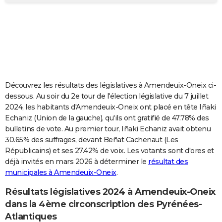
City break
Voyage de noces
Climat
Destinations
Voyage nature
Forum
+
PHOTO
GUIDES D'ACHAT
BONS PLANS
CARTE DE VOEUX
Découvrez les résultats des législatives à Amendeuix-Oneix ci-
Carte Bonne année
Carte Pâques
Carte de Noël
Carte Saint-Valentin
Carte d'anniversaire
DICTIONNAIRE
dessous. Au soir du 2e tour de l'élection législative du 7 juillet
2024, les habitants d'Amendeuix-Oneix ont placé en tête Iñaki
Biographies
Expressions
Dictionnaire
Citations
Proverbes
PROGRAMME TV
Echaniz (Union de la gauche), qu'ils ont gratifié de 47.78% des
bulletins de vote. Au premier tour, Iñaki Echaniz avait obtenu
COPAINS D'AVANT
30.65% des suffrages, devant Beñat Cachenaut (Les
Républicains) et ses 27.42% de voix. Les votants sont d'ores et
Se connecter
Collèges
Universités
Service militaire
S'inscrire
Lycées
Primaires
Entreprises
Avis de recherche
AVIS DE DÉCÈS
déjà invités en mars 2026 à déterminer le
résultat des
municipales à Amendeuix-Oneix
.
FORUM
Lifestyle
Sport
Television
Cinema
Bricolage
Culture
Auto
Voyage
Résultats législatives 2024 à Amendeuix-Oneix
dans la 4ème circonscription des Pyrénées-
Atlantiques