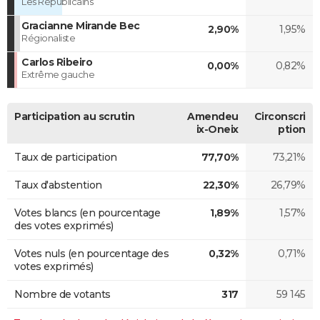
Les Républicains
Gracianne Mirande Bec
2,90%
1,95%
Régionaliste
Carlos Ribeiro
0,00%
0,82%
Extrême gauche
Participation au scrutin
Amendeu
Circonscri
ix-Oneix
ption
Taux de participation
77,70%
73,21%
Taux d'abstention
22,30%
26,79%
Votes blancs (en pourcentage
1,89%
1,57%
des votes exprimés)
Votes nuls (en pourcentage des
0,32%
0,71%
votes exprimés)
Nombre de votants
317
59 145