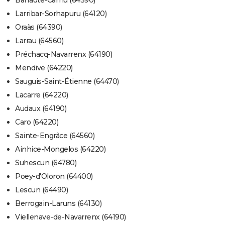
Barraute-Camu (64390)
Larribar-Sorhapuru (64120)
Oraàs (64390)
Larrau (64560)
Préchacq-Navarrenx (64190)
Mendive (64220)
Sauguis-Saint-Étienne (64470)
Lacarre (64220)
Audaux (64190)
Caro (64220)
Sainte-Engrâce (64560)
Ainhice-Mongelos (64220)
Suhescun (64780)
Poey-d'Oloron (64400)
Lescun (64490)
Berrogain-Laruns (64130)
Viellenave-de-Navarrenx (64190)