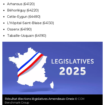
Arhansus (64120)
Béhorléguy (64220)
Cette-Eygun (64490)
L'Hôpital-Saint-Blaise (64130)
Ossenx (64190)
Tabaille-Usquain (64190)
Résultat élections législatives Amendeuix-Oneix
© CCM
Benchmark Group