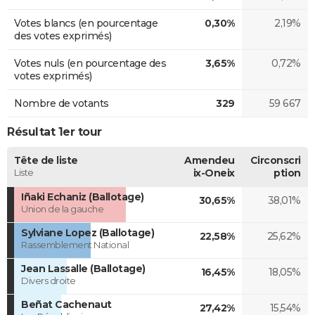
Votes blancs (en pourcentage
0,30%
2,19%
des votes exprimés)
Votes nuls (en pourcentage des
3,65%
0,72%
votes exprimés)
Nombre de votants
329
59 667
Résultat 1er tour
Tête de liste
Amendeu
Circonscri
Liste
ix-Oneix
ption
Iñaki Echaniz (Ballotage)
30,65%
38,01%
Union de la gauche
Sylviane Lopez (Ballotage)
22,58%
25,62%
Rassemblement National
Jean Lassalle (Ballotage)
16,45%
18,05%
Divers droite
Beñat Cachenaut
27,42%
15,54%