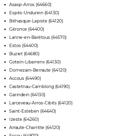
Asasp-Arros (64660)
Espès-Undurein (64130)
Béhasque-Lapiste (64120)
Géronce (64400)
Lanne-en-Barétous (64570)
Estos (64400)
Buziet (64680)
Gotein-Libarrenx (64130)
Domezain-Berraute (64120)
Accous (64490)
Castetnau-Camblong (64190)
Garindein (64130)
Larceveau-Arros-Cibits (64120)
Saint-Esteben (64640)
Izeste (64260)
Arraute-Charritte (64120)
Escou (64870)