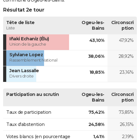
Résultat 2e tour
Tête de liste
Ogeu-les-
Circonscri
Liste
Bains
ption
Iñaki Echaniz (Élu)
43,10%
47,92%
Union de la gauche
Sylviane Lopez
38,06%
28,92%
Rassemblement National
Jean Lassalle
18,85%
23,16%
Divers droite
Participation au scrutin
Ogeu-les-
Circonscri
Bains
ption
Taux de participation
75,42%
73,85%
Taux d'abstention
24,58%
26,15%
Votes blancs (en pourcentage
1,41%
2,19%