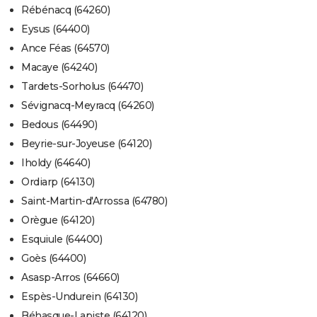
Rébénacq (64260)
Eysus (64400)
Ance Féas (64570)
Macaye (64240)
Tardets-Sorholus (64470)
Sévignacq-Meyracq (64260)
Bedous (64490)
Beyrie-sur-Joyeuse (64120)
Iholdy (64640)
Ordiarp (64130)
Saint-Martin-d'Arrossa (64780)
Orègue (64120)
Esquiule (64400)
Goès (64400)
Asasp-Arros (64660)
Espès-Undurein (64130)
Béhasque-Lapiste (64120)