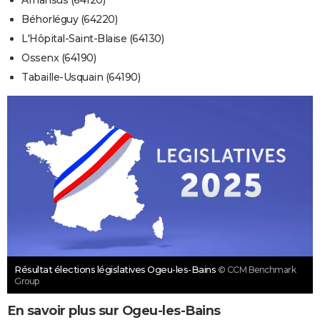
Arhansus (64120)
Béhorléguy (64220)
L'Hôpital-Saint-Blaise (64130)
Ossenx (64190)
Tabaille-Usquain (64190)
Résultat élections législatives Ogeu-les-Bains
© CCM Benchmark
Group
En savoir plus sur Ogeu-les-Bains