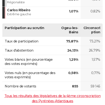
Régionaliste
Carlos Ribeiro
1,07%
0,82%
Extrême gauche
Participation au scrutin
Ogeu-les-
Circonscri
Bains
ption
Taux de participation
75,87%
73,21%
Taux d'abstention
24,13%
26,79%
Votes blancs (en pourcentage
1,29%
1,57%
des votes exprimés)
Votes nuls (en pourcentage des
0,58%
0,71%
votes exprimés)
Nombre de votants
855
59 145
Tous les résultats des législatives de la 4ème circonscription
des Pyrénées-Atlantiques