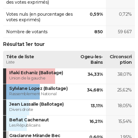
des votes exprimés)
Votes nuls (en pourcentage des
0,59%
0,72%
votes exprimés)
Nombre de votants
850
59 667
Résultat 1er tour
Tête de liste
Ogeu-les-
Circonscri
Liste
Bains
ption
Iñaki Echaniz (Ballotage)
34,33%
38,01%
Union de la gauche
Sylviane Lopez (Ballotage)
34,68%
25,62%
Rassemblement National
Jean Lassalle (Ballotage)
13,11%
18,05%
Divers droite
Beñat Cachenaut
16,21%
15,54%
Les Républicains
Gracianne Mirande Bec
0,60%
1,95%