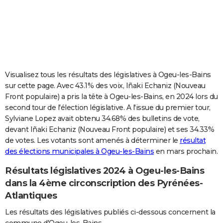
City break
Voyage de noces
Climat
Destinations
Voyage nature
Forum
+
PHOTO
GUIDES D'ACHAT
BONS PLANS
CARTE DE VOEUX
Visualisez tous les résultats des législatives à Ogeu-les-Bains
sur cette page. Avec 43.1% des voix, Iñaki Echaniz (Nouveau
Carte Bonne année
Carte Pâques
Carte de Noël
Carte Saint-Valentin
Carte d'anniversaire
DICTIONNAIRE
Front populaire) a pris la tête à Ogeu-les-Bains, en 2024 lors du
second tour de l'élection législative. A l'issue du premier tour,
Biographies
Expressions
Dictionnaire
Citations
Proverbes
PROGRAMME TV
Sylviane Lopez avait obtenu 34.68% des bulletins de vote,
devant Iñaki Echaniz (Nouveau Front populaire) et ses 34.33%
COPAINS D'AVANT
de votes. Les votants sont amenés à déterminer le
résultat
des élections municipales à Ogeu-les-Bains
en mars prochain.
Se connecter
Collèges
Universités
Service militaire
S'inscrire
Lycées
Primaires
Entreprises
Avis de recherche
AVIS DE DÉCÈS
Résultats législatives 2024 à Ogeu-les-Bains
FORUM
dans la 4ème circonscription des Pyrénées-
Lifestyle
Sport
Television
Cinema
Bricolage
Culture
Auto
Voyage
Atlantiques
Les résultats des législatives publiés ci-dessous concernent la
commune d'Ogeu-les-Bains.