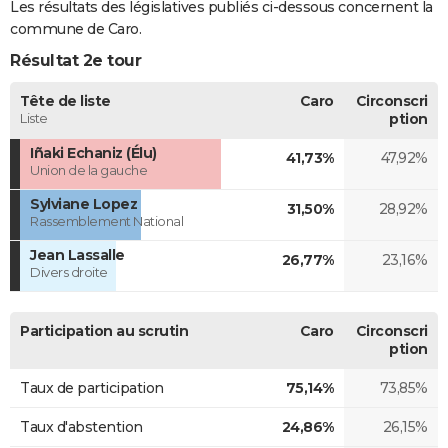
Les résultats des législatives publiés ci-dessous concernent la
commune de Caro.
Résultat 2e tour
Tête de liste
Caro
Circonscri
Liste
ption
Iñaki Echaniz (Élu)
41,73%
47,92%
Union de la gauche
Sylviane Lopez
31,50%
28,92%
Rassemblement National
Jean Lassalle
26,77%
23,16%
Divers droite
Participation au scrutin
Caro
Circonscri
ption
Taux de participation
75,14%
73,85%
Taux d'abstention
24,86%
26,15%