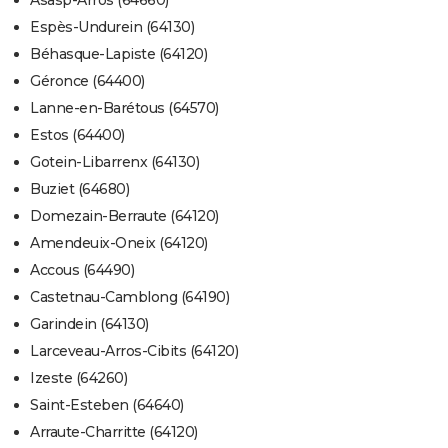
Asasp-Arros (64660)
Espès-Undurein (64130)
Béhasque-Lapiste (64120)
Géronce (64400)
Lanne-en-Barétous (64570)
Estos (64400)
Gotein-Libarrenx (64130)
Buziet (64680)
Domezain-Berraute (64120)
Amendeuix-Oneix (64120)
Accous (64490)
Castetnau-Camblong (64190)
Garindein (64130)
Larceveau-Arros-Cibits (64120)
Izeste (64260)
Saint-Esteben (64640)
Arraute-Charritte (64120)