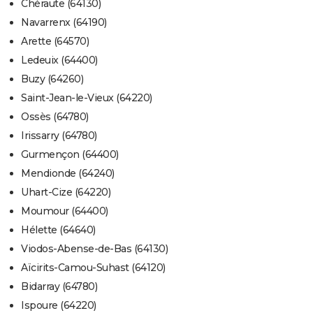
Chéraute (64130)
Navarrenx (64190)
Arette (64570)
Ledeuix (64400)
Buzy (64260)
Saint-Jean-le-Vieux (64220)
Ossès (64780)
Irissarry (64780)
Gurmençon (64400)
Mendionde (64240)
Uhart-Cize (64220)
Moumour (64400)
Hélette (64640)
Viodos-Abense-de-Bas (64130)
Aïcirits-Camou-Suhast (64120)
Bidarray (64780)
Ispoure (64220)