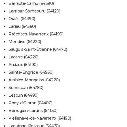
Barraute-Camu (64390)
Larribar-Sorhapuru (64120)
Oraàs (64390)
Larrau (64560)
Préchacq-Navarrenx (64190)
Mendive (64220)
Sauguis-Saint-Étienne (64470)
Lacarre (64220)
Audaux (64190)
Sainte-Engrâce (64560)
Ainhice-Mongelos (64220)
Suhescun (64780)
Lescun (64490)
Poey-d'Oloron (64400)
Berrogain-Laruns (64130)
Viellenave-de-Navarrenx (64190)
Laguinge-Restoue (64470)