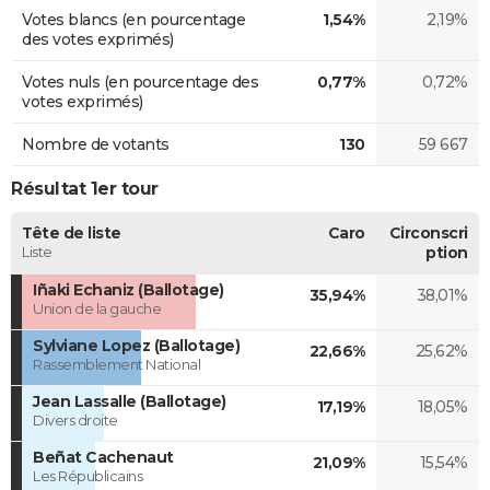
Votes blancs (en pourcentage
1,54%
2,19%
des votes exprimés)
Votes nuls (en pourcentage des
0,77%
0,72%
votes exprimés)
Nombre de votants
130
59 667
Résultat 1er tour
Tête de liste
Caro
Circonscri
Liste
ption
Iñaki Echaniz (Ballotage)
35,94%
38,01%
Union de la gauche
Sylviane Lopez (Ballotage)
22,66%
25,62%
Rassemblement National
Jean Lassalle (Ballotage)
17,19%
18,05%
Divers droite
Beñat Cachenaut
21,09%
15,54%
Les Républicains