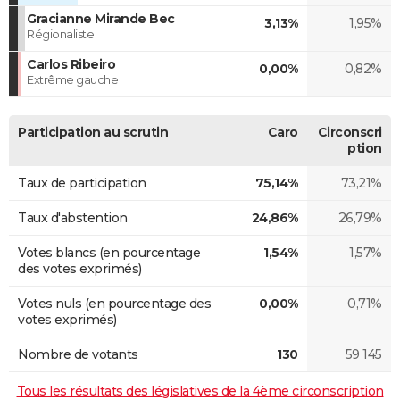
Gracianne Mirande Bec
3,13%
1,95%
Régionaliste
Carlos Ribeiro
0,00%
0,82%
Extrême gauche
Participation au scrutin
Caro
Circonscri
ption
Taux de participation
75,14%
73,21%
Taux d'abstention
24,86%
26,79%
Votes blancs (en pourcentage
1,54%
1,57%
des votes exprimés)
Votes nuls (en pourcentage des
0,00%
0,71%
votes exprimés)
Nombre de votants
130
59 145
Tous les résultats des législatives de la 4ème circonscription