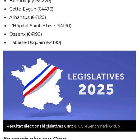
Béhorléguy (64220)
Cette-Eygun (64490)
Arhansus (64120)
L'Hôpital-Saint-Blaise (64130)
Ossenx (64190)
Tabaille-Usquain (64190)
Résultat élections législatives Caro
© CCM Benchmark Group