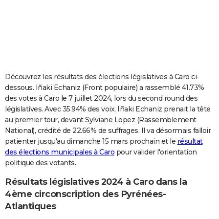
City break
Voyage de noces
Climat
Destinations
Voyage nature
Forum
+
PHOTO
GUIDES D'ACHAT
BONS PLANS
CARTE DE VOEUX
Découvrez les résultats des élections législatives à Caro ci-
dessous. Iñaki Echaniz (Front populaire) a rassemblé 41.73%
Carte Bonne année
Carte Pâques
Carte de Noël
Carte Saint-Valentin
Carte d'anniversaire
DICTIONNAIRE
des votes à Caro le 7 juillet 2024, lors du second round des
législatives. Avec 35.94% des voix, Iñaki Echaniz prenait la tête
Biographies
Expressions
Dictionnaire
Citations
Proverbes
PROGRAMME TV
au premier tour, devant Sylviane Lopez (Rassemblement
National), crédité de 22.66% de suffrages. Il va désormais falloir
COPAINS D'AVANT
patienter jusqu'au dimanche 15 mars prochain et le
résultat
Se connecter
Collèges
Universités
Service militaire
S'inscrire
Lycées
Primaires
Entreprises
Avis de recherche
AVIS DE DÉCÈS
des élections municipales à Caro
pour valider l'orientation
politique des votants.
FORUM
Résultats législatives 2024 à Caro dans la
Lifestyle
Sport
Television
Cinema
Bricolage
Culture
Auto
Voyage
4ème circonscription des Pyrénées-
Atlantiques