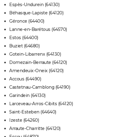
Espès-Undurein (64130)
Béhasque-Lapiste (64120)
Géronce (64400)
Lanne-en-Barétous (64570)
Estos (64400)
Buziet (64680)
Gotein-Libarrenx (64130)
Domezain-Berraute (64120)
Amendeuix-Oneix (64120)
Accous (64490)
Castetnau-Camblong (64190)
Garindein (64130)
Larceveau-Arros-Cibits (64120)
Saint-Esteben (64640)
Izeste (64260)
Arraute-Charritte (64120)
Escou (64870)