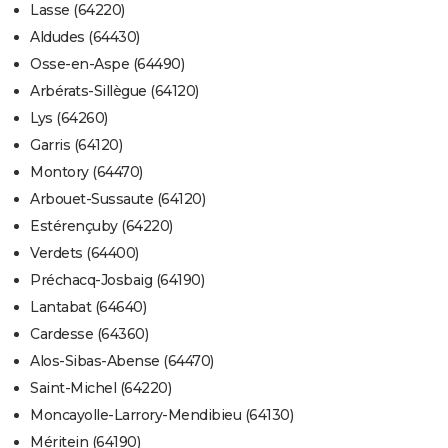
Lasse (64220)
Aldudes (64430)
Osse-en-Aspe (64490)
Arbérats-Sillègue (64120)
Lys (64260)
Garris (64120)
Montory (64470)
Arbouet-Sussaute (64120)
Estérençuby (64220)
Verdets (64400)
Préchacq-Josbaig (64190)
Lantabat (64640)
Cardesse (64360)
Alos-Sibas-Abense (64470)
Saint-Michel (64220)
Moncayolle-Larrory-Mendibieu (64130)
Méritein (64190)