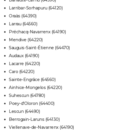
Barraute-Camu (64390)
Larribar-Sorhapuru (64120)
Oraàs (64390)
Larrau (64560)
Préchacq-Navarrenx (64190)
Mendive (64220)
Sauguis-Saint-Étienne (64470)
Audaux (64190)
Lacarre (64220)
Caro (64220)
Sainte-Engrâce (64560)
Ainhice-Mongelos (64220)
Suhescun (64780)
Poey-d'Oloron (64400)
Lescun (64490)
Berrogain-Laruns (64130)
Viellenave-de-Navarrenx (64190)