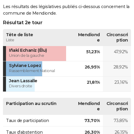
Les résultats des législatives publiés ci-dessous concernent la
commune de Mendionde.
Résultat 2e tour
Tête de liste
Mendiond
Circonscri
Liste
e
ption
Iñaki Echaniz (Élu)
51,23%
47,92%
Union de la gauche
Sylviane Lopez
26,95%
28,92%
Rassemblement National
Jean Lassalle
21,81%
23,16%
Divers droite
Participation au scrutin
Mendiond
Circonscri
e
ption
Taux de participation
73,70%
73,85%
Taux d'abstention
26,30%
26,15%