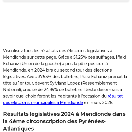
City break
Voyage de noces
Climat
Destinations
Voyage nature
Forum
+
PHOTO
GUIDES D'ACHAT
BONS PLANS
CARTE DE VOEUX
Visualisez tous les résultats des élections législatives à
Carte Bonne année
Carte Pâques
Carte de Noël
Carte Saint-Valentin
Carte d'anniversaire
DICTIONNAIRE
Mendionde sur cette page. Grâce à 51.23% des suffrages, Iñaki
Echaniz (Union de la gauche) a pris la pôle position à
Biographies
Expressions
Dictionnaire
Citations
Proverbes
PROGRAMME TV
Mendionde, en 2024 lors du second tour des élections
législatives. Avec 37.53% des bulletins, Iñaki Echaniz prenait la
COPAINS D'AVANT
tête au 1er tour, devant Sylviane Lopez (Rassemblement
National), crédité de 24.95% de bulletins. Reste désormais à
Se connecter
Collèges
Universités
Service militaire
S'inscrire
Lycées
Primaires
Entreprises
Avis de recherche
AVIS DE DÉCÈS
savoir quel choix feront les habitants à l'occasion du
résultat
des élections municipales à Mendionde
en mars 2026.
FORUM
Lifestyle
Sport
Television
Cinema
Bricolage
Culture
Auto
Voyage
Résultats législatives 2024 à Mendionde dans
la 4ème circonscription des Pyrénées-
Atlantiques