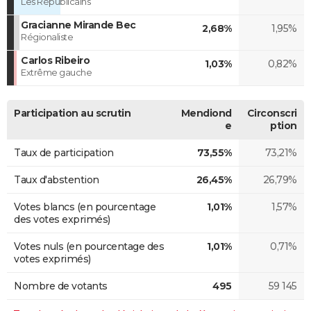
Les Républicains
Gracianne Mirande Bec
2,68%
1,95%
Régionaliste
Carlos Ribeiro
1,03%
0,82%
Extrême gauche
Participation au scrutin
Mendiond
Circonscri
e
ption
Taux de participation
73,55%
73,21%
Taux d'abstention
26,45%
26,79%
Votes blancs (en pourcentage
1,01%
1,57%
des votes exprimés)
Votes nuls (en pourcentage des
1,01%
0,71%
votes exprimés)
Nombre de votants
495
59 145