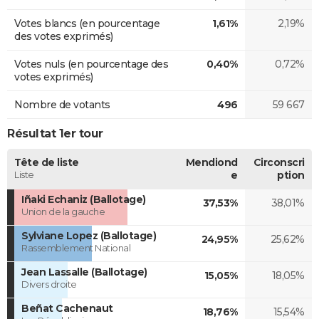
Votes blancs (en pourcentage
1,61%
2,19%
des votes exprimés)
Votes nuls (en pourcentage des
0,40%
0,72%
votes exprimés)
Nombre de votants
496
59 667
Résultat 1er tour
Tête de liste
Mendiond
Circonscri
Liste
e
ption
Iñaki Echaniz (Ballotage)
37,53%
38,01%
Union de la gauche
Sylviane Lopez (Ballotage)
24,95%
25,62%
Rassemblement National
Jean Lassalle (Ballotage)
15,05%
18,05%
Divers droite
Beñat Cachenaut
18,76%
15,54%