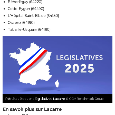
Béhorléguy (64220)
Cette-Eygun (64490)
L'Hôpital-Saint-Blaise (64130)
Ossenx (64190)
Tabaille-Usquain (64190)
Résultat élections législatives Lacarre
© CCM Benchmark Group
En savoir plus sur Lacarre