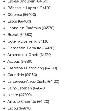
Espès-Undurein (64130)
Béhasque-Lapiste (64120)
Géronce (64400)
Estos (64400)
Lanne-en-Barétous (64570)
Buziet (64680)
Gotein-Libarrenx (64130)
Domezain-Berraute (64120)
Amendeuix-Oneix (64120)
Accous (64490)
Castetnau-Camblong (64190)
Garindein (64130)
Larceveau-Arros-Cibits (64120)
Saint-Esteben (64640)
Izeste (64260)
Arraute-Charritte (64120)
Escou (64870)