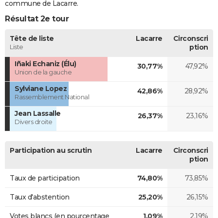
commune de Lacarre.
Résultat 2e tour
Tête de liste
Lacarre
Circonscri
Liste
ption
Iñaki Echaniz (Élu)
30,77%
47,92%
Union de la gauche
Sylviane Lopez
42,86%
28,92%
Rassemblement National
Jean Lassalle
26,37%
23,16%
Divers droite
Participation au scrutin
Lacarre
Circonscri
ption
Taux de participation
74,80%
73,85%
Taux d'abstention
25,20%
26,15%
Votes blancs (en pourcentage
1,09%
2,19%