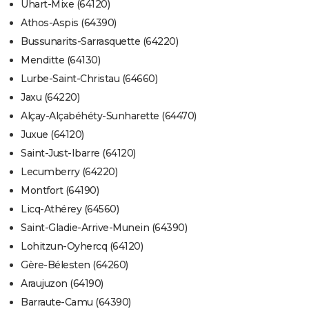
Uhart-Mixe (64120)
Athos-Aspis (64390)
Bussunarits-Sarrasquette (64220)
Menditte (64130)
Lurbe-Saint-Christau (64660)
Jaxu (64220)
Alçay-Alçabéhéty-Sunharette (64470)
Juxue (64120)
Saint-Just-Ibarre (64120)
Lecumberry (64220)
Montfort (64190)
Licq-Athérey (64560)
Saint-Gladie-Arrive-Munein (64390)
Lohitzun-Oyhercq (64120)
Gère-Bélesten (64260)
Araujuzon (64190)
Barraute-Camu (64390)