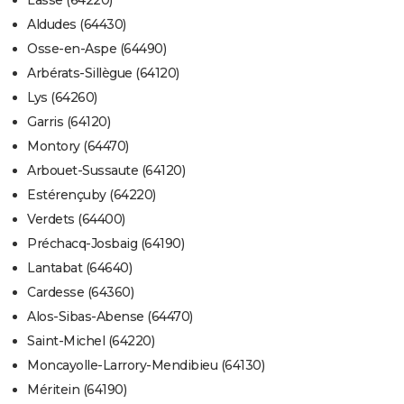
Lasse (64220)
Aldudes (64430)
Osse-en-Aspe (64490)
Arbérats-Sillègue (64120)
Lys (64260)
Garris (64120)
Montory (64470)
Arbouet-Sussaute (64120)
Estérençuby (64220)
Verdets (64400)
Préchacq-Josbaig (64190)
Lantabat (64640)
Cardesse (64360)
Alos-Sibas-Abense (64470)
Saint-Michel (64220)
Moncayolle-Larrory-Mendibieu (64130)
Méritein (64190)