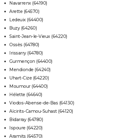
Navarrenx (64190)
Arette (64570)
Ledeuix (64400)
Buzy (64260)
Saint-Jean-le-Vieux (64220)
Ossès (64780)
Irissarry (64780)
Gurmençon (64400)
Mendionde (64240)
Uhart-Cize (64220)
Moumour (64400)
Hélette (64640)
Viodos-Abense-de-Bas (64130)
Aïcirits-Camou-Suhast (64120)
Bidarray (64780)
Ispoure (64220)
Aramits (64570)