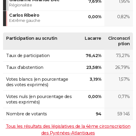
7,69%
1,95%
Régionaliste
Carlos Ribeiro
0,00%
0,82%
Extrême gauche
Participation au scrutin
Lacarre
Circonscri
ption
Taux de participation
76,42%
73,21%
Taux d'abstention
23,58%
26,79%
Votes blancs (en pourcentage
3,19%
1,57%
des votes exprimés)
Votes nuls (en pourcentage des
0,00%
0,71%
votes exprimés)
Nombre de votants
94
59 145
Tous les résultats des législatives de la 4ème circonscription
des Pyrénées-Atlantiques