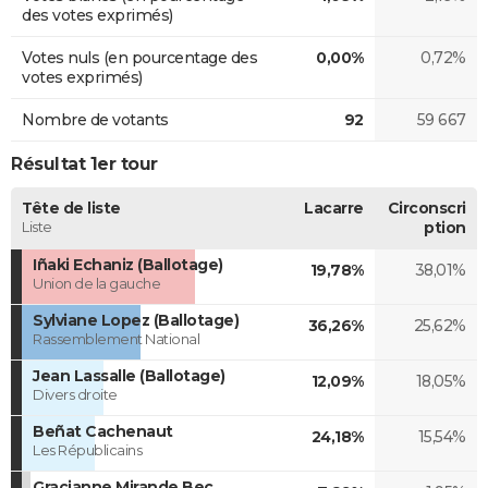
des votes exprimés)
Votes nuls (en pourcentage des
0,00%
0,72%
votes exprimés)
Nombre de votants
92
59 667
Résultat 1er tour
Tête de liste
Lacarre
Circonscri
Liste
ption
Iñaki Echaniz (Ballotage)
19,78%
38,01%
Union de la gauche
Sylviane Lopez (Ballotage)
36,26%
25,62%
Rassemblement National
Jean Lassalle (Ballotage)
12,09%
18,05%
Divers droite
Beñat Cachenaut
24,18%
15,54%
Les Républicains
Gracianne Mirande Bec