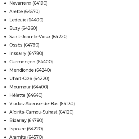
Navarrenx (64190)
Arette (64570)
Ledeuix (64400)
Buzy (64260)
Saint-Jean-le-Vieux (64220)
Ossès (64780)
Irissarry (64780)
Gurmençon (64400)
Mendionde (64240)
Uhart-Cize (64220)
Moumour (64400)
Hélette (64640)
Viodos-Abense-de-Bas (64130)
Aïcirits-Camou-Suhast (64120)
Bidarray (64780)
Ispoure (64220)
Aramits (64570)