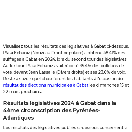
City break
Voyage de noces
Climat
Destinations
Voyage nature
Forum
+
PHOTO
GUIDES D'ACHAT
BONS PLANS
CARTE DE VOEUX
Visualisez tous les résultats des législatives à Gabat ci-dessous.
Iñaki Echaniz (Nouveau Front populaire) a obtenu 48.41% des
Carte Bonne année
Carte Pâques
Carte de Noël
Carte Saint-Valentin
Carte d'anniversaire
DICTIONNAIRE
suffrages à Gabat en 2024, lors du second tour des législatives.
Au 1er tour, Iñaki Echaniz avait récolté 35.4% des bulletins de
Biographies
Expressions
Dictionnaire
Citations
Proverbes
PROGRAMME TV
vote, devant Jean Lassalle (Divers droite) et ses 23.6% de voix.
Reste à savoir quel choix feront les habitants à l'occasion du
COPAINS D'AVANT
résultat des élections municipales à Gabat
les dimanches 15 et
Se connecter
Collèges
Universités
Service militaire
S'inscrire
Lycées
Primaires
Entreprises
Avis de recherche
AVIS DE DÉCÈS
22 mars prochains.
Résultats législatives 2024 à Gabat dans la
FORUM
4ème circonscription des Pyrénées-
Lifestyle
Sport
Television
Cinema
Bricolage
Culture
Auto
Voyage
Atlantiques
Les résultats des législatives publiés ci-dessous concernent la