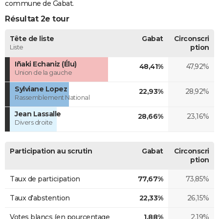
commune de Gabat.
Résultat 2e tour
Tête de liste
Gabat
Circonscri
Liste
ption
Iñaki Echaniz (Élu)
48,41%
47,92%
Union de la gauche
Sylviane Lopez
22,93%
28,92%
Rassemblement National
Jean Lassalle
28,66%
23,16%
Divers droite
Participation au scrutin
Gabat
Circonscri
ption
Taux de participation
77,67%
73,85%
Taux d'abstention
22,33%
26,15%
Votes blancs (en pourcentage
1,88%
2,19%