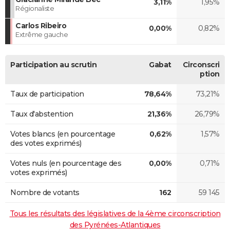
3,11%
1,95%
Régionaliste
Carlos Ribeiro
0,00%
0,82%
Extrême gauche
Participation au scrutin
Gabat
Circonscri
ption
Taux de participation
78,64%
73,21%
Taux d'abstention
21,36%
26,79%
Votes blancs (en pourcentage
0,62%
1,57%
des votes exprimés)
Votes nuls (en pourcentage des
0,00%
0,71%
votes exprimés)
Nombre de votants
162
59 145
Tous les résultats des législatives de la 4ème circonscription
des Pyrénées-Atlantiques