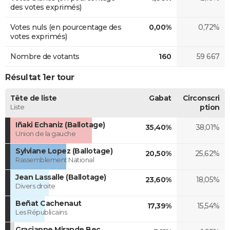
des votes exprimés)
Votes nuls (en pourcentage des
0,00%
0,72%
votes exprimés)
Nombre de votants
160
59 667
Résultat 1er tour
Tête de liste
Gabat
Circonscri
Liste
ption
Iñaki Echaniz (Ballotage)
35,40%
38,01%
Union de la gauche
Sylviane Lopez (Ballotage)
20,50%
25,62%
Rassemblement National
Jean Lassalle (Ballotage)
23,60%
18,05%
Divers droite
Beñat Cachenaut
17,39%
15,54%
Les Républicains
Gracianne Mirande Bec