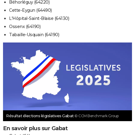
Béhorléguy (64220)
Cette-Eygun (64490)
L'Hôpital-Saint-Blaise (64130)
Ossenx (64190)
Tabaille-Usquain (64190)
Résultat élections législatives Gabat
© CCM Benchmark Group
En savoir plus sur Gabat