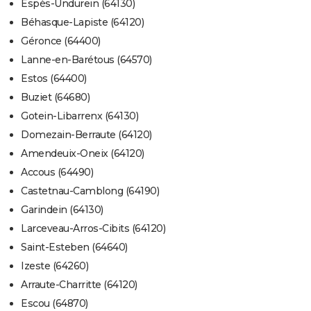
Espès-Undurein (64130)
Béhasque-Lapiste (64120)
Géronce (64400)
Lanne-en-Barétous (64570)
Estos (64400)
Buziet (64680)
Gotein-Libarrenx (64130)
Domezain-Berraute (64120)
Amendeuix-Oneix (64120)
Accous (64490)
Castetnau-Camblong (64190)
Garindein (64130)
Larceveau-Arros-Cibits (64120)
Saint-Esteben (64640)
Izeste (64260)
Arraute-Charritte (64120)
Escou (64870)