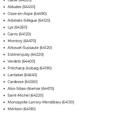
Lasse (64220)
Aldudes (64430)
Osse-en-Aspe (64490)
Arbérats-Sillègue (64120)
Lys (64260)
Garris (64120)
Montory (64470)
Arbouet-Sussaute (64120)
Estérençuby (64220)
Verdets (64400)
Préchacq-Josbaig (64190)
Lantabat (64640)
Cardesse (64360)
Alos-Sibas-Abense (64470)
Saint-Michel (64220)
Moncayolle-Larrory-Mendibieu (64130)
Méritein (64190)