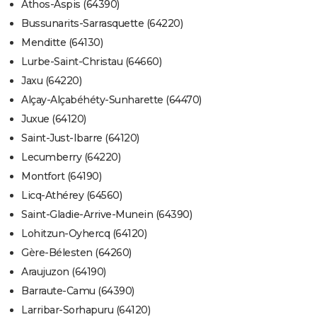
Athos-Aspis (64390)
Bussunarits-Sarrasquette (64220)
Menditte (64130)
Lurbe-Saint-Christau (64660)
Jaxu (64220)
Alçay-Alçabéhéty-Sunharette (64470)
Juxue (64120)
Saint-Just-Ibarre (64120)
Lecumberry (64220)
Montfort (64190)
Licq-Athérey (64560)
Saint-Gladie-Arrive-Munein (64390)
Lohitzun-Oyhercq (64120)
Gère-Bélesten (64260)
Araujuzon (64190)
Barraute-Camu (64390)
Larribar-Sorhapuru (64120)