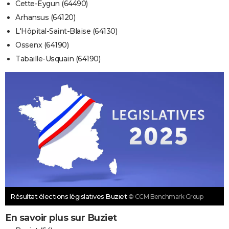
Cette-Eygun (64490)
Arhansus (64120)
L'Hôpital-Saint-Blaise (64130)
Ossenx (64190)
Tabaille-Usquain (64190)
Résultat élections législatives Buziet
© CCM Benchmark Group
En savoir plus sur Buziet