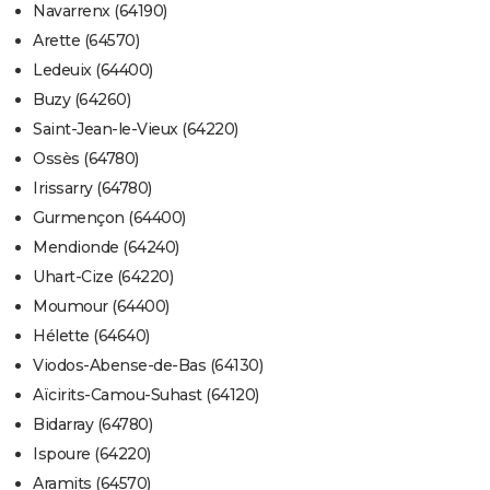
Navarrenx (64190)
Arette (64570)
Ledeuix (64400)
Buzy (64260)
Saint-Jean-le-Vieux (64220)
Ossès (64780)
Irissarry (64780)
Gurmençon (64400)
Mendionde (64240)
Uhart-Cize (64220)
Moumour (64400)
Hélette (64640)
Viodos-Abense-de-Bas (64130)
Aïcirits-Camou-Suhast (64120)
Bidarray (64780)
Ispoure (64220)
Aramits (64570)