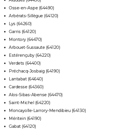
Aldudes (64430)
Osse-en-Aspe (64490)
Arbérats-Sillègue (64120)
Lys (64260)
Garris (64120)
Montory (64470)
Arbouet-Sussaute (64120)
Estérençuby (64220)
Verdets (64400)
Préchacq-Josbaig (64190)
Lantabat (64640)
Cardesse (64360)
Alos-Sibas-Abense (64470)
Saint-Michel (64220)
Moncayolle-Larrory-Mendibieu (64130)
Méritein (64190)
Gabat (64120)