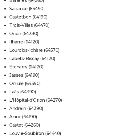
Bilhères (64260)
Sarrance (64490)
Castetbon (64190)
Trois-Villes (64470)
Orion (64390)
Ilharre (64120)
Lourdios-Ichère (64570)
Labets-Biscay (64120)
Etcharry (64120)
Jasses (64190)
Orriule (64390)
Laàs (64390)
L'Hôpital-d'Orion (64270)
Andrein (64390)
Araux (64190)
Castet (64260)
Louvie-Soubiron (64440)