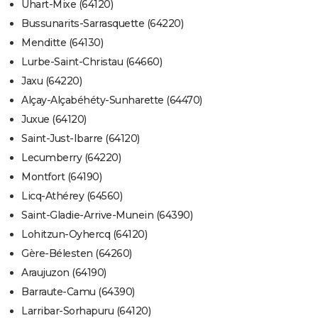
Uhart-Mixe (64120)
Bussunarits-Sarrasquette (64220)
Menditte (64130)
Lurbe-Saint-Christau (64660)
Jaxu (64220)
Alçay-Alçabéhéty-Sunharette (64470)
Juxue (64120)
Saint-Just-Ibarre (64120)
Lecumberry (64220)
Montfort (64190)
Licq-Athérey (64560)
Saint-Gladie-Arrive-Munein (64390)
Lohitzun-Oyhercq (64120)
Gère-Bélesten (64260)
Araujuzon (64190)
Barraute-Camu (64390)
Larribar-Sorhapuru (64120)