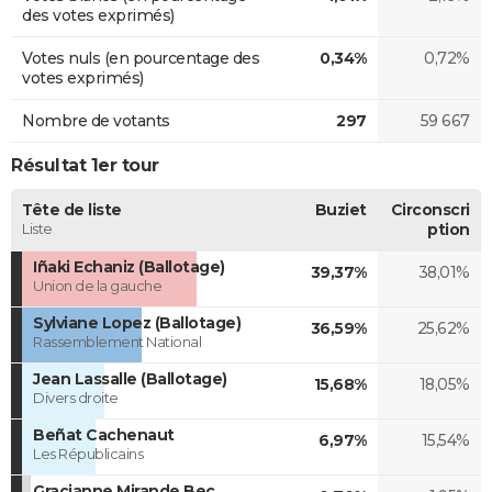
des votes exprimés)
Votes nuls (en pourcentage des
0,34%
0,72%
votes exprimés)
Nombre de votants
297
59 667
Résultat 1er tour
Tête de liste
Buziet
Circonscri
Liste
ption
Iñaki Echaniz (Ballotage)
39,37%
38,01%
Union de la gauche
Sylviane Lopez (Ballotage)
36,59%
25,62%
Rassemblement National
Jean Lassalle (Ballotage)
15,68%
18,05%
Divers droite
Beñat Cachenaut
6,97%
15,54%
Les Républicains
Gracianne Mirande Bec