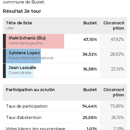
commune de Buziet.
Résultat 2e tour
Tête de liste
Buziet
Circonscri
Liste
ption
Iñaki Echaniz (Élu)
47,10%
47,92%
Union de la gauche
Sylviane Lopez
36,52%
28,92%
Rassemblement National
Jean Lassalle
16,38%
23,16%
Divers droite
Participation au scrutin
Buziet
Circonscri
ption
Taux de participation
74,44%
73,85%
Taux d'abstention
25,56%
26,15%
Votes blancs (en pourcentage
1,01%
2,19%