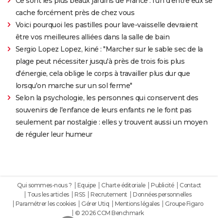
Ce sont les plus beaux jardins de France : l'un d'entre eux se
cache forcément près de chez vous
Voici pourquoi les pastilles pour lave-vaisselle devraient
être vos meilleures alliées dans la salle de bain
Sergio Lopez Lopez, kiné : "Marcher sur le sable sec de la
plage peut nécessiter jusqu'à près de trois fois plus
d'énergie, cela oblige le corps à travailler plus dur que
lorsqu'on marche sur un sol ferme"
Selon la psychologie, les personnes qui conservent des
souvenirs de l'enfance de leurs enfants ne le font pas
seulement par nostalgie : elles y trouvent aussi un moyen
de réguler leur humeur
Qui sommes-nous ?
Equipe
Charte éditoriale
Publicité
Contact
Tous les articles
RSS
Recrutement
Données personnelles
Paramétrer les cookies
Gérer Utiq
Mentions légales
Groupe Figaro
© 2026 CCM Benchmark