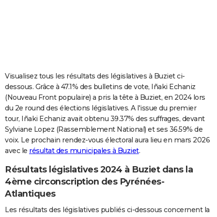
City break
Voyage de noces
Climat
Destinations
Voyage nature
Forum
+
PHOTO
GUIDES D'ACHAT
BONS PLANS
CARTE DE VOEUX
Visualisez tous les résultats des législatives à Buziet ci-
dessous. Grâce à 47.1% des bulletins de vote, Iñaki Echaniz
Carte Bonne année
Carte Pâques
Carte de Noël
Carte Saint-Valentin
Carte d'anniversaire
DICTIONNAIRE
(Nouveau Front populaire) a pris la tête à Buziet, en 2024 lors
du 2e round des élections législatives. A l'issue du premier
Biographies
Expressions
Dictionnaire
Citations
Proverbes
PROGRAMME TV
tour, Iñaki Echaniz avait obtenu 39.37% des suffrages, devant
Sylviane Lopez (Rassemblement National) et ses 36.59% de
COPAINS D'AVANT
voix. Le prochain rendez-vous électoral aura lieu en mars 2026
Se connecter
Collèges
Universités
Service militaire
S'inscrire
Lycées
Primaires
Entreprises
Avis de recherche
AVIS DE DÉCÈS
avec le
résultat des municipales à Buziet
.
Résultats législatives 2024 à Buziet dans la
FORUM
4ème circonscription des Pyrénées-
Lifestyle
Sport
Television
Cinema
Bricolage
Culture
Auto
Voyage
Atlantiques
Les résultats des législatives publiés ci-dessous concernent la