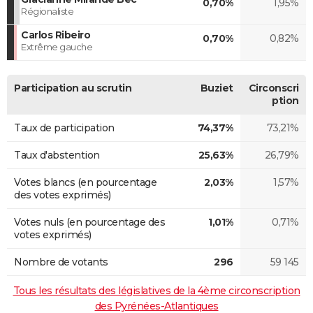
0,70%
1,95%
Régionaliste
Carlos Ribeiro
0,70%
0,82%
Extrême gauche
Participation au scrutin
Buziet
Circonscri
ption
Taux de participation
74,37%
73,21%
Taux d'abstention
25,63%
26,79%
Votes blancs (en pourcentage
2,03%
1,57%
des votes exprimés)
Votes nuls (en pourcentage des
1,01%
0,71%
votes exprimés)
Nombre de votants
296
59 145
Tous les résultats des législatives de la 4ème circonscription
des Pyrénées-Atlantiques