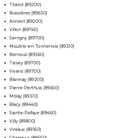
Tharot (89200)
Bussières (89630)
Annéot (89200)
Villon (89740)
Serrigny (89700)
Moulins-en-Tonnerrois (89310)
Bernouil (89360)
Tissey (89700)
Viviers (89700)
Blannay (89200)
Pierre-Perthuis (89450)
Môlay (89310)
Blacy (89440)
Sainte-Pallaye (89460)
Villy (89800)
Vireaux (89160)
Chamoux (89660)