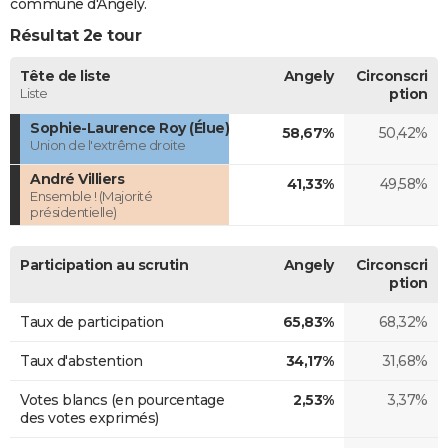
commune d'Angely.
Résultat 2e tour
Tête de liste
Angely
Circonscri
Liste
ption
Sophie-Laurence Roy (Élue)
58,67%
50,42%
Union de l'extrême droite
André Villiers
41,33%
49,58%
Ensemble ! (Majorité
présidentielle)
Participation au scrutin
Angely
Circonscri
ption
Taux de participation
65,83%
68,32%
Taux d'abstention
34,17%
31,68%
Votes blancs (en pourcentage
2,53%
3,37%
des votes exprimés)