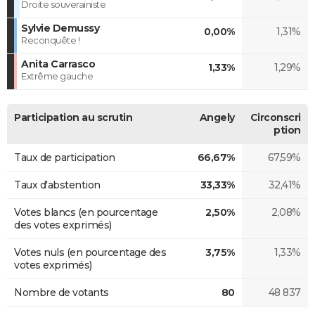
Droite souverainiste
Sylvie Demussy
0,00%
1,31%
Reconquête !
Anita Carrasco
1,33%
1,29%
Extrême gauche
Participation au scrutin
Angely
Circonscri
ption
Taux de participation
66,67%
67,59%
Taux d'abstention
33,33%
32,41%
Votes blancs (en pourcentage
2,50%
2,08%
des votes exprimés)
Votes nuls (en pourcentage des
3,75%
1,33%
votes exprimés)
Nombre de votants
80
48 837