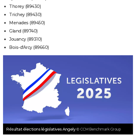
Thorey (89430)
Trichey (89430)
Menades (89450)
Gland (89740)
Jouancy (89310)
Bois-d'Arcy (89660)
Résultat élections législatives Angely
© CCM Benchmark Group