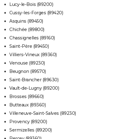
Lucy-le-Bois (89200)
Cussy-les-Forges (89420)
Asquins (89450)
Chichée (89800)
Chassignelles (89160)
Saint-Père (89450)
Villiers-Vineux (89360)
Venouse (89230)
Beugnon (89570)
Saint-Brancher (89630)
Vault-de-Lugny (89200)
Brosses (89660)
Butteaux (89360)
Villeneuve-Saint-Salves (89230)
Provency (89200)
Sermizelles (89200)
Percey (89360)