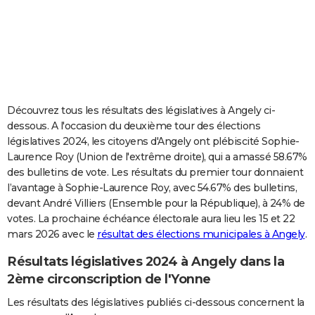
City break
Voyage de noces
Climat
Destinations
Voyage nature
Forum
+
PHOTO
GUIDES D'ACHAT
BONS PLANS
CARTE DE VOEUX
Découvrez tous les résultats des législatives à Angely ci-
dessous. A l'occasion du deuxième tour des élections
Carte Bonne année
Carte Pâques
Carte de Noël
Carte Saint-Valentin
Carte d'anniversaire
DICTIONNAIRE
législatives 2024, les citoyens d'Angely ont plébiscité Sophie-
Laurence Roy (Union de l'extrême droite), qui a amassé 58.67%
Biographies
Expressions
Dictionnaire
Citations
Proverbes
PROGRAMME TV
des bulletins de vote. Les résultats du premier tour donnaient
l’avantage à Sophie-Laurence Roy, avec 54.67% des bulletins,
COPAINS D'AVANT
devant André Villiers (Ensemble pour la République), à 24% de
Se connecter
Collèges
Universités
Service militaire
S'inscrire
Lycées
Primaires
Entreprises
Avis de recherche
AVIS DE DÉCÈS
votes. La prochaine échéance électorale aura lieu les 15 et 22
mars 2026 avec le
résultat des élections municipales à Angely
.
FORUM
Résultats législatives 2024 à Angely dans la
Lifestyle
Sport
Television
Cinema
Bricolage
Culture
Auto
Voyage
2ème circonscription de l'Yonne
Les résultats des législatives publiés ci-dessous concernent la