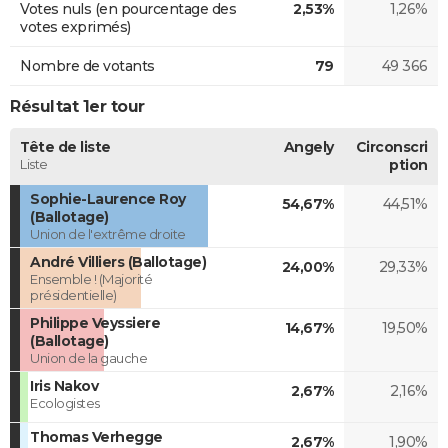
Votes nuls (en pourcentage des
2,53%
1,26%
votes exprimés)
Nombre de votants
79
49 366
Résultat 1er tour
Tête de liste
Angely
Circonscri
Liste
ption
Sophie-Laurence Roy
54,67%
44,51%
(Ballotage)
Union de l'extrême droite
André Villiers (Ballotage)
24,00%
29,33%
Ensemble ! (Majorité
présidentielle)
Philippe Veyssiere
14,67%
19,50%
(Ballotage)
Union de la gauche
Iris Nakov
2,67%
2,16%
Ecologistes
Thomas Verhegge
2,67%
1,90%