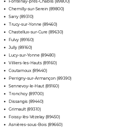
Fontenay-près-Chablis (89800)
Chemilly-sur-Serein (89800)
Sarry (89310)
Trucy-sur-Yonne (89460)
Chastellux-sur-Cure (89630)
Fulvy (89160)
Jully (89160)
Lucy-sur-Yonne (89480)
Villiers-les-Hauts (89160)
Coutarnoux (89440)
Perrigny-sur-Armançon (89390)
Sennevoy-le-Haut (89160)
Tronchoy (89700)
Dissangis (89440)
Grimault (89310)
Foissy-lès-Vézelay (89450)
Asnières-sous-Bois (89660)