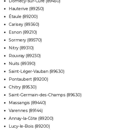
Domecy-sur-Cure (89450)
Hauterive (89250)
Étaule (89200)
Carisey (89360)
Esnon (89210)
Sormery (89570)
Nitry (89310)
Rouvray (89230)
Nuits (89390)
Saint-Léger-Vauban (89630)
Pontaubert (89200)
Chitry (89530)
Saint-Germain-des-Champs (89630)
Massangis (89440)
Varennes (89144)
Annay-la-Côte (89200)
Lucy-le-Bois (89200)