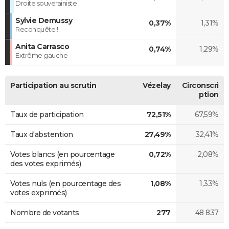
Droite souverainiste
Sylvie Demussy
0,37%
1,31%
Reconquête !
Anita Carrasco
0,74%
1,29%
Extrême gauche
Participation au scrutin
Vézelay
Circonscri
ption
Taux de participation
72,51%
67,59%
Taux d'abstention
27,49%
32,41%
Votes blancs (en pourcentage
0,72%
2,08%
des votes exprimés)
Votes nuls (en pourcentage des
1,08%
1,33%
votes exprimés)
Nombre de votants
277
48 837