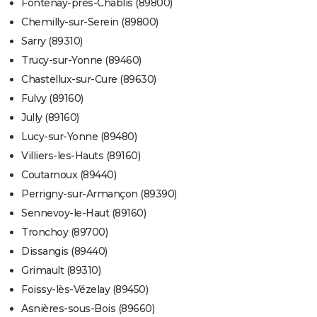
Fontenay-près-Chablis (89800)
Chemilly-sur-Serein (89800)
Sarry (89310)
Trucy-sur-Yonne (89460)
Chastellux-sur-Cure (89630)
Fulvy (89160)
Jully (89160)
Lucy-sur-Yonne (89480)
Villiers-les-Hauts (89160)
Coutarnoux (89440)
Perrigny-sur-Armançon (89390)
Sennevoy-le-Haut (89160)
Tronchoy (89700)
Dissangis (89440)
Grimault (89310)
Foissy-lès-Vézelay (89450)
Asnières-sous-Bois (89660)