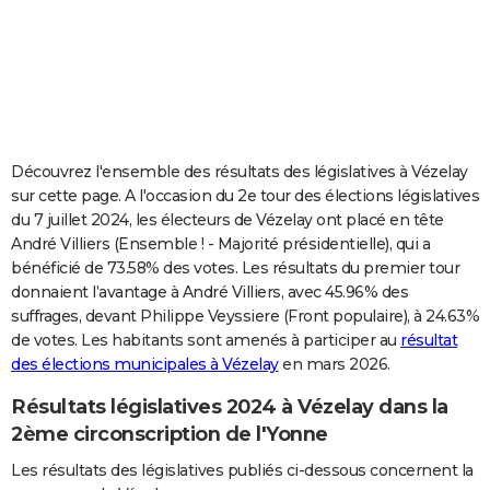
City break
Voyage de noces
Climat
Destinations
Voyage nature
Forum
+
PHOTO
GUIDES D'ACHAT
BONS PLANS
CARTE DE VOEUX
Découvrez l'ensemble des résultats des législatives à Vézelay
sur cette page. A l'occasion du 2e tour des élections législatives
Carte Bonne année
Carte Pâques
Carte de Noël
Carte Saint-Valentin
Carte d'anniversaire
DICTIONNAIRE
du 7 juillet 2024, les électeurs de Vézelay ont placé en tête
André Villiers (Ensemble ! - Majorité présidentielle), qui a
Biographies
Expressions
Dictionnaire
Citations
Proverbes
PROGRAMME TV
bénéficié de 73.58% des votes. Les résultats du premier tour
donnaient l’avantage à André Villiers, avec 45.96% des
COPAINS D'AVANT
suffrages, devant Philippe Veyssiere (Front populaire), à 24.63%
Se connecter
Collèges
Universités
Service militaire
S'inscrire
Lycées
Primaires
Entreprises
Avis de recherche
AVIS DE DÉCÈS
de votes. Les habitants sont amenés à participer au
résultat
des élections municipales à Vézelay
en mars 2026.
FORUM
Résultats législatives 2024 à Vézelay dans la
Lifestyle
Sport
Television
Cinema
Bricolage
Culture
Auto
Voyage
2ème circonscription de l'Yonne
Les résultats des législatives publiés ci-dessous concernent la