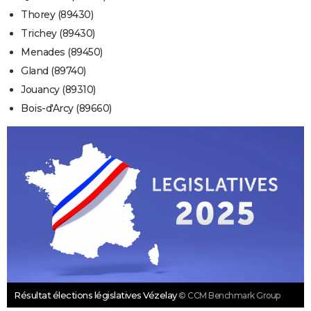
Thorey (89430)
Trichey (89430)
Menades (89450)
Gland (89740)
Jouancy (89310)
Bois-d'Arcy (89660)
Résultat élections législatives Vézelay
© CCM Benchmark Group