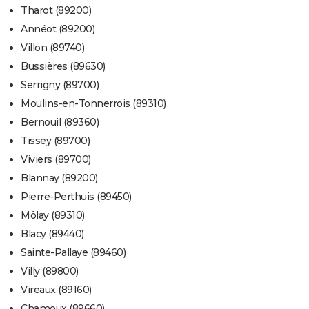
Tharot (89200)
Annéot (89200)
Villon (89740)
Bussières (89630)
Serrigny (89700)
Moulins-en-Tonnerrois (89310)
Bernouil (89360)
Tissey (89700)
Viviers (89700)
Blannay (89200)
Pierre-Perthuis (89450)
Môlay (89310)
Blacy (89440)
Sainte-Pallaye (89460)
Villy (89800)
Vireaux (89160)
Chamoux (89660)