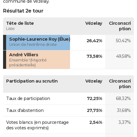
commune de Vézelay.
Résultat 2e tour
Tête de liste
Vézelay
Circonscri
Liste
ption
Sophie-Laurence Roy (Élue)
26,42%
50,42%
Union de l'extrême droite
André Villiers
73,58%
49,58%
Ensemble ! (Majorité
présidentielle)
Participation au scrutin
Vézelay
Circonscri
ption
Taux de participation
72,25%
68,32%
Taux d'abstention
27,75%
31,68%
Votes blancs (en pourcentage
2,54%
3,37%
des votes exprimés)