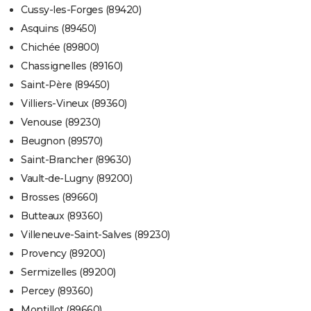
Cussy-les-Forges (89420)
Asquins (89450)
Chichée (89800)
Chassignelles (89160)
Saint-Père (89450)
Villiers-Vineux (89360)
Venouse (89230)
Beugnon (89570)
Saint-Brancher (89630)
Vault-de-Lugny (89200)
Brosses (89660)
Butteaux (89360)
Villeneuve-Saint-Salves (89230)
Provency (89200)
Sermizelles (89200)
Percey (89360)
Montillot (89660)