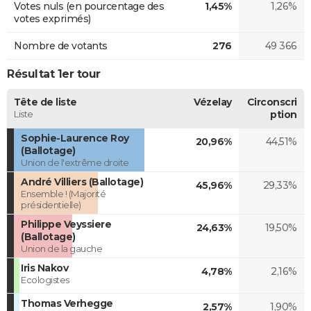
Votes nuls (en pourcentage des
1,45%
1,26%
votes exprimés)
Nombre de votants
276
49 366
Résultat 1er tour
Tête de liste
Vézelay
Circonscri
Liste
ption
Sophie-Laurence Roy
20,96%
44,51%
(Ballotage)
Union de l'extrême droite
André Villiers (Ballotage)
45,96%
29,33%
Ensemble ! (Majorité
présidentielle)
Philippe Veyssiere
24,63%
19,50%
(Ballotage)
Union de la gauche
Iris Nakov
4,78%
2,16%
Ecologistes
Thomas Verhegge
2,57%
1,90%