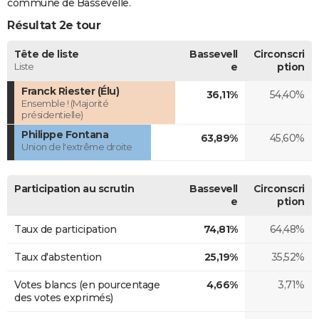
commune de Bassevelle.
Résultat 2e tour
Tête de liste
Bassevell
Circonscri
Liste
e
ption
Franck Riester (Élu)
36,11%
54,40%
Ensemble ! (Majorité
présidentielle)
Philippe Fontana
63,89%
45,60%
Union de l'extrême droite
Participation au scrutin
Bassevell
Circonscri
e
ption
Taux de participation
74,81%
64,48%
Taux d'abstention
25,19%
35,52%
Votes blancs (en pourcentage
4,66%
3,71%
des votes exprimés)