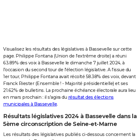
City break
Voyage de noces
Climat
Destinations
Voyage nature
Forum
+
PHOTO
GUIDES D'ACHAT
BONS PLANS
CARTE DE VOEUX
Visualisez les résultats des législatives à Bassevelle sur cette
page. Philippe Fontana (Union de l'extrême droite) a réuni
Carte Bonne année
Carte Pâques
Carte de Noël
Carte Saint-Valentin
Carte d'anniversaire
DICTIONNAIRE
63.89% des voix à Bassevelle le dimanche 7 juillet 2024, à
l'occasion du second tour de l'élection législative. A l'issue du
Biographies
Expressions
Dictionnaire
Citations
Proverbes
PROGRAMME TV
1er tour, Philippe Fontana avait récolté 58.38% des voix, devant
Franck Riester (Ensemble ! - Majorité présidentielle) et ses
COPAINS D'AVANT
21.62% de bulletins. La prochaine échéance électorale aura lieu
Se connecter
Collèges
Universités
Service militaire
S'inscrire
Lycées
Primaires
Entreprises
Avis de recherche
AVIS DE DÉCÈS
en mars prochain : il s'agira du
résultat des élections
municipales à Bassevelle
.
FORUM
Résultats législatives 2024 à Bassevelle dans la
Lifestyle
Sport
Television
Cinema
Bricolage
Culture
Auto
Voyage
5ème circonscription de Seine-et-Marne
Les résultats des législatives publiés ci-dessous concernent la