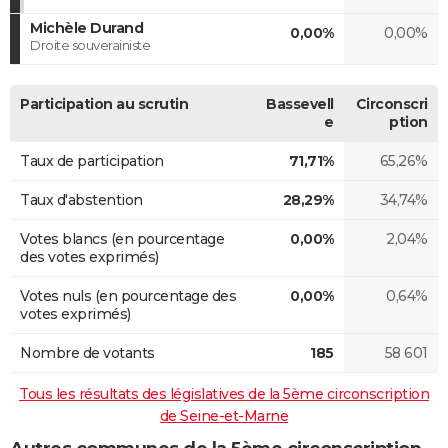
Michèle Durand
0,00%
0,00%
Droite souverainiste
Participation au scrutin
Bassevell
Circonscri
e
ption
Taux de participation
71,71%
65,26%
Taux d'abstention
28,29%
34,74%
Votes blancs (en pourcentage
0,00%
2,04%
des votes exprimés)
Votes nuls (en pourcentage des
0,00%
0,64%
votes exprimés)
Nombre de votants
185
58 601
Tous les résultats des législatives de la 5ème circonscription
de Seine-et-Marne