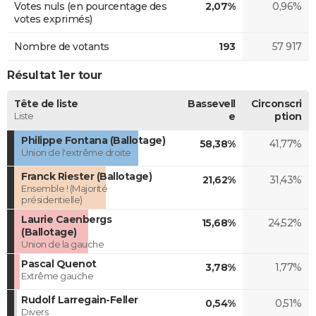
Votes nuls (en pourcentage des
2,07%
0,96%
votes exprimés)
Nombre de votants
193
57 917
Résultat 1er tour
Tête de liste
Bassevell
Circonscri
Liste
e
ption
Philippe Fontana (Ballotage)
58,38%
41,77%
Union de l'extrême droite
Franck Riester (Ballotage)
21,62%
31,43%
Ensemble ! (Majorité
présidentielle)
Laurie Caenbergs
15,68%
24,52%
(Ballotage)
Union de la gauche
Pascal Quenot
3,78%
1,77%
Extrême gauche
Rudolf Larregain-Feller
0,54%
0,51%
Divers