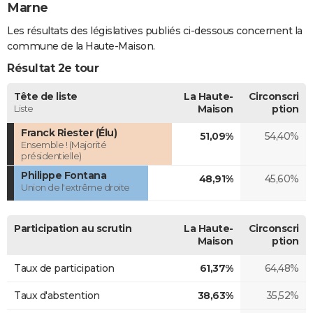
Marne
Les résultats des législatives publiés ci-dessous concernent la
commune de la Haute-Maison.
Résultat 2e tour
Tête de liste
La Haute-
Circonscri
Liste
Maison
ption
Franck Riester (Élu)
51,09%
54,40%
Ensemble ! (Majorité
présidentielle)
Philippe Fontana
48,91%
45,60%
Union de l'extrême droite
Participation au scrutin
La Haute-
Circonscri
Maison
ption
Taux de participation
61,37%
64,48%
Taux d'abstention
38,63%
35,52%