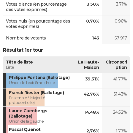
Votes blancs (en pourcentage
3,50%
3,71%
des votes exprimés)
Votes nuls (en pourcentage des
0,70%
0,96%
votes exprimés)
Nombre de votants
143
57 917
Résultat 1er tour
Tête de liste
La Haute-
Circonscri
Liste
Maison
ption
Philippe Fontana (Ballotage)
39,31%
41,77%
Union de l'extrême droite
Franck Riester (Ballotage)
42,76%
31,43%
Ensemble ! (Majorité
présidentielle)
Laurie Caenbergs
14,48%
24,52%
(Ballotage)
Union de la gauche
Pascal Quenot
2,76%
1,77%