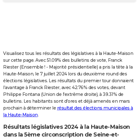
City break
Voyage de noces
Climat
Destinations
Voyage nature
Forum
+
PHOTO
GUIDES D'ACHAT
BONS PLANS
CARTE DE VOEUX
Visualisez tous les résultats des législatives à la Haute-Maison
Carte Bonne année
Carte Pâques
Carte de Noël
Carte Saint-Valentin
Carte d'anniversaire
DICTIONNAIRE
sur cette page. Avec 51.09% des bulletins de vote, Franck
Riester (Ensemble ! - Majorité présidentielle) a pris la tête à la
Biographies
Expressions
Dictionnaire
Citations
Proverbes
PROGRAMME TV
Haute-Maison, le 7 juillet 2024 lors du deuxième round des
élections législatives. Les résultats du premier tour donnaient
COPAINS D'AVANT
l’avantage à Franck Riester, avec 42.76% des votes, devant
Philippe Fontana (Union de l'extrême droite), à 39.31% de
Se connecter
Collèges
Universités
Service militaire
S'inscrire
Lycées
Primaires
Entreprises
Avis de recherche
AVIS DE DÉCÈS
bulletins. Les habitants sont d'ores et déjà amenés en mars
prochain à déterminer le
résultat des élections municipales à
FORUM
la Haute-Maison
.
Lifestyle
Sport
Television
Cinema
Bricolage
Culture
Auto
Voyage
Résultats législatives 2024 à la Haute-Maison
dans la 5ème circonscription de Seine-et-