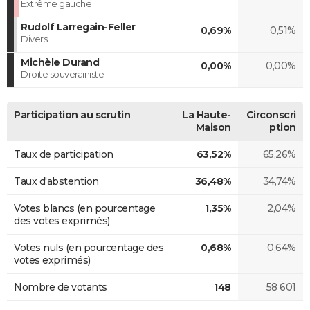
Extrême gauche
Rudolf Larregain-Feller
0,69%
0,51%
Divers
Michèle Durand
0,00%
0,00%
Droite souverainiste
Participation au scrutin
La Haute-
Circonscri
Maison
ption
Taux de participation
63,52%
65,26%
Taux d'abstention
36,48%
34,74%
Votes blancs (en pourcentage
1,35%
2,04%
des votes exprimés)
Votes nuls (en pourcentage des
0,68%
0,64%
votes exprimés)
Nombre de votants
148
58 601