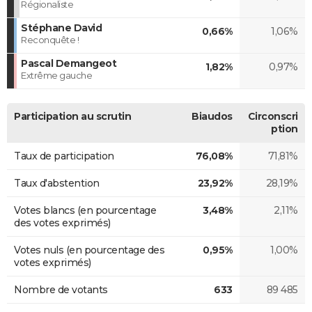
Régionaliste
Stéphane David
0,66%
1,06%
Reconquête !
Pascal Demangeot
1,82%
0,97%
Extrême gauche
Participation au scrutin
Biaudos
Circonscri
ption
Taux de participation
76,08%
71,81%
Taux d'abstention
23,92%
28,19%
Votes blancs (en pourcentage
3,48%
2,11%
des votes exprimés)
Votes nuls (en pourcentage des
0,95%
1,00%
votes exprimés)
Nombre de votants
633
89 485