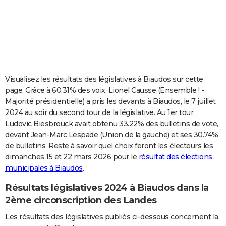
City break
Voyage de noces
Climat
Destinations
Voyage nature
Forum
+
PHOTO
GUIDES D'ACHAT
BONS PLANS
CARTE DE VOEUX
Visualisez les résultats des législatives à Biaudos sur cette
page. Grâce à 60.31% des voix, Lionel Causse (Ensemble ! -
Carte Bonne année
Carte Pâques
Carte de Noël
Carte Saint-Valentin
Carte d'anniversaire
DICTIONNAIRE
Majorité présidentielle) a pris les devants à Biaudos, le 7 juillet
2024 au soir du second tour de la législative. Au 1er tour,
Biographies
Expressions
Dictionnaire
Citations
Proverbes
PROGRAMME TV
Ludovic Biesbrouck avait obtenu 33.22% des bulletins de vote,
devant Jean-Marc Lespade (Union de la gauche) et ses 30.74%
COPAINS D'AVANT
de bulletins. Reste à savoir quel choix feront les électeurs les
Se connecter
Collèges
Universités
Service militaire
S'inscrire
Lycées
Primaires
Entreprises
Avis de recherche
AVIS DE DÉCÈS
dimanches 15 et 22 mars 2026 pour le
résultat des élections
municipales à Biaudos
.
FORUM
Résultats législatives 2024 à Biaudos dans la
Lifestyle
Sport
Television
Cinema
Bricolage
Culture
Auto
Voyage
2ème circonscription des Landes
Les résultats des législatives publiés ci-dessous concernent la