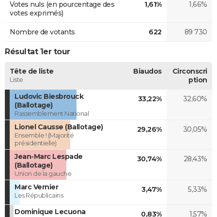
Votes nuls (en pourcentage des
1,61%
1,66%
votes exprimés)
Nombre de votants
622
89 730
Résultat 1er tour
Tête de liste
Biaudos
Circonscri
Liste
ption
Ludovic Biesbrouck
33,22%
32,60%
(Ballotage)
Rassemblement National
Lionel Causse (Ballotage)
29,26%
30,05%
Ensemble ! (Majorité
présidentielle)
Jean-Marc Lespade
30,74%
28,43%
(Ballotage)
Union de la gauche
Marc Vernier
3,47%
5,33%
Les Républicains
Dominique Lecuona
0,83%
1,57%