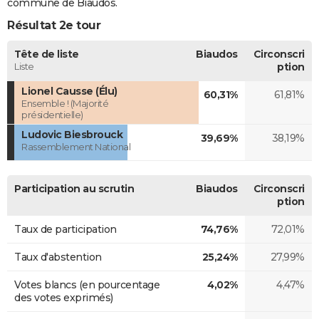
commune de Biaudos.
Résultat 2e tour
Tête de liste
Biaudos
Circonscri
Liste
ption
Lionel Causse (Élu)
60,31%
61,81%
Ensemble ! (Majorité
présidentielle)
Ludovic Biesbrouck
39,69%
38,19%
Rassemblement National
Participation au scrutin
Biaudos
Circonscri
ption
Taux de participation
74,76%
72,01%
Taux d'abstention
25,24%
27,99%
Votes blancs (en pourcentage
4,02%
4,47%
des votes exprimés)