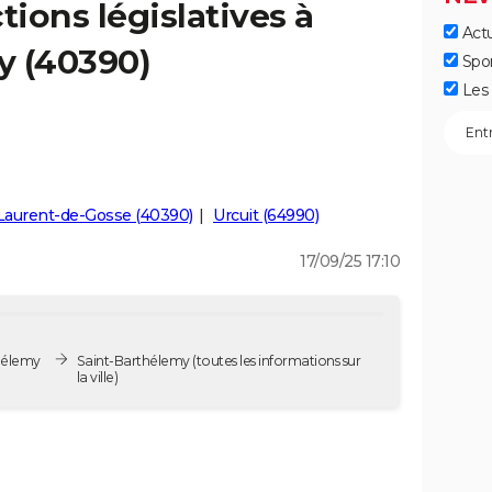
tions législatives à
Actu
y (40390)
Spo
Les 
Laurent-de-Gosse (40390)
Urcuit (64990)
17/09/25 17:10
thélemy
Saint-Barthélemy
(toutes les informations sur
la ville)