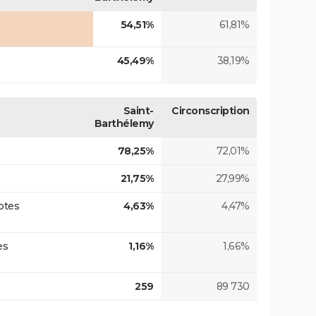
54,51%
61,81%
45,49%
38,19%
Saint-
Circonscription
Barthélemy
78,25%
72,01%
21,75%
27,99%
otes
4,63%
4,47%
es
1,16%
1,66%
259
89 730