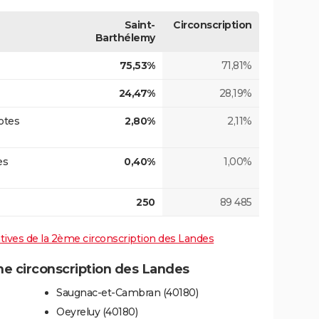
Saint-
Circonscription
Barthélemy
75,53%
71,81%
24,47%
28,19%
otes
2,80%
2,11%
es
0,40%
1,00%
250
89 485
latives de la 2ème circonscription des Landes
 circonscription des Landes
Saugnac-et-Cambran (40180)
Oeyreluy (40180)