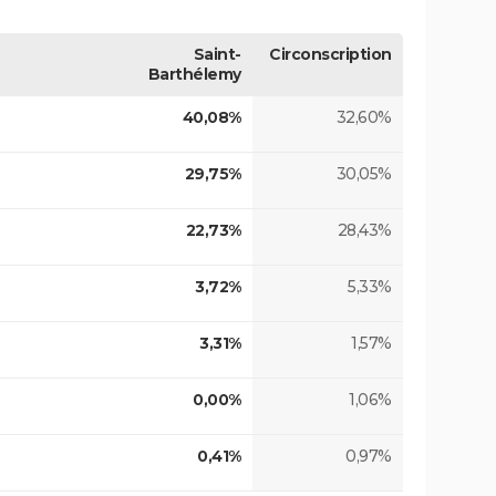
Saint-
Circonscription
Barthélemy
40,08%
32,60%
29,75%
30,05%
22,73%
28,43%
3,72%
5,33%
3,31%
1,57%
0,00%
1,06%
0,41%
0,97%