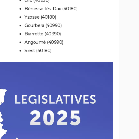
Orx (40230)
Bénesse-lès-Dax (40180)
Yzosse (40180)
Gourbera (40990)
Biarrotte (40390)
Angoumé (40990)
Siest (40180)