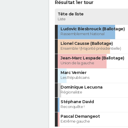
Résultat 1er tour
Tête de liste
Liste
Ludovic Biesbrouck (Ballotage)
Rassemblement National
Lionel Causse (Ballotage)
Ensemble ! (Majorité présidentielle)
Jean-Marc Lespade (Ballotage)
Union de la gauche
Marc Vernier
Les Républicains
Dominique Lecuona
Régionaliste
Stéphane David
Reconquête !
Pascal Demangeot
Extrême gauche