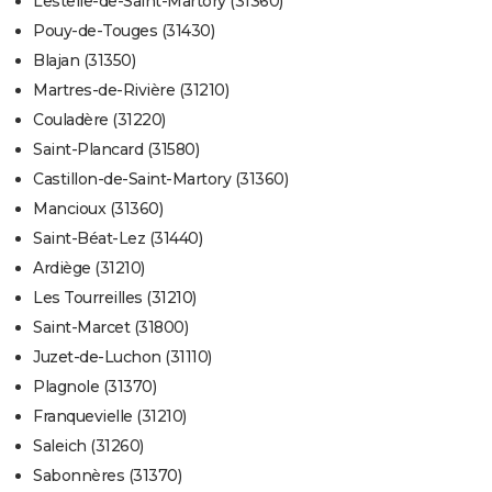
Lestelle-de-Saint-Martory (31360)
Pouy-de-Touges (31430)
Blajan (31350)
Martres-de-Rivière (31210)
Couladère (31220)
Saint-Plancard (31580)
Castillon-de-Saint-Martory (31360)
Mancioux (31360)
Saint-Béat-Lez (31440)
Ardiège (31210)
Les Tourreilles (31210)
Saint-Marcet (31800)
Juzet-de-Luchon (31110)
Plagnole (31370)
Franquevielle (31210)
Saleich (31260)
Sabonnères (31370)