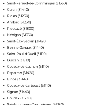
Saint-Ferréol-de-Comminges (31350)
Guran (31440)
Riolas (31230)
Ambax (31230)
Rieucazé (31800)
Nénigan (31350)
Saint-Élix-Séglan (31420)
Bezins-Garraux (31440)
Saint-Paul-d'Oueil (31110)
Luscan (31510)
Gouaux-de-Luchon (31110)
Esparron (31420)
Binos (31440)
Gouaux-de-Larboust (31110)
Signac (31440)
Goudex (31230)
Saint-Loup-en-Comminges (31350)