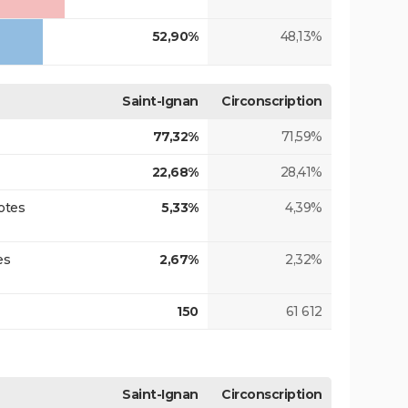
52,90%
48,13%
Saint-Ignan
Circonscription
77,32%
71,59%
22,68%
28,41%
otes
5,33%
4,39%
es
2,67%
2,32%
150
61 612
Saint-Ignan
Circonscription