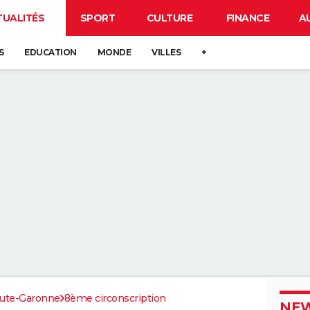
TUALITÉS
SPORT
CULTURE
FINANCE
A
S
EDUCATION
MONDE
VILLES
+
ute-Garonne
8ème circonscription
NEW