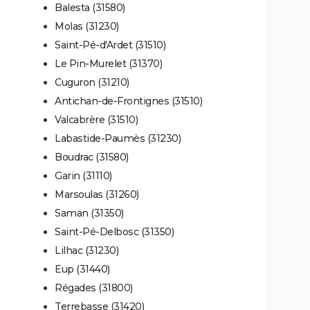
Balesta (31580)
Molas (31230)
Saint-Pé-d'Ardet (31510)
Le Pin-Murelet (31370)
Cuguron (31210)
Antichan-de-Frontignes (31510)
Valcabrère (31510)
Labastide-Paumès (31230)
Boudrac (31580)
Garin (31110)
Marsoulas (31260)
Saman (31350)
Saint-Pé-Delbosc (31350)
Lilhac (31230)
Eup (31440)
Régades (31800)
Terrebasse (31420)