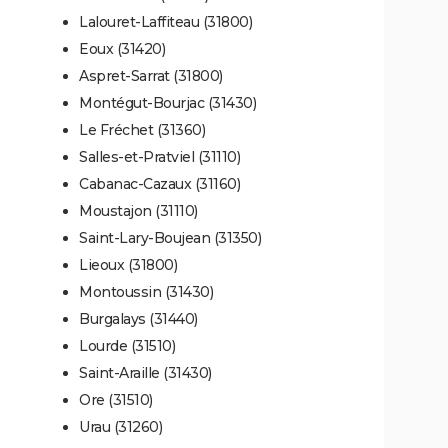
Lalouret-Laffiteau (31800)
Eoux (31420)
Aspret-Sarrat (31800)
Montégut-Bourjac (31430)
Le Fréchet (31360)
Salles-et-Pratviel (31110)
Cabanac-Cazaux (31160)
Moustajon (31110)
Saint-Lary-Boujean (31350)
Lieoux (31800)
Montoussin (31430)
Burgalays (31440)
)
Lourde (31510)
Saint-Araille (31430)
Ore (31510)
Urau (31260)