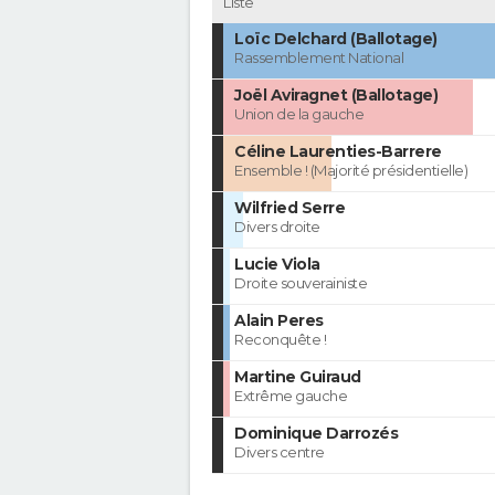
Liste
Loïc Delchard (Ballotage)
Rassemblement National
Joël Aviragnet (Ballotage)
Union de la gauche
Céline Laurenties-Barrere
Ensemble ! (Majorité présidentielle)
Wilfried Serre
Divers droite
Lucie Viola
Droite souverainiste
Alain Peres
Reconquête !
Martine Guiraud
Extrême gauche
Dominique Darrozés
Divers centre