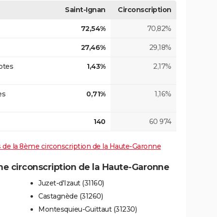
Saint-Ignan
Circonscription
72,54%
70,82%
27,46%
29,18%
otes
1,43%
2,17%
es
0,71%
1,16%
140
60 974
es de la 8ème circonscription de la Haute-Garonne
 circonscription de la Haute-Garonne
Juzet-d'Izaut (31160)
Castagnède (31260)
Montesquieu-Guittaut (31230)