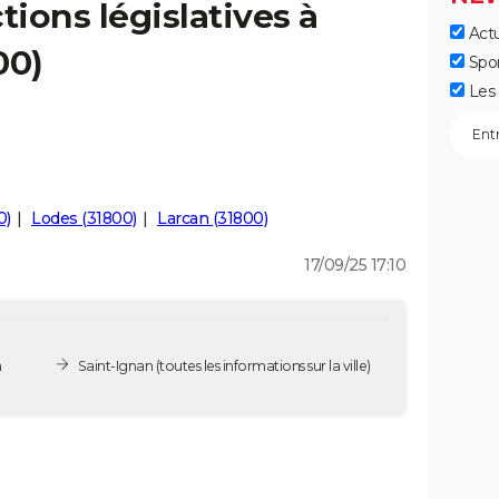
tions législatives à
Actu
00)
Spo
Les 
0)
Lodes (31800)
Larcan (31800)
17/09/25 17:10
n
Saint-Ignan
(toutes les informations sur la ville)