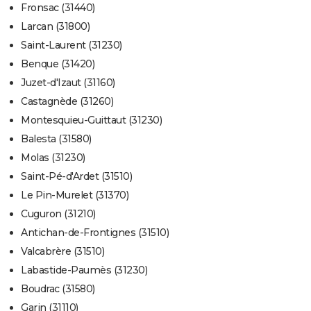
Fronsac (31440)
Larcan (31800)
Saint-Laurent (31230)
Benque (31420)
Juzet-d'Izaut (31160)
Castagnède (31260)
Montesquieu-Guittaut (31230)
Balesta (31580)
Molas (31230)
Saint-Pé-d'Ardet (31510)
Le Pin-Murelet (31370)
Cuguron (31210)
Antichan-de-Frontignes (31510)
Valcabrère (31510)
Labastide-Paumès (31230)
Boudrac (31580)
Garin (31110)