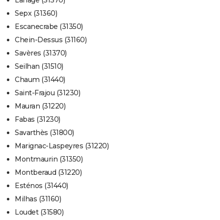
Lahage (31370)
Sepx (31360)
Escanecrabe (31350)
Chein-Dessus (31160)
Savères (31370)
Seilhan (31510)
Chaum (31440)
Saint-Frajou (31230)
Mauran (31220)
Fabas (31230)
Savarthès (31800)
Marignac-Laspeyres (31220)
Montmaurin (31350)
Montberaud (31220)
Esténos (31440)
Milhas (31160)
Loudet (31580)