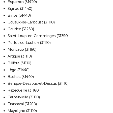
Esparron (31420)
Signac (31440)
Binos (31440)
Gouaux-de-Larboust (31110)
Goudex (31230)
Saint-Loup-en-Comminges (31350)
Portet-de-Luchon (31110)
Moncaup (31160)
Artigue (31110)
Billière (31110)
Lège (31440)
Bachos (31440)
Benque-Dessous-et-Dessus (31110)
Razecueillé (31160)
Cathervielle (31110)
Francazal (31260)
Mayrègne (31110)