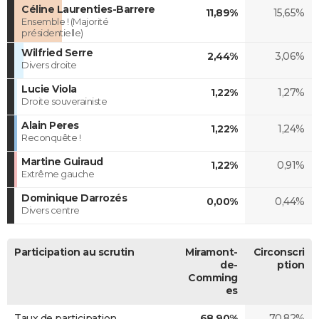
Céline Laurenties-Barrere
11,89%
15,65%
Ensemble ! (Majorité
présidentielle)
Wilfried Serre
2,44%
3,06%
Divers droite
Lucie Viola
1,22%
1,27%
Droite souverainiste
Alain Peres
1,22%
1,24%
Reconquête !
Martine Guiraud
1,22%
0,91%
Extrême gauche
Dominique Darrozés
0,00%
0,44%
Divers centre
Participation au scrutin
Miramont-
Circonscri
de-
ption
Comming
es
Taux de participation
68,90%
70,82%