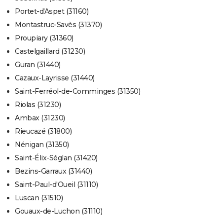
Portet-d'Aspet (31160)
Montastruc-Savès (31370)
Proupiary (31360)
Castelgaillard (31230)
Guran (31440)
Cazaux-Layrisse (31440)
Saint-Ferréol-de-Comminges (31350)
Riolas (31230)
Ambax (31230)
Rieucazé (31800)
Nénigan (31350)
Saint-Élix-Séglan (31420)
Bezins-Garraux (31440)
Saint-Paul-d'Oueil (31110)
Luscan (31510)
Gouaux-de-Luchon (31110)