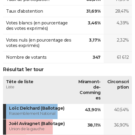
Taux d'abstention
31,69%
28,41%
Votes blancs (en pourcentage
3,46%
4,39%
des votes exprimés)
Votes nuls (en pourcentage des
3,17%
2,32%
votes exprimés)
Nombre de votants
347
61 612
Résultat 1er tour
Tête de liste
Miramont-
Circonscri
Liste
de-
ption
Comming
es
Loïc Delchard (Ballotage)
43,90%
40,54%
Rassemblement National
Joël Aviragnet (Ballotage)
38,11%
36,90%
Union de la gauche