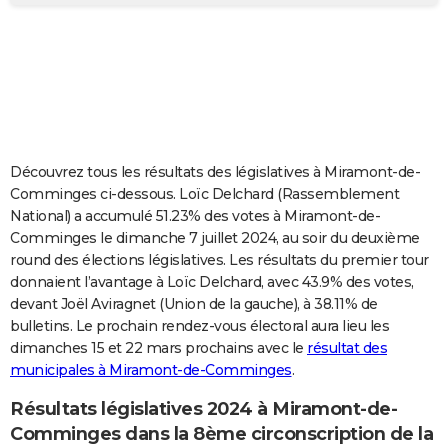
City break
Voyage de noces
Climat
Destinations
Voyage nature
Forum
+
PHOTO
GUIDES D'ACHAT
BONS PLANS
CARTE DE VOEUX
Découvrez tous les résultats des législatives à Miramont-de-
Carte Bonne année
Carte Pâques
Carte de Noël
Carte Saint-Valentin
Carte d'anniversaire
DICTIONNAIRE
Comminges ci-dessous. Loïc Delchard (Rassemblement
National) a accumulé 51.23% des votes à Miramont-de-
Biographies
Expressions
Dictionnaire
Citations
Proverbes
PROGRAMME TV
Comminges le dimanche 7 juillet 2024, au soir du deuxième
round des élections législatives. Les résultats du premier tour
COPAINS D'AVANT
donnaient l’avantage à Loïc Delchard, avec 43.9% des votes,
devant Joël Aviragnet (Union de la gauche), à 38.11% de
Se connecter
Collèges
Universités
Service militaire
S'inscrire
Lycées
Primaires
Entreprises
Avis de recherche
AVIS DE DÉCÈS
bulletins. Le prochain rendez-vous électoral aura lieu les
dimanches 15 et 22 mars prochains avec le
résultat des
FORUM
municipales à Miramont-de-Comminges
.
Lifestyle
Sport
Television
Cinema
Bricolage
Culture
Auto
Voyage
Résultats législatives 2024 à Miramont-de-
Comminges dans la 8ème circonscription de la