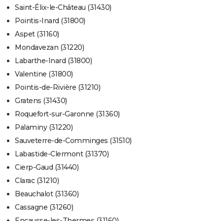
Saint-Élix-le-Château (31430)
Pointis-Inard (31800)
Aspet (31160)
Mondavezan (31220)
Labarthe-Inard (31800)
Valentine (31800)
Pointis-de-Rivière (31210)
Gratens (31430)
Roquefort-sur-Garonne (31360)
Palaminy (31220)
Sauveterre-de-Comminges (31510)
Labastide-Clermont (31370)
Cierp-Gaud (31440)
Clarac (31210)
Beauchalot (31360)
Cassagne (31260)
Encausse-les-Thermes (31160)