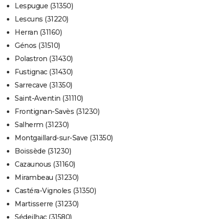
Lespugue (31350)
Lescuns (31220)
Herran (31160)
Génos (31510)
Polastron (31430)
Fustignac (31430)
Sarrecave (31350)
Saint-Aventin (31110)
Frontignan-Savès (31230)
Salherm (31230)
Montgaillard-sur-Save (31350)
Boissède (31230)
Cazaunous (31160)
Mirambeau (31230)
Castéra-Vignoles (31350)
Martisserre (31230)
Sédeilhac (31580)