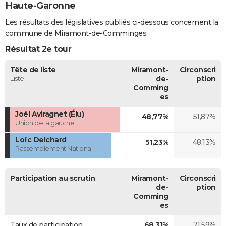
Haute-Garonne
Les résultats des législatives publiés ci-dessous concernent la
commune de Miramont-de-Comminges.
Résultat 2e tour
Tête de liste
Miramont-
Circonscri
Liste
de-
ption
Comming
es
Joël Aviragnet (Élu)
48,77%
51,87%
Union de la gauche
Loïc Delchard
51,23%
48,13%
Rassemblement National
Participation au scrutin
Miramont-
Circonscri
de-
ption
Comming
es
Taux de participation
68,31%
71,59%