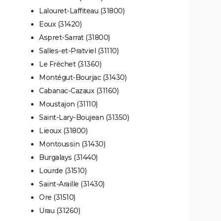
Lalouret-Laffiteau (31800)
Eoux (31420)
Aspret-Sarrat (31800)
Salles-et-Pratviel (31110)
Le Fréchet (31360)
Montégut-Bourjac (31430)
Cabanac-Cazaux (31160)
Moustajon (31110)
Saint-Lary-Boujean (31350)
Lieoux (31800)
Montoussin (31430)
Burgalays (31440)
)
Lourde (31510)
Saint-Araille (31430)
Ore (31510)
Urau (31260)