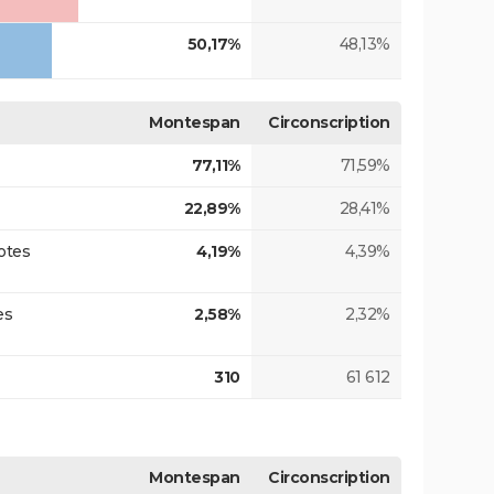
50,17%
48,13%
Montespan
Circonscription
77,11%
71,59%
22,89%
28,41%
otes
4,19%
4,39%
es
2,58%
2,32%
310
61 612
Montespan
Circonscription