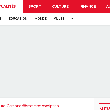
TUALITÉS
SPORT
CULTURE
FINANCE
A
S
EDUCATION
MONDE
VILLES
+
ute-Garonne
8ème circonscription
NEW