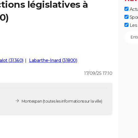
tions législatives à
Actu
0)
Spo
Les 
lot (31360)
Labarthe-Inard (31800)
17/09/25 17:10
Montespan
(toutes les informations sur la ville)