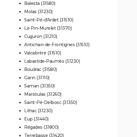
Balesta (31580)
Molas (31230)
Saint-Pé-d'Ardet (31510)
Le Pin-Murelet (31370)
Cuguron (31210)
Antichan-de-Frontignes (31510)
Valcabrère (31510)
Labastide-Paumès (31230)
Boudrac (31580)
Garin (31110)
Saman (31350)
Marsoulas (31260)
Saint-Pé-Delbosc (31350)
Lilhac (31230)
Eup (31440)
Régades (31800)
Terrebasse (31420)