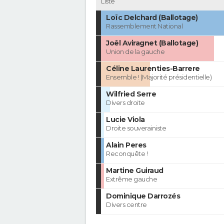
Liste
Loïc Delchard (Ballotage)
Rassemblement National
Joël Aviragnet (Ballotage)
Union de la gauche
Céline Laurenties-Barrere
Ensemble ! (Majorité présidentielle)
Wilfried Serre
Divers droite
Lucie Viola
Droite souverainiste
Alain Peres
Reconquête !
Martine Guiraud
Extrême gauche
Dominique Darrozés
Divers centre