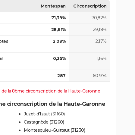
Montespan
Circonscription
71,39%
70,82%
28,61%
29,18%
otes
2,09%
2,17%
es
0,35%
1,16%
287
60 974
es de la 8ème circonscription de la Haute-Garonne
 circonscription de la Haute-Garonne
Juzet-d'Izaut (31160)
Castagnède (31260)
Montesquieu-Guittaut (31230)