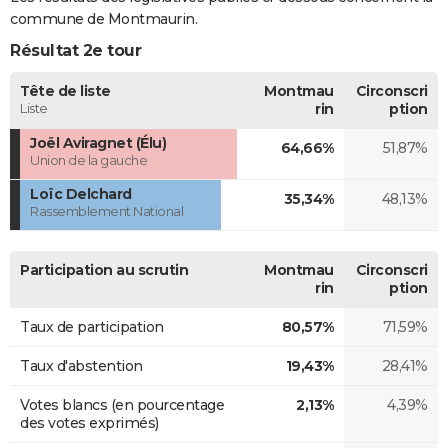
commune de Montmaurin.
Résultat 2e tour
Tête de liste
Montmau
Circonscri
Liste
rin
ption
Joël Aviragnet (Élu)
64,66%
51,87%
Union de la gauche
Loïc Delchard
35,34%
48,13%
Rassemblement National
Participation au scrutin
Montmau
Circonscri
rin
ption
Taux de participation
80,57%
71,59%
Taux d'abstention
19,43%
28,41%
Votes blancs (en pourcentage
2,13%
4,39%
des votes exprimés)