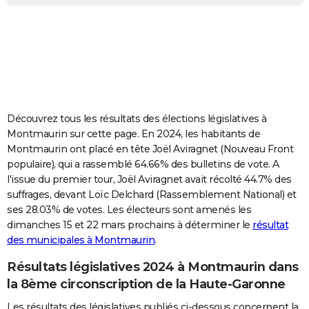
City break
Voyage de noces
Climat
Destinations
Voyage nature
Forum
+
PHOTO
GUIDES D'ACHAT
BONS PLANS
CARTE DE VOEUX
Découvrez tous les résultats des élections législatives à
Carte Bonne année
Carte Pâques
Carte de Noël
Carte Saint-Valentin
Carte d'anniversaire
DICTIONNAIRE
Montmaurin sur cette page. En 2024, les habitants de
Montmaurin ont placé en tête Joël Aviragnet (Nouveau Front
Biographies
Expressions
Dictionnaire
Citations
Proverbes
PROGRAMME TV
populaire), qui a rassemblé 64.66% des bulletins de vote. A
l'issue du premier tour, Joël Aviragnet avait récolté 44.7% des
COPAINS D'AVANT
suffrages, devant Loïc Delchard (Rassemblement National) et
ses 28.03% de votes. Les électeurs sont amenés les
Se connecter
Collèges
Universités
Service militaire
S'inscrire
Lycées
Primaires
Entreprises
Avis de recherche
AVIS DE DÉCÈS
dimanches 15 et 22 mars prochains à déterminer le
résultat
des municipales à Montmaurin
.
FORUM
Lifestyle
Sport
Television
Cinema
Bricolage
Culture
Auto
Voyage
Résultats législatives 2024 à Montmaurin dans
la 8ème circonscription de la Haute-Garonne
Les résultats des législatives publiés ci-dessous concernent la