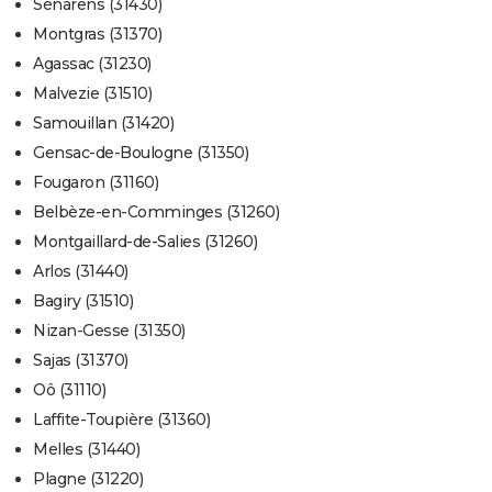
Sénarens (31430)
Montgras (31370)
Agassac (31230)
Malvezie (31510)
Samouillan (31420)
Gensac-de-Boulogne (31350)
Fougaron (31160)
Belbèze-en-Comminges (31260)
Montgaillard-de-Salies (31260)
Arlos (31440)
Bagiry (31510)
Nizan-Gesse (31350)
Sajas (31370)
Oô (31110)
Laffite-Toupière (31360)
Melles (31440)
Plagne (31220)