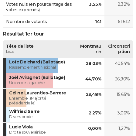
Votes nuls (en pourcentage des
3,55%
2,32%
votes exprimés)
Nombre de votants
141
61 612
Résultat 1er tour
Tête de liste
Montmau
Circonscri
Liste
rin
ption
Loïc Delchard (Ballotage)
28,03%
40,54%
Rassemblement National
Joël Aviragnet (Ballotage)
44,70%
36,90%
Union de la gauche
Céline Laurenties-Barrere
23,48%
15,65%
Ensemble ! (Majorité
présidentielle)
Wilfried Serre
2,27%
3,06%
Divers droite
Lucie Viola
0,00%
1,27%
Droite souverainiste