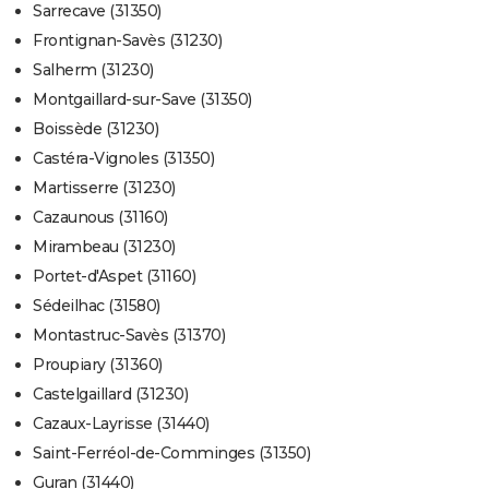
Sarrecave (31350)
Frontignan-Savès (31230)
Salherm (31230)
Montgaillard-sur-Save (31350)
Boissède (31230)
Castéra-Vignoles (31350)
Martisserre (31230)
Cazaunous (31160)
Mirambeau (31230)
Portet-d'Aspet (31160)
Sédeilhac (31580)
Montastruc-Savès (31370)
Proupiary (31360)
Castelgaillard (31230)
Cazaux-Layrisse (31440)
Saint-Ferréol-de-Comminges (31350)
Guran (31440)