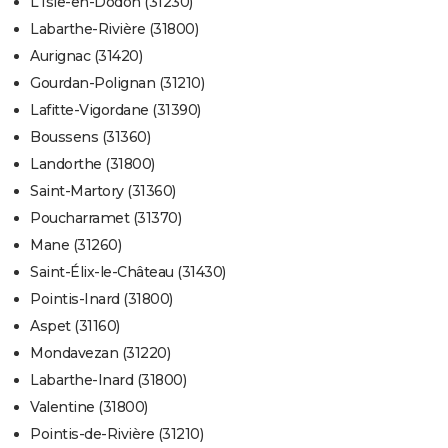
L'Isle-en-Dodon (31230)
Labarthe-Rivière (31800)
Aurignac (31420)
Gourdan-Polignan (31210)
Lafitte-Vigordane (31390)
Boussens (31360)
Landorthe (31800)
Saint-Martory (31360)
Poucharramet (31370)
Mane (31260)
Saint-Élix-le-Château (31430)
Pointis-Inard (31800)
Aspet (31160)
Mondavezan (31220)
Labarthe-Inard (31800)
Valentine (31800)
Pointis-de-Rivière (31210)