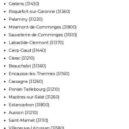
Gratens (31430)
Roquefort-sur-Garonne (31360)
Palaminy (31220)
Miramont-de-Comminges (31800)
Sauveterre-de-Comminges (31510)
Labastide-Clermont (31370)
Cierp-Gaud (31440)
Clarac (31210)
Beauchalot (31360)
Encausse-les-Thermes (31160)
Cassagne (31260)
Ponlat-Taillebourg (31210)
Mazères-sur-Salat (31260)
Estancarbon (31800)
Ausson (31210)
Saint-Mamet (31110)
Villeneuve-Lécussan (31580)