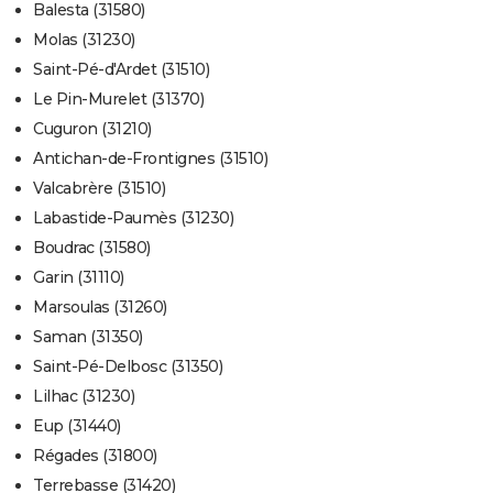
Balesta (31580)
Molas (31230)
Saint-Pé-d'Ardet (31510)
Le Pin-Murelet (31370)
Cuguron (31210)
Antichan-de-Frontignes (31510)
Valcabrère (31510)
Labastide-Paumès (31230)
Boudrac (31580)
Garin (31110)
Marsoulas (31260)
Saman (31350)
Saint-Pé-Delbosc (31350)
Lilhac (31230)
Eup (31440)
Régades (31800)
Terrebasse (31420)