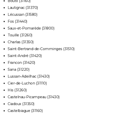
Boutx (31160)
Lautignac (31370)
Lécussan (31580)
Fos (31440)
Saux-et-Pomarède (31800)
Touille (31260)
Charlas (31350)
Saint-Bertrand-de-Comminges (31510)
Saint-André (31420)
Francon (31420)
Sana (31220)
Lussan-Adeilhac (31430)
Cier-de-Luchon (31110)
His (31260)
Castelnau-Picampeau (31430)
Ciadoux (31350)
Castelbiague (31160)