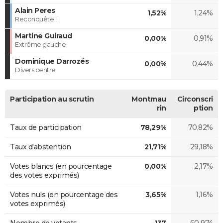
Alain Peres
1,52%
1,24%
Reconquête !
Martine Guiraud
0,00%
0,91%
Extrême gauche
Dominique Darrozés
0,00%
0,44%
Divers centre
Participation au scrutin
Montmau
Circonscri
rin
ption
Taux de participation
78,29%
70,82%
Taux d'abstention
21,71%
29,18%
Votes blancs (en pourcentage
0,00%
2,17%
des votes exprimés)
Votes nuls (en pourcentage des
3,65%
1,16%
votes exprimés)
Nombre de votants
137
60 974