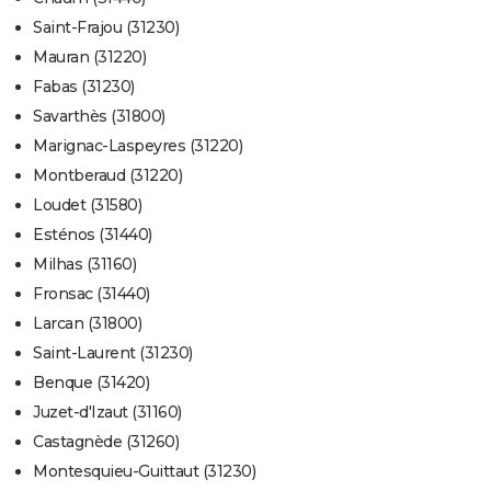
Saint-Frajou (31230)
Mauran (31220)
Fabas (31230)
Savarthès (31800)
Marignac-Laspeyres (31220)
Montberaud (31220)
Loudet (31580)
Esténos (31440)
Milhas (31160)
Fronsac (31440)
Larcan (31800)
Saint-Laurent (31230)
Benque (31420)
Juzet-d'Izaut (31160)
Castagnède (31260)
Montesquieu-Guittaut (31230)