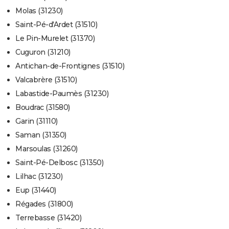
Molas (31230)
Saint-Pé-d'Ardet (31510)
Le Pin-Murelet (31370)
Cuguron (31210)
Antichan-de-Frontignes (31510)
Valcabrère (31510)
Labastide-Paumès (31230)
Boudrac (31580)
Garin (31110)
Saman (31350)
Marsoulas (31260)
Saint-Pé-Delbosc (31350)
Lilhac (31230)
Eup (31440)
Régades (31800)
Terrebasse (31420)