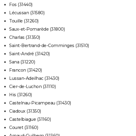
Fos (31440)
Lécussan (31580)
Touille (31260)
Saux-et-Pomarède (31800)
Charlas (31350)
Saint-Bertrand-de-Comminges (31510)
Saint-André (31420)
Sana (31220)
Francon (31420)
Lussan-Adeilhac (31430)
Cier-de-Luchon (31110)
His (31260)
Castelnau-Picampeau (31430)
Ciadoux (31350)
Castelbiague (31160)
Couret (31160)
Arnaud-Guilhem (31360)