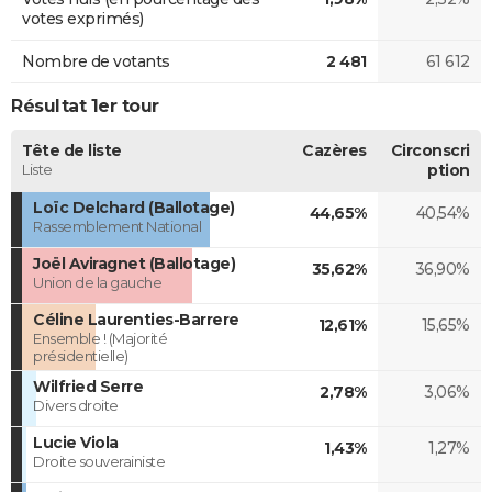
votes exprimés)
Nombre de votants
2 481
61 612
Résultat 1er tour
Tête de liste
Cazères
Circonscri
Liste
ption
Loïc Delchard (Ballotage)
44,65%
40,54%
Rassemblement National
Joël Aviragnet (Ballotage)
35,62%
36,90%
Union de la gauche
Céline Laurenties-Barrere
12,61%
15,65%
Ensemble ! (Majorité
présidentielle)
Wilfried Serre
2,78%
3,06%
Divers droite
Lucie Viola
1,43%
1,27%
Droite souverainiste