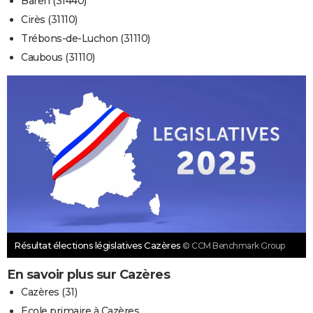
Baren (31440)
Cirès (31110)
Trébons-de-Luchon (31110)
Caubous (31110)
Résultat élections législatives Cazères
© CCM Benchmark Group
En savoir plus sur Cazères
Cazères (31)
Ecole primaire à Cazères