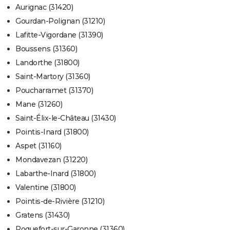
Aurignac (31420)
Gourdan-Polignan (31210)
Lafitte-Vigordane (31390)
Boussens (31360)
Landorthe (31800)
Saint-Martory (31360)
Poucharramet (31370)
Mane (31260)
Saint-Élix-le-Château (31430)
Pointis-Inard (31800)
Aspet (31160)
Mondavezan (31220)
Labarthe-Inard (31800)
Valentine (31800)
Pointis-de-Rivière (31210)
Gratens (31430)
Roquefort-sur-Garonne (31360)