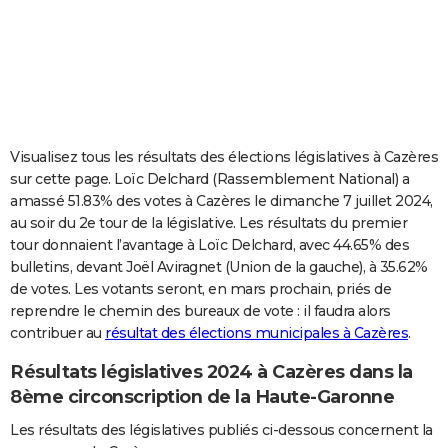
City break
Voyage de noces
Climat
Destinations
Voyage nature
Forum
+
PHOTO
GUIDES D'ACHAT
BONS PLANS
CARTE DE VOEUX
Visualisez tous les résultats des élections législatives à Cazères
sur cette page. Loïc Delchard (Rassemblement National) a
Carte Bonne année
Carte Pâques
Carte de Noël
Carte Saint-Valentin
Carte d'anniversaire
DICTIONNAIRE
amassé 51.83% des votes à Cazères le dimanche 7 juillet 2024,
au soir du 2e tour de la législative. Les résultats du premier
Biographies
Expressions
Dictionnaire
Citations
Proverbes
PROGRAMME TV
tour donnaient l’avantage à Loïc Delchard, avec 44.65% des
bulletins, devant Joël Aviragnet (Union de la gauche), à 35.62%
COPAINS D'AVANT
de votes. Les votants seront, en mars prochain, priés de
Se connecter
Collèges
Universités
Service militaire
S'inscrire
Lycées
Primaires
Entreprises
Avis de recherche
AVIS DE DÉCÈS
reprendre le chemin des bureaux de vote : il faudra alors
contribuer au
résultat des élections municipales à Cazères
.
FORUM
Résultats législatives 2024 à Cazères dans la
Lifestyle
Sport
Television
Cinema
Bricolage
Culture
Auto
Voyage
8ème circonscription de la Haute-Garonne
Les résultats des législatives publiés ci-dessous concernent la