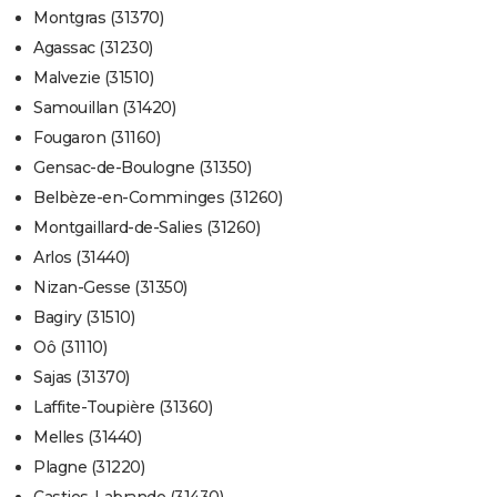
Montgras (31370)
Agassac (31230)
Malvezie (31510)
Samouillan (31420)
Fougaron (31160)
Gensac-de-Boulogne (31350)
Belbèze-en-Comminges (31260)
Montgaillard-de-Salies (31260)
Arlos (31440)
Nizan-Gesse (31350)
Bagiry (31510)
Oô (31110)
Sajas (31370)
Laffite-Toupière (31360)
Melles (31440)
Plagne (31220)