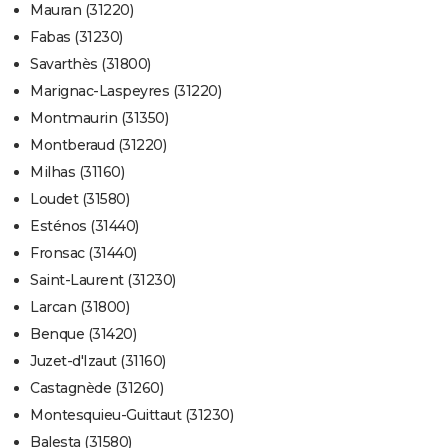
Mauran (31220)
Fabas (31230)
Savarthès (31800)
Marignac-Laspeyres (31220)
Montmaurin (31350)
Montberaud (31220)
Milhas (31160)
Loudet (31580)
Esténos (31440)
Fronsac (31440)
Saint-Laurent (31230)
Larcan (31800)
Benque (31420)
Juzet-d'Izaut (31160)
Castagnède (31260)
Montesquieu-Guittaut (31230)
Balesta (31580)