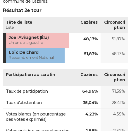
commune de Cazères.
Résultat 2e tour
Tête de liste
Cazères
Circonscri
Liste
ption
Joël Aviragnet (Élu)
48,17%
51,87%
Union de la gauche
Loïc Delchard
51,83%
48,13%
Rassemblement National
Participation au scrutin
Cazères
Circonscri
ption
Taux de participation
64,96%
71,59%
Taux d'abstention
35,04%
28,41%
Votes blancs (en pourcentage
4,23%
4,39%
des votes exprimés)
Votes nuls (en pourcentage des
1,98%
2,32%