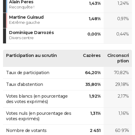
Alain Peres
1,43%
1,24%
Reconquête !
Martine Guiraud
1,48%
0,91%
Extrême gauche
Dominique Darrozés
0,00%
0,44%
Divers centre
Participation au scrutin
Cazères
Circonscri
ption
Taux de participation
64,20%
70,82%
Taux d'abstention
35,80%
29,18%
Votes blancs (en pourcentage
1,92%
2,17%
des votes exprimés)
Votes nuls (en pourcentage des
1,31%
1,16%
votes exprimés)
Nombre de votants
2 451
60 974