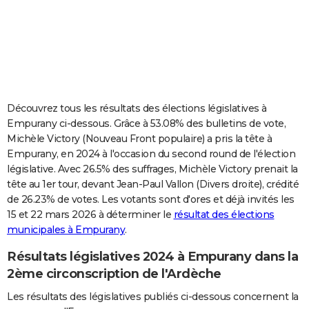
City break
Voyage de noces
Climat
Destinations
Voyage nature
Forum
+
PHOTO
GUIDES D'ACHAT
BONS PLANS
CARTE DE VOEUX
Découvrez tous les résultats des élections législatives à
Empurany ci-dessous. Grâce à 53.08% des bulletins de vote,
Carte Bonne année
Carte Pâques
Carte de Noël
Carte Saint-Valentin
Carte d'anniversaire
DICTIONNAIRE
Michèle Victory (Nouveau Front populaire) a pris la tête à
Empurany, en 2024 à l'occasion du second round de l'élection
Biographies
Expressions
Dictionnaire
Citations
Proverbes
PROGRAMME TV
législative. Avec 26.5% des suffrages, Michèle Victory prenait la
tête au 1er tour, devant Jean-Paul Vallon (Divers droite), crédité
COPAINS D'AVANT
de 26.23% de votes. Les votants sont d'ores et déjà invités les
Se connecter
Collèges
Universités
Service militaire
S'inscrire
Lycées
Primaires
Entreprises
Avis de recherche
AVIS DE DÉCÈS
15 et 22 mars 2026 à déterminer le
résultat des élections
municipales à Empurany
.
FORUM
Résultats législatives 2024 à Empurany dans la
Lifestyle
Sport
Television
Cinema
Bricolage
Culture
Auto
Voyage
2ème circonscription de l'Ardèche
Les résultats des législatives publiés ci-dessous concernent la