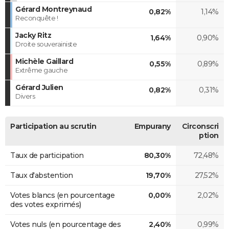
Gérard Montreynaud
0,82%
1,14%
Reconquête !
Jacky Ritz
1,64%
0,90%
Droite souverainiste
Michèle Gaillard
0,55%
0,89%
Extrême gauche
Gérard Julien
0,82%
0,31%
Divers
Participation au scrutin
Empurany
Circonscri
ption
Taux de participation
80,30%
72,48%
Taux d'abstention
19,70%
27,52%
Votes blancs (en pourcentage
0,00%
2,02%
des votes exprimés)
Votes nuls (en pourcentage des
2,40%
0,99%