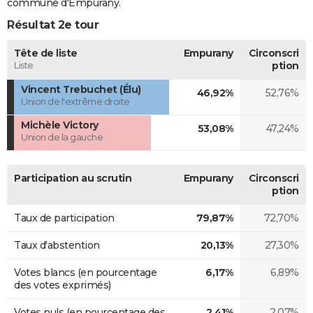
commune d'Empurany.
Résultat 2e tour
Tête de liste
Empurany
Circonscri
Liste
ption
Vincent Trebuchet (Élu)
46,92%
52,76%
Union de l'extrême droite
Michèle Victory
53,08%
47,24%
Union de la gauche
Participation au scrutin
Empurany
Circonscri
ption
Taux de participation
79,87%
72,70%
Taux d'abstention
20,13%
27,30%
Votes blancs (en pourcentage
6,17%
6,89%
des votes exprimés)
Votes nuls (en pourcentage des
2,41%
2,07%