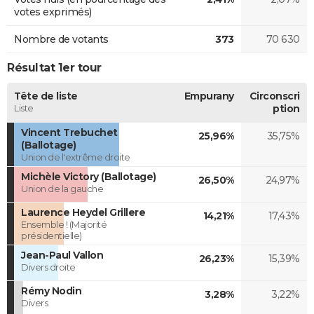
votes exprimés)
Nombre de votants
373
70 630
Résultat 1er tour
Tête de liste
Empurany
Circonscri
Liste
ption
Vincent Trebuchet
25,96%
35,75%
(Ballotage)
Union de l'extrême droite
Michèle Victory (Ballotage)
26,50%
24,97%
Union de la gauche
Laurence Heydel Grillere
14,21%
17,43%
Ensemble ! (Majorité
présidentielle)
Jean-Paul Vallon
26,23%
15,39%
Divers droite
Rémy Nodin
3,28%
3,22%
Divers