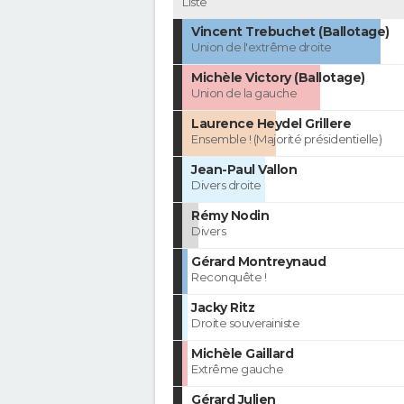
Liste
Vincent Trebuchet (Ballotage)
Union de l'extrême droite
Michèle Victory (Ballotage)
Union de la gauche
Laurence Heydel Grillere
Ensemble ! (Majorité présidentielle)
Jean-Paul Vallon
Divers droite
Rémy Nodin
Divers
Gérard Montreynaud
Reconquête !
Jacky Ritz
Droite souverainiste
Michèle Gaillard
Extrême gauche
Gérard Julien