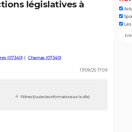
tions législatives à
Actu
Spo
Les 
ères (07340)
Charnas (07340)
17/09/25 17:09
Félines
(toutes les informations sur la ville)