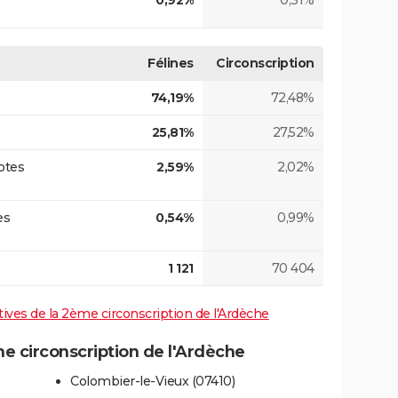
0,92%
0,31%
Félines
Circonscription
74,19%
72,48%
25,81%
27,52%
otes
2,59%
2,02%
es
0,54%
0,99%
1 121
70 404
atives de la 2ème circonscription de l'Ardèche
 circonscription de l'Ardèche
Colombier-le-Vieux (07410)