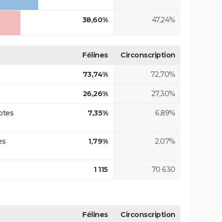
38,60%
47,24%
Félines
Circonscription
73,74%
72,70%
26,26%
27,30%
otes
7,35%
6,89%
es
1,79%
2,07%
1 115
70 630
Félines
Circonscription