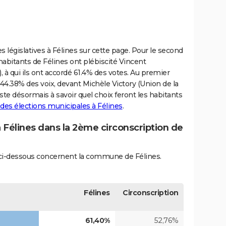
s législatives à Félines sur cette page. Pour le second
s habitants de Félines ont plébiscité Vincent
 à qui ils ont accordé 61.4% des votes. Au premier
44.38% des voix, devant Michèle Victory (Union de la
ste désormais à savoir quel choix feront les habitants
 des élections municipales à Félines
.
à Félines dans la 2ème circonscription de
és ci-dessous concernent la commune de Félines.
Félines
Circonscription
61,40%
52,76%