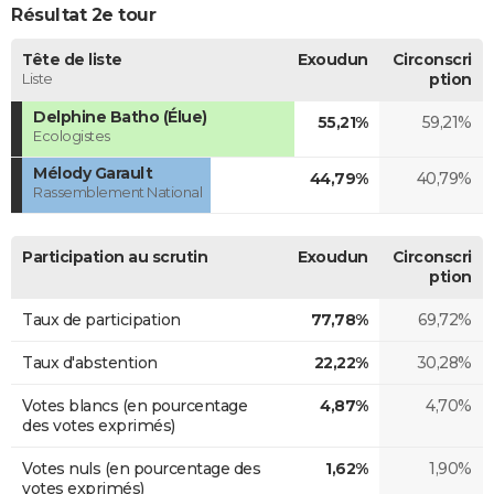
Résultat 2e tour
Tête de liste
Exoudun
Circonscri
Liste
ption
Delphine Batho (Élue)
55,21%
59,21%
Ecologistes
Mélody Garault
44,79%
40,79%
Rassemblement National
Participation au scrutin
Exoudun
Circonscri
ption
Taux de participation
77,78%
69,72%
Taux d'abstention
22,22%
30,28%
Votes blancs (en pourcentage
4,87%
4,70%
des votes exprimés)
Votes nuls (en pourcentage des
1,62%
1,90%
votes exprimés)