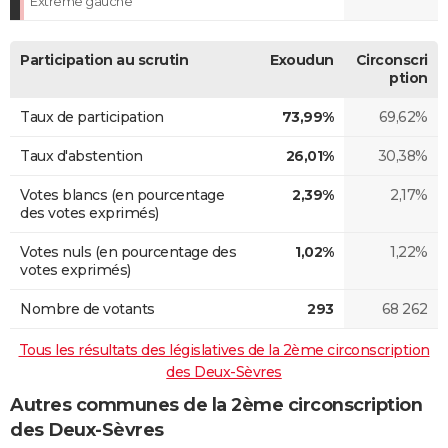
Extrême gauche
Participation au scrutin
Exoudun
Circonscri
ption
Taux de participation
73,99%
69,62%
Taux d'abstention
26,01%
30,38%
Votes blancs (en pourcentage
2,39%
2,17%
des votes exprimés)
Votes nuls (en pourcentage des
1,02%
1,22%
votes exprimés)
Nombre de votants
293
68 262
Tous les résultats des législatives de la 2ème circonscription
des Deux-Sèvres
Autres communes de la 2ème circonscription
des Deux-Sèvres