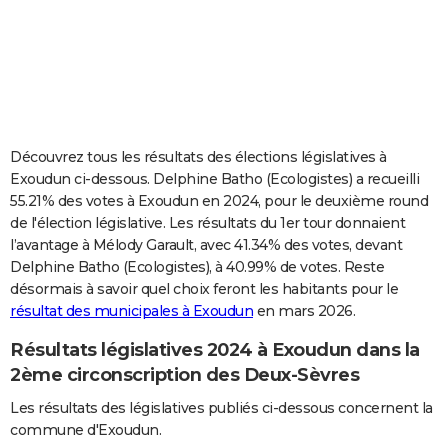
City break
Voyage de noces
Climat
Destinations
Voyage nature
Forum
+
PHOTO
GUIDES D'ACHAT
BONS PLANS
CARTE DE VOEUX
Découvrez tous les résultats des élections législatives à
Exoudun ci-dessous. Delphine Batho (Ecologistes) a recueilli
Carte Bonne année
Carte Pâques
Carte de Noël
Carte Saint-Valentin
Carte d'anniversaire
DICTIONNAIRE
55.21% des votes à Exoudun en 2024, pour le deuxième round
de l'élection législative. Les résultats du 1er tour donnaient
Biographies
Expressions
Dictionnaire
Citations
Proverbes
PROGRAMME TV
l’avantage à Mélody Garault, avec 41.34% des votes, devant
Delphine Batho (Ecologistes), à 40.99% de votes. Reste
COPAINS D'AVANT
désormais à savoir quel choix feront les habitants pour le
Se connecter
Collèges
Universités
Service militaire
S'inscrire
Lycées
Primaires
Entreprises
Avis de recherche
AVIS DE DÉCÈS
résultat des municipales à Exoudun
en mars 2026.
Résultats législatives 2024 à Exoudun dans la
FORUM
2ème circonscription des Deux-Sèvres
Lifestyle
Sport
Television
Cinema
Bricolage
Culture
Auto
Voyage
Les résultats des législatives publiés ci-dessous concernent la
commune d'Exoudun.