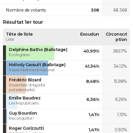
Nombre de votants
308
68 368
Résultat 1er tour
Tête de liste
Exoudun
Circonscri
Liste
ption
Delphine Batho (Ballotage)
40,99%
38,57%
Ecologistes
Mélody Garault (Ballotage)
41,34%
34,12%
Rassemblement National
Frédéric Bizard
8,48%
15,98%
Ensemble ! (Majorité
présidentielle)
Emilie Baudrez
6,36%
9,26%
Les Républicains
Guy Bourdon
1,41%
1,15%
Reconquête !
Roger Gorizzutti
1,41%
0,92%