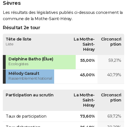
Sèvres
Les résultats des législatives publiés ci-dessous concernent la
commune de la Mothe-Saint-Héray.
Résultat 2e tour
Tête de liste
La Mothe-
Circonscri
Liste
Saint-
ption
Héray
Delphine Batho (Élue)
55,00%
59,21%
Ecologistes
Mélody Garault
45,00%
40,79%
Rassemblement National
Participation au scrutin
La Mothe-
Circonscri
Saint-
ption
Héray
Taux de participation
73,60%
69,72%