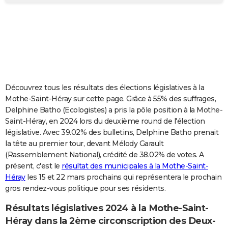
City break
Voyage de noces
Climat
Destinations
Voyage nature
Forum
+
PHOTO
GUIDES D'ACHAT
BONS PLANS
CARTE DE VOEUX
Découvrez tous les résultats des élections législatives à la
Carte Bonne année
Carte Pâques
Carte de Noël
Carte Saint-Valentin
Carte d'anniversaire
DICTIONNAIRE
Mothe-Saint-Héray sur cette page. Grâce à 55% des suffrages,
Delphine Batho (Ecologistes) a pris la pôle position à la Mothe-
Biographies
Expressions
Dictionnaire
Citations
Proverbes
PROGRAMME TV
Saint-Héray, en 2024 lors du deuxième round de l'élection
législative. Avec 39.02% des bulletins, Delphine Batho prenait
COPAINS D'AVANT
la tête au premier tour, devant Mélody Garault
(Rassemblement National), crédité de 38.02% de votes. A
Se connecter
Collèges
Universités
Service militaire
S'inscrire
Lycées
Primaires
Entreprises
Avis de recherche
AVIS DE DÉCÈS
présent, c'est le
résultat des municipales à la Mothe-Saint-
Héray
les 15 et 22 mars prochains qui représentera le prochain
FORUM
gros rendez-vous politique pour ses résidents.
Lifestyle
Sport
Television
Cinema
Bricolage
Culture
Auto
Voyage
Résultats législatives 2024 à la Mothe-Saint-
Héray dans la 2ème circonscription des Deux-