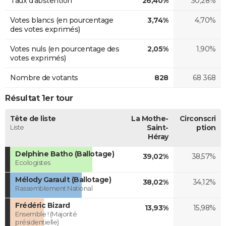
Taux d'abstention
26,40%
30,28%
Votes blancs (en pourcentage
3,74%
4,70%
des votes exprimés)
Votes nuls (en pourcentage des
2,05%
1,90%
votes exprimés)
Nombre de votants
828
68 368
Résultat 1er tour
Tête de liste
La Mothe-
Circonscri
Liste
Saint-
ption
Héray
Delphine Batho (Ballotage)
39,02%
38,57%
Ecologistes
Mélody Garault (Ballotage)
38,02%
34,12%
Rassemblement National
Frédéric Bizard
13,93%
15,98%
Ensemble ! (Majorité
présidentielle)