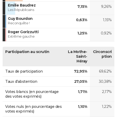
Emilie Baudrez
7,15%
9,26%
Les Républicains
Guy Bourdon
0,63%
1,15%
Reconquête !
Roger Gorizzutti
1,25%
0,92%
Extrême gauche
Participation au scrutin
La Mothe-
Circonscri
Saint-
ption
Héray
Taux de participation
72,95%
69,62%
Taux d'abstention
27,05%
30,38%
Votes blancs (en pourcentage
1,71%
2,17%
des votes exprimés)
Votes nuls (en pourcentage des
1,10%
1,22%
votes exprimés)