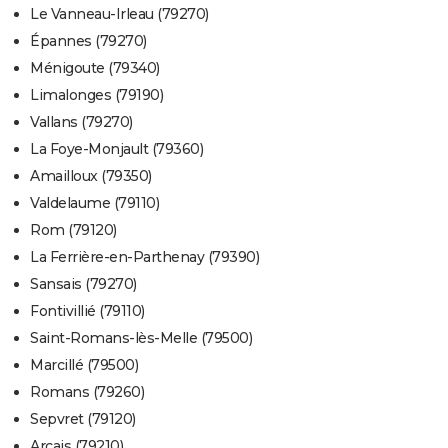
Le Vanneau-Irleau (79270)
Épannes (79270)
Ménigoute (79340)
Limalonges (79190)
Vallans (79270)
La Foye-Monjault (79360)
Amailloux (79350)
Valdelaume (79110)
Rom (79120)
La Ferrière-en-Parthenay (79390)
Sansais (79270)
Fontivillié (79110)
Saint-Romans-lès-Melle (79500)
Marcillé (79500)
Romans (79260)
Sepvret (79120)
Arçais (79210)