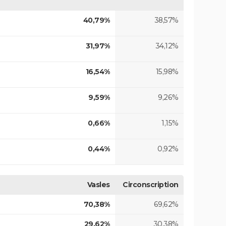
40,79%
38,57%
31,97%
34,12%
16,54%
15,98%
9,59%
9,26%
0,66%
1,15%
0,44%
0,92%
Vasles
Circonscription
70,38%
69,62%
29,62%
30,38%