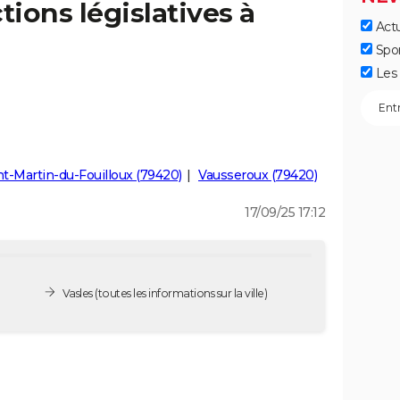
tions législatives à
Actu
Spo
Les 
nt-Martin-du-Fouilloux (79420)
Vausseroux (79420)
17/09/25 17:12
Vasles
(toutes les informations sur la ville)