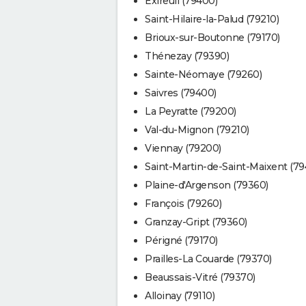
Exireuil (79400)
Saint-Hilaire-la-Palud (79210)
Brioux-sur-Boutonne (79170)
Thénezay (79390)
Sainte-Néomaye (79260)
Saivres (79400)
La Peyratte (79200)
Val-du-Mignon (79210)
Viennay (79200)
Saint-Martin-de-Saint-Maixent (79
Plaine-d'Argenson (79360)
François (79260)
Granzay-Gript (79360)
Périgné (79170)
Prailles-La Couarde (79370)
Beaussais-Vitré (79370)
Alloinay (79110)