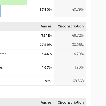
37,80%
40,79%
Vasles
Circonscription
72,11%
69,72%
27,89%
30,28%
otes
3,44%
4,70%
es
1,67%
1,90%
959
68 368
Vasles
Circonscription