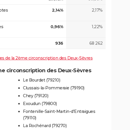
otes
2,14%
2,17%
es
0,96%
1,22%
936
68 262
ives de la 2ème circonscription des Deux-Sèvres
 circonscription des Deux-Sèvres
Le Bourdet (79210)
Clussais-la-Pommeraie (79190)
Chey (79120)
Exoudun (79800)
Fontenille-Saint-Martin-d'Entraigues
(79110)
La Rochénard (79270)