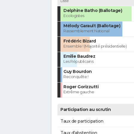
Liste
Delphine Batho (Ballotage)
Ecologistes
Mélody Garault (Ballotage)
Rassemblement National
Frédéric Bizard
Ensemble ! (Majorité présidentielle)
Emilie Baudrez
Les Républicains
Guy Bourdon
Reconquête !
Roger Gorizzutti
Extrême gauche
Participation au scrutin
Taux de participation
Taux d'abstention