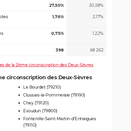
27,50%
30,38%
otes
1,76%
2,17%
es
0,75%
1,22%
398
68 262
ives de la 2ème circonscription des Deux-Sèvres
 circonscription des Deux-Sèvres
Le Bourdet (79210)
Clussais-la-Pommeraie (79190)
Chey (79120)
Exoudun (79800)
Fontenille-Saint-Martin-d'Entraigues
(79110)