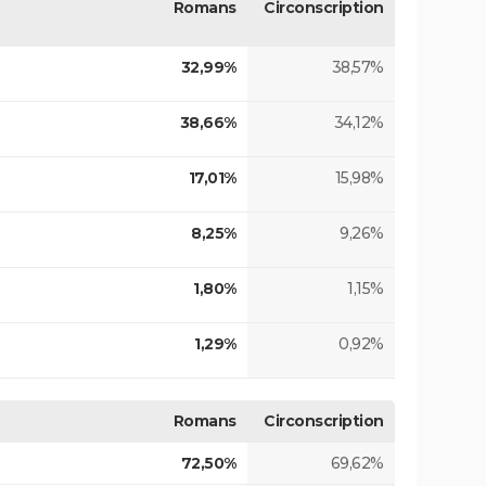
Romans
Circonscription
32,99%
38,57%
38,66%
34,12%
17,01%
15,98%
8,25%
9,26%
1,80%
1,15%
1,29%
0,92%
Romans
Circonscription
72,50%
69,62%