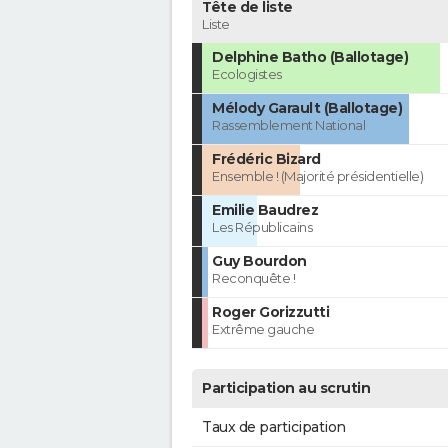
Tête de liste
Liste
Delphine Batho (Ballotage)
Ecologistes
Mélody Garault (Ballotage)
Rassemblement National
Frédéric Bizard
Ensemble ! (Majorité présidentielle)
Emilie Baudrez
Les Républicains
Guy Bourdon
Reconquête !
Roger Gorizzutti
Extrême gauche
Participation au scrutin
Taux de participation