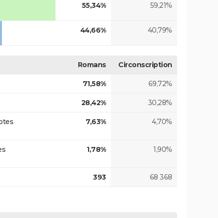
55,34%
59,21%
44,66%
40,79%
Romans
Circonscription
71,58%
69,72%
28,42%
30,28%
otes
7,63%
4,70%
es
1,78%
1,90%
393
68 368