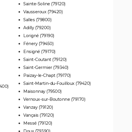
Sainte-Soline (79120)
Vausseroux (79420)
Salles (79800)
Adilly (79200)
Lorigné (79190)
Fénery (79450)
Ensigné (79170)
Saint-Coutant (79120)
Saint-Germier (79340)
Paizay-le-Chapt (79170)
Saint-Martin-du-Fouilloux (79420)
400)
Maisonnay (79500)
Vernoux-sur-Boutonne (79170)
Vanzay (79120)
Vançais (79120)
Messé (79120)
Doux (79390)