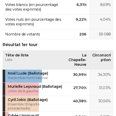
Votes blancs (en pourcentage
6,31%
8,69%
des votes exprimés)
Votes nuls (en pourcentage des
9,22%
4,04%
votes exprimés)
Nombre de votants
206
59 088
Résultat 1er tour
Tête de liste
La
Circonscri
Liste
Chapelle-
ption
Neuve
Noël Lude (Ballotage)
30,99%
34,30%
Rassemblement National
Murielle Lepvraud (Ballotage)
27,70%
31,03%
Union de la gauche
Cyril Jobic (Ballotage)
40,38%
30,56%
Ensemble ! (Majorité
présidentielle)
Sylvie Lironcourt