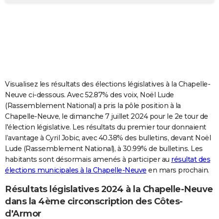
City break
Voyage de noces
Climat
Destinations
Voyage nature
Forum
+
PHOTO
GUIDES D'ACHAT
BONS PLANS
CARTE DE VOEUX
Visualisez les résultats des élections législatives à la Chapelle-
Carte Bonne année
Carte Pâques
Carte de Noël
Carte Saint-Valentin
Carte d'anniversaire
DICTIONNAIRE
Neuve ci-dessous. Avec 52.87% des voix, Noël Lude
(Rassemblement National) a pris la pôle position à la
Biographies
Expressions
Dictionnaire
Citations
Proverbes
PROGRAMME TV
Chapelle-Neuve, le dimanche 7 juillet 2024 pour le 2e tour de
l'élection législative. Les résultats du premier tour donnaient
COPAINS D'AVANT
l’avantage à Cyril Jobic, avec 40.38% des bulletins, devant Noël
Lude (Rassemblement National), à 30.99% de bulletins. Les
Se connecter
Collèges
Universités
Service militaire
S'inscrire
Lycées
Primaires
Entreprises
Avis de recherche
AVIS DE DÉCÈS
habitants sont désormais amenés à participer au
résultat des
élections municipales à la Chapelle-Neuve
en mars prochain.
FORUM
Lifestyle
Sport
Television
Cinema
Bricolage
Culture
Auto
Voyage
Résultats législatives 2024 à la Chapelle-Neuve
dans la 4ème circonscription des Côtes-
d'Armor