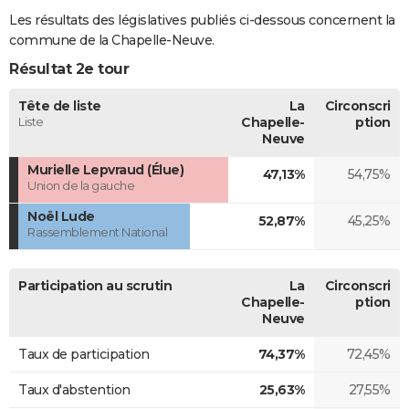
Les résultats des législatives publiés ci-dessous concernent la
commune de la Chapelle-Neuve.
Résultat 2e tour
Tête de liste
La
Circonscri
Liste
Chapelle-
ption
Neuve
Murielle Lepvraud (Élue)
47,13%
54,75%
Union de la gauche
Noël Lude
52,87%
45,25%
Rassemblement National
Participation au scrutin
La
Circonscri
Chapelle-
ption
Neuve
Taux de participation
74,37%
72,45%
Taux d'abstention
25,63%
27,55%