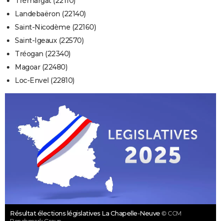
Trémargat (22110)
Landebaëron (22140)
Saint-Nicodème (22160)
Saint-Igeaux (22570)
Tréogan (22340)
Magoar (22480)
Loc-Envel (22810)
Résultat élections législatives La Chapelle-Neuve
© CCM