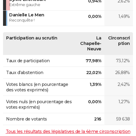
0,94%
2,62%
Extrême gauche
Danielle Le Men
0,00%
1,49%
Reconquête !
Participation au scrutin
La
Circonscri
Chapelle-
ption
Neuve
Taux de participation
77,98%
73,12%
Taux d'abstention
22,02%
26,88%
Votes blancs (en pourcentage
1,39%
2,42%
des votes exprimés)
Votes nuls (en pourcentage des
0,00%
1,27%
votes exprimés)
Nombre de votants
216
59 638
Tous les résultats des législatives de la 4ème circonscription