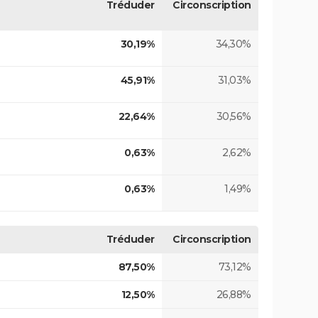
Tréduder
Circonscription
30,19%
34,30%
45,91%
31,03%
22,64%
30,56%
0,63%
2,62%
0,63%
1,49%
Tréduder
Circonscription
87,50%
73,12%
12,50%
26,88%