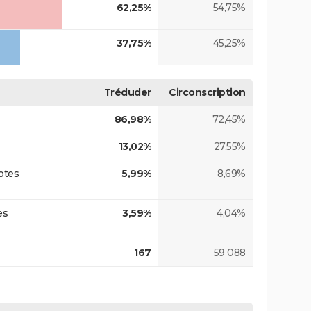
62,25%
54,75%
37,75%
45,25%
Tréduder
Circonscription
86,98%
72,45%
13,02%
27,55%
otes
5,99%
8,69%
es
3,59%
4,04%
167
59 088