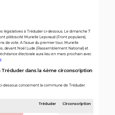
es législatives à Tréduder ci-dessous. Le dimanche 7
 ont plébiscité Murielle Lepvraud (Front populaire),
ins de vote. A l'issue du premier tour, Murielle
tes, devant Noël Lude (Rassemblement National) et
 échéance électorale aura lieu en mars prochain avec
r
.
 à Tréduder dans la 4ème circonscription
és ci-dessous concernent la commune de Tréduder.
Tréduder
Circonscription