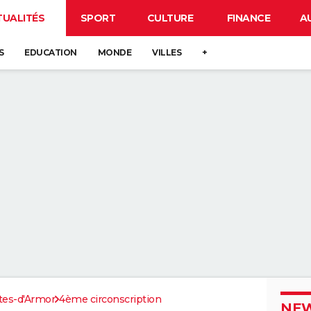
TUALITÉS
SPORT
CULTURE
FINANCE
A
S
EDUCATION
MONDE
VILLES
+
tes-d'Armor
4ème circonscription
NEW