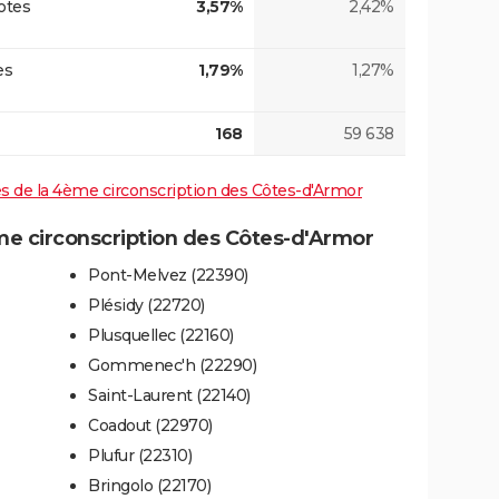
otes
3,57%
2,42%
es
1,79%
1,27%
168
59 638
ves de la 4ème circonscription des Côtes-d'Armor
e circonscription des Côtes-d'Armor
Pont-Melvez (22390)
Plésidy (22720)
Plusquellec (22160)
Gommenec'h (22290)
Saint-Laurent (22140)
Coadout (22970)
Plufur (22310)
Bringolo (22170)