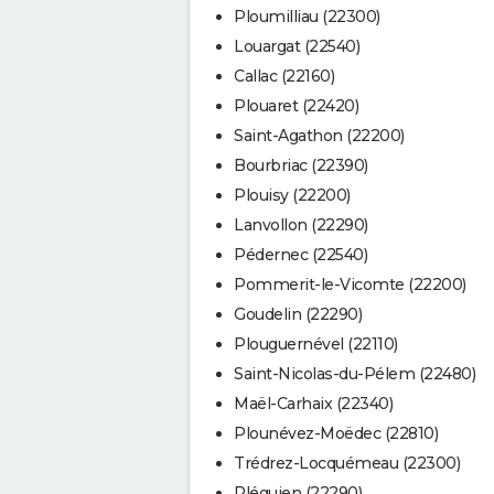
Ploumilliau (22300)
Louargat (22540)
Callac (22160)
Plouaret (22420)
Saint-Agathon (22200)
Bourbriac (22390)
Plouisy (22200)
Lanvollon (22290)
Pédernec (22540)
Pommerit-le-Vicomte (22200)
Goudelin (22290)
Plouguernével (22110)
Saint-Nicolas-du-Pélem (22480)
Maël-Carhaix (22340)
Plounévez-Moëdec (22810)
Trédrez-Locquémeau (22300)
Pléguien (22290)