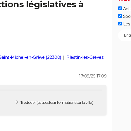
tions législatives à
Actu
Spo
Les 
Saint-Michel-en-Grève (22300)
Plestin-les-Grèves
17/09/25 17:09
Tréduder
(toutes les informations sur la ville)