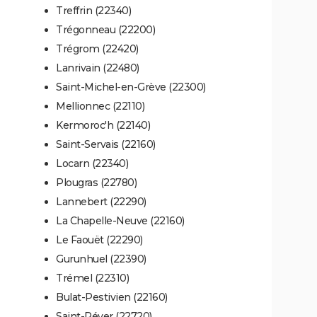
Treffrin (22340)
Trégonneau (22200)
Trégrom (22420)
Lanrivain (22480)
Saint-Michel-en-Grève (22300)
Mellionnec (22110)
Kermoroc'h (22140)
Saint-Servais (22160)
Locarn (22340)
Plougras (22780)
Lannebert (22290)
La Chapelle-Neuve (22160)
Le Faouët (22290)
Gurunhuel (22390)
Trémel (22310)
Bulat-Pestivien (22160)
Saint-Péver (22720)