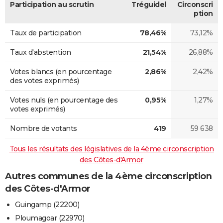
Participation au scrutin
Tréguidel
Circonscri
ption
Taux de participation
78,46%
73,12%
Taux d'abstention
21,54%
26,88%
Votes blancs (en pourcentage
2,86%
2,42%
des votes exprimés)
Votes nuls (en pourcentage des
0,95%
1,27%
votes exprimés)
Nombre de votants
419
59 638
Tous les résultats des législatives de la 4ème circonscription
des Côtes-d'Armor
Autres communes de la 4ème circonscription
des Côtes-d'Armor
Guingamp (22200)
Ploumagoar (22970)