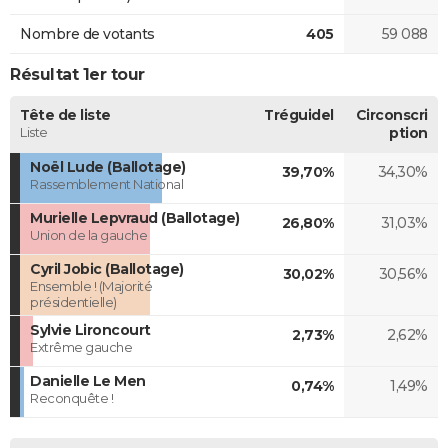
Nombre de votants
405
59 088
Résultat 1er tour
Tête de liste
Tréguidel
Circonscri
Liste
ption
Noël Lude (Ballotage)
39,70%
34,30%
Rassemblement National
Murielle Lepvraud (Ballotage)
26,80%
31,03%
Union de la gauche
Cyril Jobic (Ballotage)
30,02%
30,56%
Ensemble ! (Majorité
présidentielle)
Sylvie Lironcourt
2,73%
2,62%
Extrême gauche
Danielle Le Men
0,74%
1,49%
Reconquête !