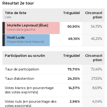
Résultat 2e tour
Tête de liste
Tréguidel
Circonscri
Liste
ption
Murielle Lepvraud (Élue)
50,90%
54,75%
Union de la gauche
Noël Lude
49,10%
45,25%
Rassemblement National
Participation au scrutin
Tréguidel
Circonscri
ption
Taux de participation
75,70%
72,45%
Taux d'abstention
24,30%
27,55%
Votes blancs (en pourcentage
14,57%
8,69%
des votes exprimés)
Votes nuls (en pourcentage des
2,96%
4,04%
votes exprimés)