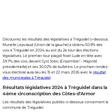
City break
Voyage de noces
Climat
Destinations
Voyage nature
Forum
+
PHOTO
GUIDES D'ACHAT
BONS PLANS
CARTE DE VOEUX
Découvrez les résultats des législatives à Tréguidel ci-dessous.
Murielle Lepvraud (Union de la gauche) a obtenu 50.9% des
Carte Bonne année
Carte Pâques
Carte de Noël
Carte Saint-Valentin
Carte d'anniversaire
DICTIONNAIRE
voix à Tréguidel en 2024, au soir du 2e tour des élections
législatives. Le premier tour plaçait Noël Lude en tête avec
Biographies
Expressions
Dictionnaire
Citations
Proverbes
PROGRAMME TV
39.7% des voix, devant Cyril Jobic (Ensemble ! - Majorité
présidentielle) et ses 30.02% de bulletins. Le prochain rendez-
COPAINS D'AVANT
vous électoral aura lieu les 15 et 22 mars 2026 avec le
résultat
Se connecter
Collèges
Universités
Service militaire
S'inscrire
Lycées
Primaires
Entreprises
Avis de recherche
AVIS DE DÉCÈS
des municipales à Tréguidel
.
Résultats législatives 2024 à Tréguidel dans la
FORUM
4ème circonscription des Côtes-d'Armor
Lifestyle
Sport
Television
Cinema
Bricolage
Culture
Auto
Voyage
Les résultats des législatives publiés ci-dessous concernent la
commune de Tréguidel.