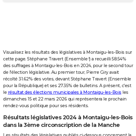
City break
Voyage de noces
Climat
Destinations
Voyage nature
Forum
+
PHOTO
GUIDES D'ACHAT
BONS PLANS
CARTE DE VOEUX
Visualisez les résultats des législatives à Montaigu-les-Bois sur
Carte Bonne année
Carte Pâques
Carte de Noël
Carte Saint-Valentin
Carte d'anniversaire
DICTIONNAIRE
cette page. Stéphane Travert (Ensemble !) a recueilli 58.54%
des suffrages à Montaigu-les-Bois en 2024, pour le second tour
Biographies
Expressions
Dictionnaire
Citations
Proverbes
PROGRAMME TV
de l'élection législative. Au premier tour, Pierre Giry avait
récolté 31.62% des votes, devant Stéphane Travert (Ensemble
COPAINS D'AVANT
pour la République) et ses 27.35% de bulletins. A présent, c'est
le
résultat des élections municipales à Montaigu-les-Bois
les
Se connecter
Collèges
Universités
Service militaire
S'inscrire
Lycées
Primaires
Entreprises
Avis de recherche
AVIS DE DÉCÈS
dimanches 15 et 22 mars 2026 qui représentera le prochain
rendez-vous politique pour ses résidents.
FORUM
Lifestyle
Sport
Television
Cinema
Bricolage
Culture
Auto
Voyage
Résultats législatives 2024 à Montaigu-les-Bois
dans la 3ème circonscription de la Manche
Les résultats des législatives publiés ci-dessous concernent la