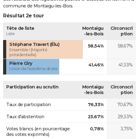
commune de Montaigu-les-Bois.
Résultat 2e tour
Tête de liste
Montaigu
Circonscri
Liste
-les-Bois
ption
Stéphane Travert (Élu)
58,54%
58,67%
Ensemble ! (Majorité
présidentielle)
Pierre Giry
41,46%
41,33%
Union de l'extrême droite
Participation au scrutin
Montaigu
Circonscri
-les-Bois
ption
Taux de participation
76,33%
70,67%
Taux d'abstention
23,67%
29,33%
Votes blancs (en pourcentage
0,78%
3,75%
des votes exprimés)