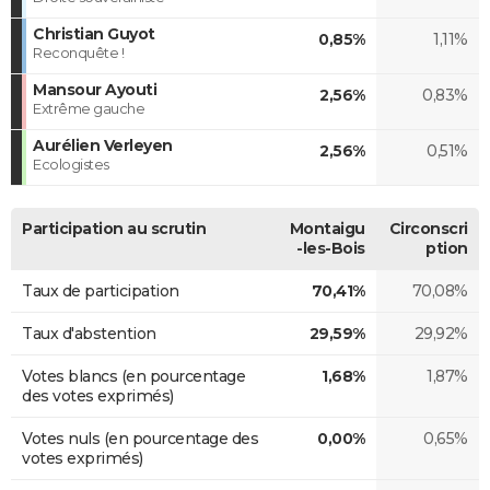
Christian Guyot
0,85%
1,11%
Reconquête !
Mansour Ayouti
2,56%
0,83%
Extrême gauche
Aurélien Verleyen
2,56%
0,51%
Ecologistes
Participation au scrutin
Montaigu
Circonscri
-les-Bois
ption
Taux de participation
70,41%
70,08%
Taux d'abstention
29,59%
29,92%
Votes blancs (en pourcentage
1,68%
1,87%
des votes exprimés)
Votes nuls (en pourcentage des
0,00%
0,65%
votes exprimés)