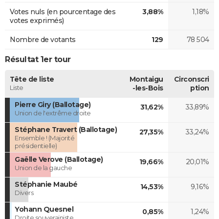
Votes nuls (en pourcentage des
3,88%
1,18%
votes exprimés)
Nombre de votants
129
78 504
Résultat 1er tour
Tête de liste
Montaigu
Circonscri
Liste
-les-Bois
ption
Pierre Giry (Ballotage)
31,62%
33,89%
Union de l'extrême droite
Stéphane Travert (Ballotage)
27,35%
33,24%
Ensemble ! (Majorité
présidentielle)
Gaëlle Verove (Ballotage)
19,66%
20,01%
Union de la gauche
Stéphanie Maubé
14,53%
9,16%
Divers
Yohann Quesnel
0,85%
1,24%
Droite souverainiste