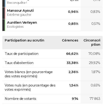
Reconquête !
Mansour Ayouti
0,96%
0,83%
Extrême gauche
Aurélien Verleyen
0,85%
0,51%
Ecologistes
Participation au scrutin
Cérences
Circonscri
ption
Taux de participation
66,62%
70,08%
Taux d'abstention
33,38%
29,92%
Votes blancs (en pourcentage
2,36%
1,87%
des votes exprimés)
Votes nuls (en pourcentage des
1,54%
0,65%
votes exprimés)
Nombre de votants
974
77 863