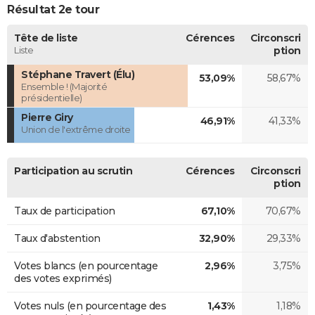
Résultat 2e tour
Tête de liste
Cérences
Circonscri
Liste
ption
Stéphane Travert (Élu)
53,09%
58,67%
Ensemble ! (Majorité
présidentielle)
Pierre Giry
46,91%
41,33%
Union de l'extrême droite
Participation au scrutin
Cérences
Circonscri
ption
Taux de participation
67,10%
70,67%
Taux d'abstention
32,90%
29,33%
Votes blancs (en pourcentage
2,96%
3,75%
des votes exprimés)
Votes nuls (en pourcentage des
1,43%
1,18%