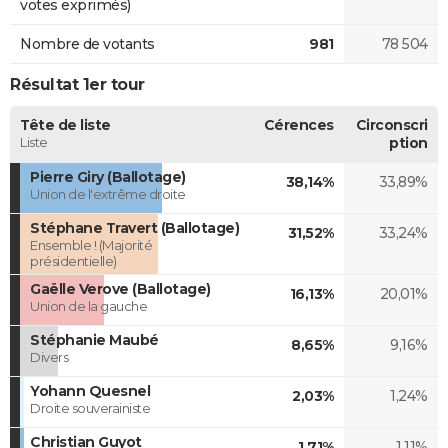
votes exprimés)
Nombre de votants
981
78 504
Résultat 1er tour
Tête de liste
Cérences
Circonscri
Liste
ption
Pierre Giry (Ballotage)
38,14%
33,89%
Union de l'extrême droite
Stéphane Travert (Ballotage)
31,52%
33,24%
Ensemble ! (Majorité
présidentielle)
Gaëlle Verove (Ballotage)
16,13%
20,01%
Union de la gauche
Stéphanie Maubé
8,65%
9,16%
Divers
Yohann Quesnel
2,03%
1,24%
Droite souverainiste
Christian Guyot
1,71%
1,11%