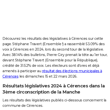
City break
Voyage de noces
Climat
Destinations
Voyage nature
Forum
+
PHOTO
GUIDES D'ACHAT
BONS PLANS
CARTE DE VOEUX
Découvrez les résultats des législatives à Cérences sur cette
page. Stéphane Travert (Ensemble !) a rassemblé 53.09% des
Carte Bonne année
Carte Pâques
Carte de Noël
Carte Saint-Valentin
Carte d'anniversaire
DICTIONNAIRE
voix à Cérences en 2024, lors du second tour de la législative.
Avec 38.14% des bulletins, Pierre Giry prenait la tête au 1er tour,
Biographies
Expressions
Dictionnaire
Citations
Proverbes
PROGRAMME TV
devant Stéphane Travert (Ensemble pour la République),
crédité de 31.52% de voix. Les électeurs sont d'ores et déjà
COPAINS D'AVANT
amenés à participer au
résultat des élections municipales à
Se connecter
Collèges
Universités
Service militaire
S'inscrire
Lycées
Primaires
Entreprises
Avis de recherche
AVIS DE DÉCÈS
Cérences
les dimanches 15 et 22 mars 2026.
Résultats législatives 2024 à Cérences dans la
FORUM
3ème circonscription de la Manche
Lifestyle
Sport
Television
Cinema
Bricolage
Culture
Auto
Voyage
Les résultats des législatives publiés ci-dessous concernent la
commune de Cérences.