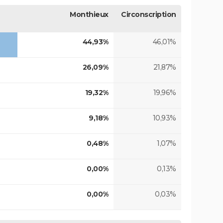
Monthieux
Circonscription
44,93%
46,01%
26,09%
21,87%
19,32%
19,96%
9,18%
10,93%
0,48%
1,07%
0,00%
0,13%
0,00%
0,03%