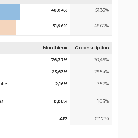
48,04%
51,35%
51,96%
48,65%
Monthieux
Circonscription
76,37%
70,46%
23,63%
29,54%
otes
2,16%
3,57%
es
0,00%
1,03%
417
67 739