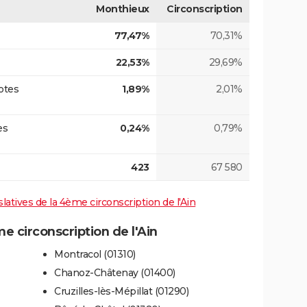
Monthieux
Circonscription
77,47%
70,31%
22,53%
29,69%
otes
1,89%
2,01%
es
0,24%
0,79%
423
67 580
slatives de la 4ème circonscription de l'Ain
 circonscription de l'Ain
Montracol (01310)
Chanoz-Châtenay (01400)
Cruzilles-lès-Mépillat (01290)