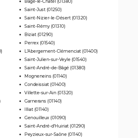
Bâgé-le-Châtel (01380)
Saint-Just (01250)
Saint-Nizier-le-Désert (01320)
Saint-Rémy (01310)
Biziat (01290)
Perrex (01540)
)
L'Abergement-Clémenciat (01400)
Saint-Julien-sur-Veyle (01540)
Saint-André-de-Bâgé (01380)
Mogneneins (01140)
Condeissiat (01400)
Villette-sur-Ain (01320)
)
Garnerans (01140)
Illiat (01140)
Genouilleux (01090)
Saint-André-d'Huiriat (01290)
Peyzieux-sur-Saône (01140)