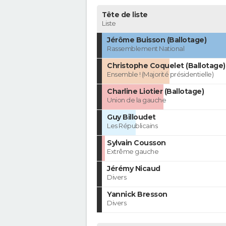
Tête de liste
Liste
Jérôme Buisson (Ballotage)
Rassemblement National
Christophe Coquelet (Ballotage)
Ensemble ! (Majorité présidentielle)
Charline Liotier (Ballotage)
Union de la gauche
Guy Billoudet
Les Républicains
Sylvain Cousson
Extrême gauche
Jérémy Nicaud
Divers
Yannick Bresson
Divers