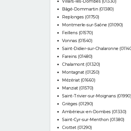
Villars-les-Dombes (01330)
Bâgé-Dommartin (01380)
Replonges (01750)
Montmerle-sur-Saône (01090)
Feillens (01570)
Vonnas (01540)
Saint-Didier-sur-Chalaronne (01140
Fareins (01480)
Chalamont (01320)
Montagnat (01250)
Mézériat (01660)
Manziat (01570)
Saint-Trivier-sur-Moignans (01990
Grièges (01290)
Ambérieux-en-Dombes (01330)
Saint-Cyr-sur-Menthon (01380)
Crottet (01290)