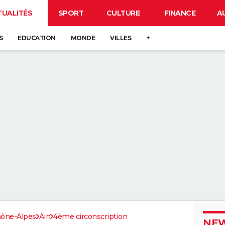
TUALITÉS
SPORT
CULTURE
FINANCE
A
S
EDUCATION
MONDE
VILLES
+
ône-Alpes
Ain
4ème circonscription
NEW