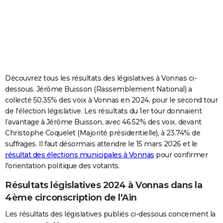
City break
Voyage de noces
Climat
Destinations
Voyage nature
Forum
+
PHOTO
GUIDES D'ACHAT
BONS PLANS
CARTE DE VOEUX
Découvrez tous les résultats des législatives à Vonnas ci-
dessous. Jérôme Buisson (Rassemblement National) a
Carte Bonne année
Carte Pâques
Carte de Noël
Carte Saint-Valentin
Carte d'anniversaire
DICTIONNAIRE
collecté 50.35% des voix à Vonnas en 2024, pour le second tour
de l'élection législative. Les résultats du 1er tour donnaient
Biographies
Expressions
Dictionnaire
Citations
Proverbes
PROGRAMME TV
l’avantage à Jérôme Buisson, avec 46.52% des voix, devant
Christophe Coquelet (Majorité présidentielle), à 23.74% de
COPAINS D'AVANT
suffrages. Il faut désormais attendre le 15 mars 2026 et le
Se connecter
Collèges
Universités
Service militaire
S'inscrire
Lycées
Primaires
Entreprises
Avis de recherche
AVIS DE DÉCÈS
résultat des élections municipales à Vonnas
pour confirmer
l'orientation politique des votants.
FORUM
Résultats législatives 2024 à Vonnas dans la
Lifestyle
Sport
Television
Cinema
Bricolage
Culture
Auto
Voyage
4ème circonscription de l'Ain
Les résultats des législatives publiés ci-dessous concernent la