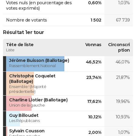
Votes nuls (en pourcentage des
0,60%
1,03%
votes exprimés)
Nombre de votants
1 502
67 739
Résultat 1er tour
Tête de liste
Vonnas
Circonscri
Liste
ption
Jérôme Buisson (Ballotage)
46,52%
46,01%
Rassemblement National
Christophe Coquelet
23,74%
21,87%
(Ballotage)
Ensemble ! (Majorité
présidentielle)
Charline Liotier (Ballotage)
17,62%
19,96%
Union de la gauche
Guy Billoudet
10,12%
10,93%
Les Républicains
Sylvain Cousson
2,00%
1,07%
Extrême gauche