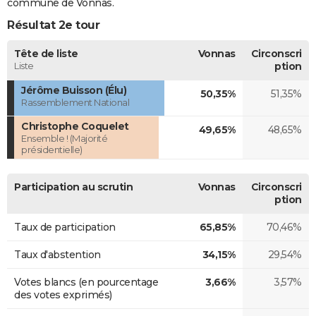
commune de Vonnas.
Résultat 2e tour
Tête de liste
Vonnas
Circonscri
Liste
ption
Jérôme Buisson (Élu)
50,35%
51,35%
Rassemblement National
Christophe Coquelet
49,65%
48,65%
Ensemble ! (Majorité
présidentielle)
Participation au scrutin
Vonnas
Circonscri
ption
Taux de participation
65,85%
70,46%
Taux d'abstention
34,15%
29,54%
Votes blancs (en pourcentage
3,66%
3,57%
des votes exprimés)