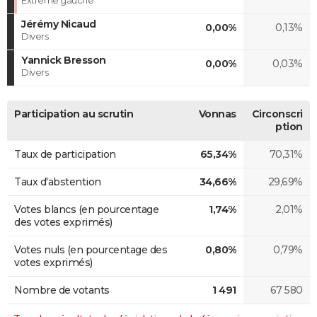
Jérémy Nicaud
0,00%
0,13%
Divers
Yannick Bresson
0,00%
0,03%
Divers
Participation au scrutin
Vonnas
Circonscri
ption
Taux de participation
65,34%
70,31%
Taux d'abstention
34,66%
29,69%
Votes blancs (en pourcentage
1,74%
2,01%
des votes exprimés)
Votes nuls (en pourcentage des
0,80%
0,79%
votes exprimés)
Nombre de votants
1 491
67 580