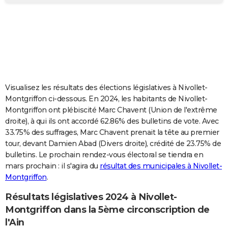
City break
Voyage de noces
Climat
Destinations
Voyage nature
Forum
+
PHOTO
GUIDES D'ACHAT
BONS PLANS
CARTE DE VOEUX
Visualisez les résultats des élections législatives à Nivollet-
Carte Bonne année
Carte Pâques
Carte de Noël
Carte Saint-Valentin
Carte d'anniversaire
DICTIONNAIRE
Montgriffon ci-dessous. En 2024, les habitants de Nivollet-
Montgriffon ont plébiscité Marc Chavent (Union de l'extrême
Biographies
Expressions
Dictionnaire
Citations
Proverbes
PROGRAMME TV
droite), à qui ils ont accordé 62.86% des bulletins de vote. Avec
33.75% des suffrages, Marc Chavent prenait la tête au premier
COPAINS D'AVANT
tour, devant Damien Abad (Divers droite), crédité de 23.75% de
bulletins. Le prochain rendez-vous électoral se tiendra en
Se connecter
Collèges
Universités
Service militaire
S'inscrire
Lycées
Primaires
Entreprises
Avis de recherche
AVIS DE DÉCÈS
mars prochain : il s'agira du
résultat des municipales à Nivollet-
Montgriffon
.
FORUM
Lifestyle
Sport
Television
Cinema
Bricolage
Culture
Auto
Voyage
Résultats législatives 2024 à Nivollet-
Montgriffon dans la 5ème circonscription de
l'Ain