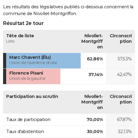
Les résultats des législatives publiés ci-dessous concernent la
commune de Nivollet-Montgriffon.
Résultat 2e tour
Tête de liste
Nivollet-
Circonscri
Liste
Montgriff
ption
on
Marc Chavent (Élu)
62,86%
57,53%
Union de l'extrême droite
Florence Pisani
37,14%
42,47%
Union de la gauche
Participation au scrutin
Nivollet-
Circonscri
Montgriff
ption
on
Taux de participation
70,00%
67,87%
Taux d'abstention
30,00%
32,13%