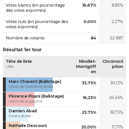
Votes blancs (en pourcentage
16,67%
8,85%
des votes exprimés)
Votes nuls (en pourcentage des
0,00%
2,27%
votes exprimés)
Nombre de votants
84
52 887
Résultat 1er tour
Tête de liste
Nivollet-
Circonscri
Liste
Montgriff
ption
on
Marc Chavent (Ballotage)
33,75%
39,12%
Union de l'extrême droite
Florence Pisani (Ballotage)
16,25%
24,34%
Union de la gauche
Damien Abad
23,75%
18,73%
Divers droite
Nathalie Descours
20,00%
11,71%