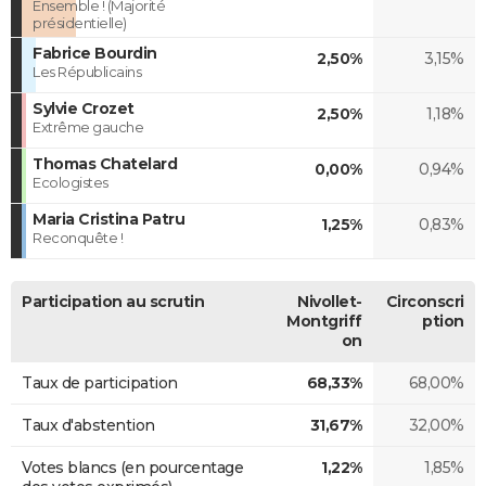
Ensemble ! (Majorité
présidentielle)
Fabrice Bourdin
2,50%
3,15%
Les Républicains
Sylvie Crozet
2,50%
1,18%
Extrême gauche
Thomas Chatelard
0,00%
0,94%
Ecologistes
Maria Cristina Patru
1,25%
0,83%
Reconquête !
Participation au scrutin
Nivollet-
Circonscri
Montgriff
ption
on
Taux de participation
68,33%
68,00%
Taux d'abstention
31,67%
32,00%
Votes blancs (en pourcentage
1,22%
1,85%