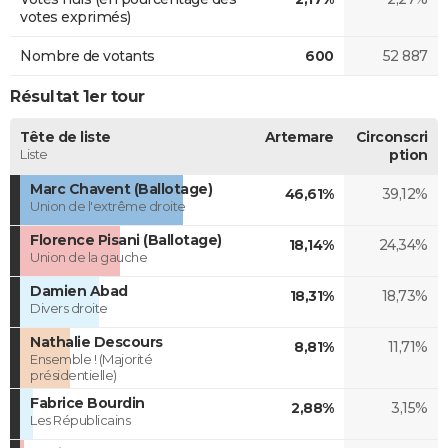
votes exprimés)
Nombre de votants
600
52 887
Résultat 1er tour
Tête de liste
Artemare
Circonscri
Liste
ption
Marc Chavent (Ballotage)
46,61%
39,12%
Union de l'extrême droite
Florence Pisani (Ballotage)
18,14%
24,34%
Union de la gauche
Damien Abad
18,31%
18,73%
Divers droite
Nathalie Descours
8,81%
11,71%
Ensemble ! (Majorité
présidentielle)
Fabrice Bourdin
2,88%
3,15%
Les Républicains