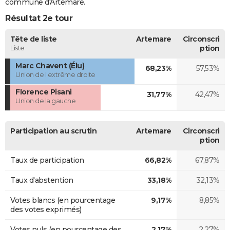
commune d'Artemare.
Résultat 2e tour
Tête de liste
Artemare
Circonscri
Liste
ption
Marc Chavent (Élu)
68,23%
57,53%
Union de l'extrême droite
Florence Pisani
31,77%
42,47%
Union de la gauche
Participation au scrutin
Artemare
Circonscri
ption
Taux de participation
66,82%
67,87%
Taux d'abstention
33,18%
32,13%
Votes blancs (en pourcentage
9,17%
8,85%
des votes exprimés)
Votes nuls (en pourcentage des
2,17%
2,27%