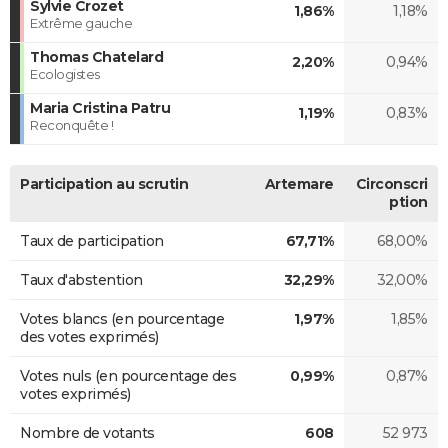
Sylvie Crozet
1,86%
1,18%
Extrême gauche
Thomas Chatelard
2,20%
0,94%
Ecologistes
Maria Cristina Patru
1,19%
0,83%
Reconquête !
Participation au scrutin
Artemare
Circonscri
ption
Taux de participation
67,71%
68,00%
Taux d'abstention
32,29%
32,00%
Votes blancs (en pourcentage
1,97%
1,85%
des votes exprimés)
Votes nuls (en pourcentage des
0,99%
0,87%
votes exprimés)
Nombre de votants
608
52 973