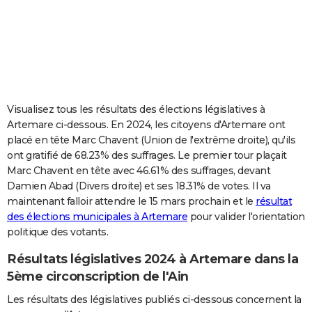
City break
Voyage de noces
Climat
Destinations
Voyage nature
Forum
+
PHOTO
GUIDES D'ACHAT
BONS PLANS
CARTE DE VOEUX
Visualisez tous les résultats des élections législatives à
Artemare ci-dessous. En 2024, les citoyens d'Artemare ont
Carte Bonne année
Carte Pâques
Carte de Noël
Carte Saint-Valentin
Carte d'anniversaire
DICTIONNAIRE
placé en tête Marc Chavent (Union de l'extrême droite), qu'ils
ont gratifié de 68.23% des suffrages. Le premier tour plaçait
Biographies
Expressions
Dictionnaire
Citations
Proverbes
PROGRAMME TV
Marc Chavent en tête avec 46.61% des suffrages, devant
Damien Abad (Divers droite) et ses 18.31% de votes. Il va
COPAINS D'AVANT
maintenant falloir attendre le 15 mars prochain et le
résultat
Se connecter
Collèges
Universités
Service militaire
S'inscrire
Lycées
Primaires
Entreprises
Avis de recherche
AVIS DE DÉCÈS
des élections municipales à Artemare
pour valider l'orientation
politique des votants.
FORUM
Résultats législatives 2024 à Artemare dans la
Lifestyle
Sport
Television
Cinema
Bricolage
Culture
Auto
Voyage
5ème circonscription de l'Ain
Les résultats des législatives publiés ci-dessous concernent la