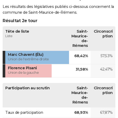
Les résultats des législatives publiés ci-dessous concernent la
commune de Saint-Maurice-de-Rémens.
Résultat 2e tour
Tête de liste
Saint-
Circonscri
Liste
Maurice-
ption
de-
Rémens
Marc Chavent (Élu)
68,42%
57,53%
Union de l'extrême droite
Florence Pisani
31,58%
42,47%
Union de la gauche
Participation au scrutin
Saint-
Circonscri
Maurice-
ption
de-
Rémens
Taux de participation
68,93%
67,87%