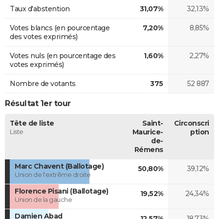
Taux d'abstention
31,07%
32,13%
Votes blancs (en pourcentage
7,20%
8,85%
des votes exprimés)
Votes nuls (en pourcentage des
1,60%
2,27%
votes exprimés)
Nombre de votants
375
52 887
Résultat 1er tour
Tête de liste
Saint-
Circonscri
Liste
Maurice-
ption
de-
Rémens
Marc Chavent (Ballotage)
50,80%
39,12%
Union de l'extrême droite
Florence Pisani (Ballotage)
19,52%
24,34%
Union de la gauche
Damien Abad
12,57%
18,73%