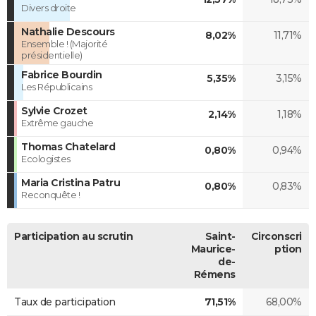
Divers droite
Nathalie Descours
8,02%
11,71%
Ensemble ! (Majorité
présidentielle)
Fabrice Bourdin
5,35%
3,15%
Les Républicains
Sylvie Crozet
2,14%
1,18%
Extrême gauche
Thomas Chatelard
0,80%
0,94%
Ecologistes
Maria Cristina Patru
0,80%
0,83%
Reconquête !
Participation au scrutin
Saint-
Circonscri
Maurice-
ption
de-
Rémens
Taux de participation
71,51%
68,00%