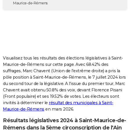
Maurice-de-Rémens
City break
Voyage de noces
Climat
Destinations
Voyage nature
Forum
+
PHOTO
GUIDES D'ACHAT
BONS PLANS
CARTE DE VOEUX
Carte Bonne année
Carte Pâques
Carte de Noël
Carte Saint-Valentin
Carte d'anniversaire
DICTIONNAIRE
Visualisez tous les résultats des élections législatives à Saint-
Maurice-de-Rémens sur cette page. Avec 68.42% des
Biographies
Expressions
Dictionnaire
Citations
Proverbes
PROGRAMME TV
suffrages, Marc Chavent (Union de l'extrême droite) a pris la
pôle position à Saint-Maurice-de-Rémens, le 7 juillet 2024 lors
COPAINS D'AVANT
du second tour de la législative. A l'issue du premier tour, Marc
Se connecter
Collèges
Universités
Service militaire
S'inscrire
Lycées
Primaires
Entreprises
Avis de recherche
AVIS DE DÉCÈS
Chavent avait obtenu 50.8% des voix, devant Florence Pisani
(Front populaire) et ses 19.52% de votes. Les électeurs sont
FORUM
invités à déterminer le
résultat des municipales à Saint-
Maurice-de-Rémens
en mars 2026.
Lifestyle
Sport
Television
Cinema
Bricolage
Culture
Auto
Voyage
Résultats législatives 2024 à Saint-Maurice-de-
Rémens dans la 5ème circonscription de l'Ain