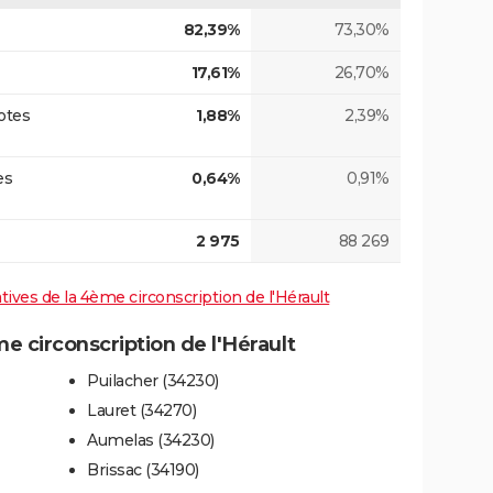
82,39%
73,30%
17,61%
26,70%
otes
1,88%
2,39%
es
0,64%
0,91%
2 975
88 269
atives de la 4ème circonscription de l'Hérault
 circonscription de l'Hérault
Puilacher (34230)
Lauret (34270)
Aumelas (34230)
Brissac (34190)