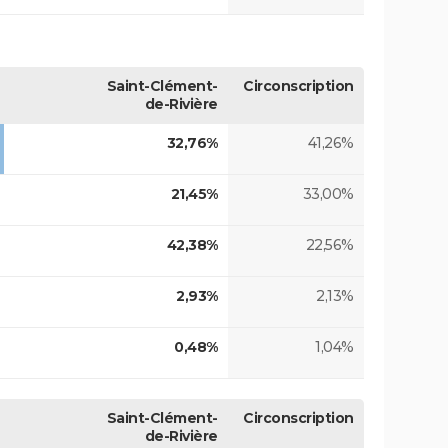
Saint-Clément-
Circonscription
de-Rivière
32,76%
41,26%
21,45%
33,00%
42,38%
22,56%
2,93%
2,13%
0,48%
1,04%
Saint-Clément-
Circonscription
de-Rivière