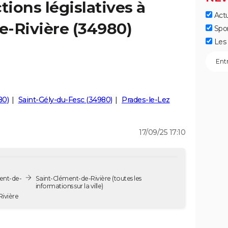
tions législatives à
Actu
e-Rivière (34980)
Spo
Les 
80)
Saint-Gély-du-Fesc (34980)
Prades-le-Lez
17/09/25 17:10
ment-de-
Saint-Clément-de-Rivière
(toutes les
informations sur la ville)
de-Rivière