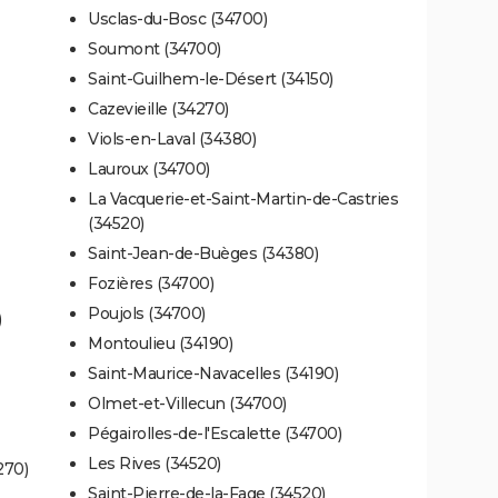
Usclas-du-Bosc (34700)
Soumont (34700)
Saint-Guilhem-le-Désert (34150)
Cazevieille (34270)
Viols-en-Laval (34380)
Lauroux (34700)
La Vacquerie-et-Saint-Martin-de-Castries
(34520)
Saint-Jean-de-Buèges (34380)
Fozières (34700)
Poujols (34700)
)
Montoulieu (34190)
Saint-Maurice-Navacelles (34190)
Olmet-et-Villecun (34700)
Pégairolles-de-l'Escalette (34700)
Les Rives (34520)
270)
Saint-Pierre-de-la-Fage (34520)