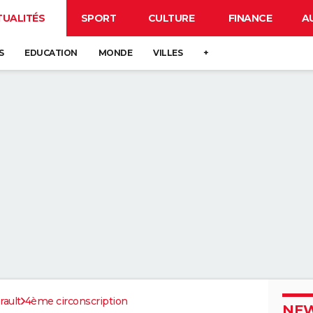
TUALITÉS
SPORT
CULTURE
FINANCE
A
S
EDUCATION
MONDE
VILLES
+
rault
4ème circonscription
NEW