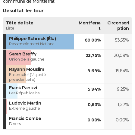
commune de Montferrat.
Résultat 1er tour
Tête de liste
Montferra
Circonscri
Liste
t
ption
Philippe Schreck (Élu)
60,00%
53,55%
Rassemblement National
Sarah Breffy
23,75%
20,09%
Union de la gauche
Rayann Mouslim
9,69%
15,84%
Ensemble ! (Majorité
présidentielle)
Frank Panizzi
5,94%
9,25%
Les Républicains
Ludovic Martin
0,63%
1,27%
Extrême gauche
Francis Combe
0,00%
0,00%
Divers