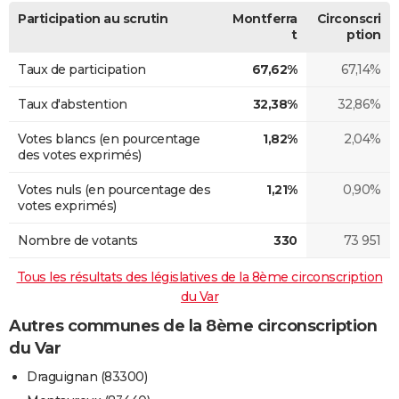
Participation au scrutin
Montferra
Circonscri
t
ption
Taux de participation
67,62%
67,14%
Taux d'abstention
32,38%
32,86%
Votes blancs (en pourcentage
1,82%
2,04%
des votes exprimés)
Votes nuls (en pourcentage des
1,21%
0,90%
votes exprimés)
Nombre de votants
330
73 951
Tous les résultats des législatives de la 8ème circonscription
du Var
Autres communes de la 8ème circonscription
du Var
Draguignan (83300)