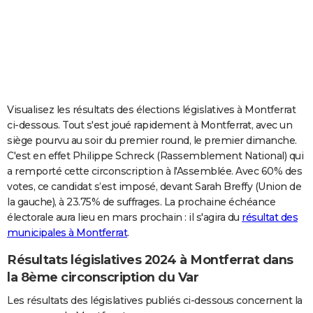
City break
Voyage de noces
Climat
Destinations
Voyage nature
Forum
+
PHOTO
GUIDES D'ACHAT
BONS PLANS
CARTE DE VOEUX
Visualisez les résultats des élections législatives à Montferrat
ci-dessous. Tout s'est joué rapidement à Montferrat, avec un
Carte Bonne année
Carte Pâques
Carte de Noël
Carte Saint-Valentin
Carte d'anniversaire
DICTIONNAIRE
siège pourvu au soir du premier round, le premier dimanche.
C'est en effet Philippe Schreck (Rassemblement National) qui
Biographies
Expressions
Dictionnaire
Citations
Proverbes
PROGRAMME TV
a remporté cette circonscription à l'Assemblée. Avec 60% des
votes, ce candidat s’est imposé, devant Sarah Breffy (Union de
COPAINS D'AVANT
la gauche), à 23.75% de suffrages. La prochaine échéance
Se connecter
Collèges
Universités
Service militaire
S'inscrire
Lycées
Primaires
Entreprises
Avis de recherche
AVIS DE DÉCÈS
électorale aura lieu en mars prochain : il s'agira du
résultat des
municipales à Montferrat
.
FORUM
Résultats législatives 2024 à Montferrat dans
Lifestyle
Sport
Television
Cinema
Bricolage
Culture
Auto
Voyage
la 8ème circonscription du Var
Les résultats des législatives publiés ci-dessous concernent la