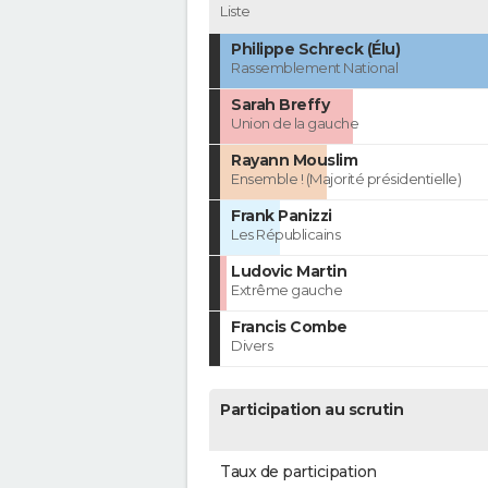
Liste
Philippe Schreck (Élu)
Rassemblement National
Sarah Breffy
Union de la gauche
Rayann Mouslim
Ensemble ! (Majorité présidentielle)
Frank Panizzi
Les Républicains
Ludovic Martin
Extrême gauche
Francis Combe
Divers
Participation au scrutin
Taux de participation