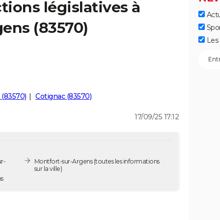
tions législatives à
Actu
gens (83570)
Spo
Les 
 (83570)
Cotignac (83570)
17/09/25 17:12
r-
Montfort-sur-Argens
(toutes les informations
sur la ville)
ns