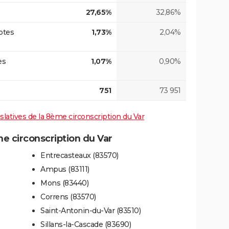
27,65%
32,86%
otes
1,73%
2,04%
es
1,07%
0,90%
751
73 951
islatives de la 8ème circonscription du Var
 circonscription du Var
Entrecasteaux (83570)
Ampus (83111)
Mons (83440)
Correns (83570)
Saint-Antonin-du-Var (83510)
Sillans-la-Cascade (83690)