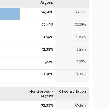
Argens
54,38%
53,55%
20,41%
20,09%
11,64%
15,84%
12,33%
9,25%
1,23%
1,27%
0,00%
0,00%
Montfort-sur-
Circonscription
Argens
72,35%
67,14%