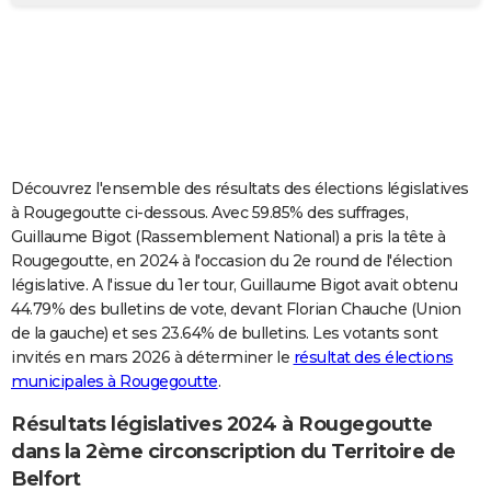
City break
Voyage de noces
Climat
Destinations
Voyage nature
Forum
+
PHOTO
GUIDES D'ACHAT
BONS PLANS
CARTE DE VOEUX
Découvrez l'ensemble des résultats des élections législatives
Carte Bonne année
Carte Pâques
Carte de Noël
Carte Saint-Valentin
Carte d'anniversaire
DICTIONNAIRE
à Rougegoutte ci-dessous. Avec 59.85% des suffrages,
Guillaume Bigot (Rassemblement National) a pris la tête à
Biographies
Expressions
Dictionnaire
Citations
Proverbes
PROGRAMME TV
Rougegoutte, en 2024 à l'occasion du 2e round de l'élection
législative. A l'issue du 1er tour, Guillaume Bigot avait obtenu
COPAINS D'AVANT
44.79% des bulletins de vote, devant Florian Chauche (Union
de la gauche) et ses 23.64% de bulletins. Les votants sont
Se connecter
Collèges
Universités
Service militaire
S'inscrire
Lycées
Primaires
Entreprises
Avis de recherche
AVIS DE DÉCÈS
invités en mars 2026 à déterminer le
résultat des élections
municipales à Rougegoutte
.
FORUM
Lifestyle
Sport
Television
Cinema
Bricolage
Culture
Auto
Voyage
Résultats législatives 2024 à Rougegoutte
dans la 2ème circonscription du Territoire de
Belfort