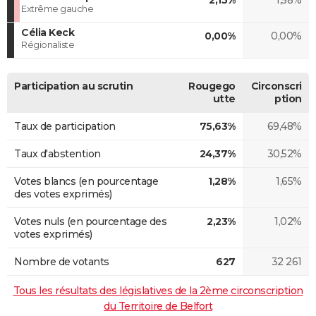
Extrême gauche
Célia Keck
0,00%
0,00%
Régionaliste
Participation au scrutin
Rougego
Circonscri
utte
ption
Taux de participation
75,63%
69,48%
Taux d'abstention
24,37%
30,52%
Votes blancs (en pourcentage
1,28%
1,65%
des votes exprimés)
Votes nuls (en pourcentage des
2,23%
1,02%
votes exprimés)
Nombre de votants
627
32 261
Tous les résultats des législatives de la 2ème circonscription
du Territoire de Belfort