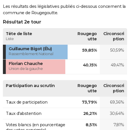
Les résultats des législatives publiés ci-dessous concernent la
commune de Rougegoutte.
Résultat 2e tour
Tête de liste
Rougego
Circonscri
Liste
utte
ption
Guillaume Bigot (Élu)
59,85%
50,59%
Rassemblement National
Florian Chauche
40,15%
49,41%
Union de la gauche
Participation au scrutin
Rougego
Circonscri
utte
ption
Taux de participation
73,79%
69,36%
Taux d'abstention
26,21%
30,64%
Votes blancs (en pourcentage
8,51%
7,81%
des votes exprimés)