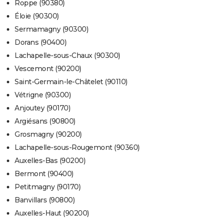
Roppe (90380)
Éloie (90300)
Sermamagny (90300)
Dorans (90400)
Lachapelle-sous-Chaux (90300)
Vescemont (90200)
Saint-Germain-le-Châtelet (90110)
Vétrigne (90300)
Anjoutey (90170)
Argiésans (90800)
Grosmagny (90200)
Lachapelle-sous-Rougemont (90360)
Auxelles-Bas (90200)
Bermont (90400)
Petitmagny (90170)
Banvillars (90800)
Auxelles-Haut (90200)