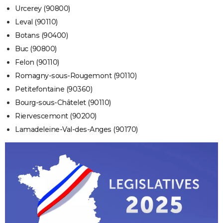
Urcerey (90800)
Leval (90110)
Botans (90400)
Buc (90800)
Felon (90110)
Romagny-sous-Rougemont (90110)
Petitefontaine (90360)
Bourg-sous-Châtelet (90110)
Riervescemont (90200)
Lamadeleine-Val-des-Anges (90170)