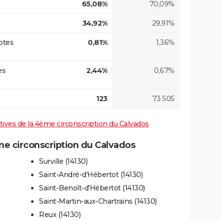
65,08%
70,09%
34,92%
29,91%
otes
0,81%
1,36%
es
2,44%
0,67%
123
73 505
latives de la 4ème circonscription du Calvados
 circonscription du Calvados
Surville (14130)
Saint-André-d'Hébertot (14130)
Saint-Benoît-d'Hébertot (14130)
Saint-Martin-aux-Chartrains (14130)
Reux (14130)