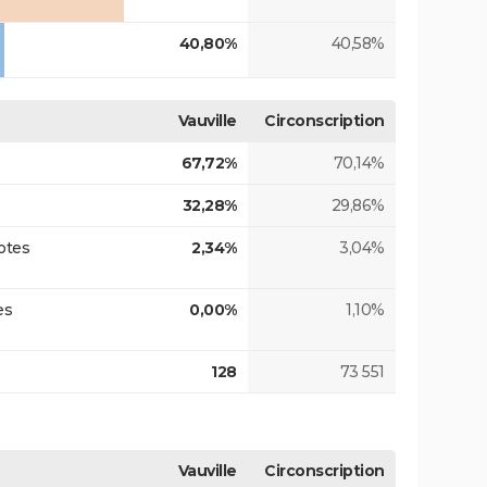
40,80%
40,58%
Vauville
Circonscription
67,72%
70,14%
32,28%
29,86%
otes
2,34%
3,04%
es
0,00%
1,10%
128
73 551
Vauville
Circonscription