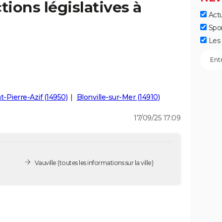
tions législatives à
Actu
Spo
Les 
t-Pierre-Azif (14950)
Blonville-sur-Mer (14910)
17/09/25 17:09
Vauville
(toutes les informations sur la ville)