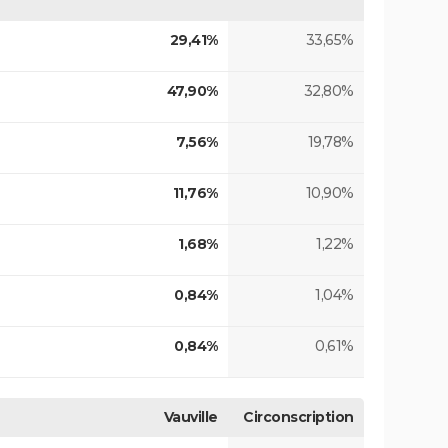
29,41%
33,65%
47,90%
32,80%
7,56%
19,78%
11,76%
10,90%
1,68%
1,22%
0,84%
1,04%
0,84%
0,61%
Vauville
Circonscription