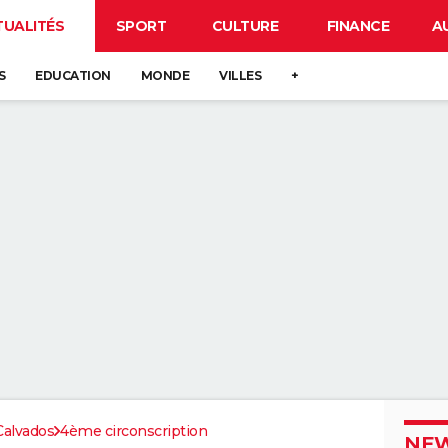
TUALITÉS
SPORT
CULTURE
FINANCE
A
S
EDUCATION
MONDE
VILLES
+
Calvados
4ème circonscription
NEW