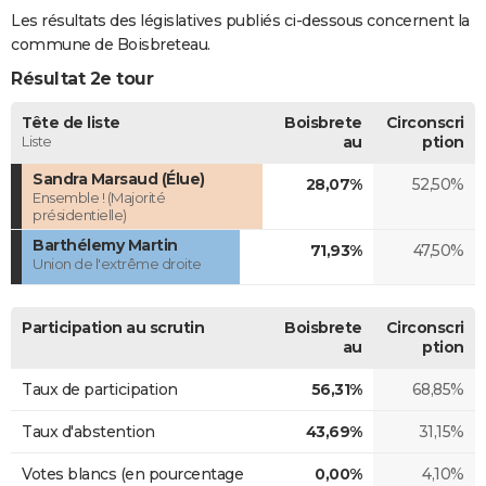
Les résultats des législatives publiés ci-dessous concernent la
commune de Boisbreteau.
Résultat 2e tour
Tête de liste
Boisbrete
Circonscri
Liste
au
ption
Sandra Marsaud (Élue)
28,07%
52,50%
Ensemble ! (Majorité
présidentielle)
Barthélemy Martin
71,93%
47,50%
Union de l'extrême droite
Participation au scrutin
Boisbrete
Circonscri
au
ption
Taux de participation
56,31%
68,85%
Taux d'abstention
43,69%
31,15%
Votes blancs (en pourcentage
0,00%
4,10%