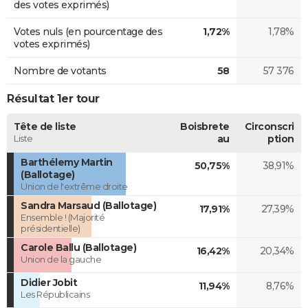
des votes exprimés)
Votes nuls (en pourcentage des
1,72%
1,78%
votes exprimés)
Nombre de votants
58
57 376
Résultat 1er tour
Tête de liste
Boisbrete
Circonscri
Liste
au
ption
Barthélemy Martin
50,75%
38,91%
(Ballotage)
Union de l'extrême droite
Sandra Marsaud (Ballotage)
17,91%
27,39%
Ensemble ! (Majorité
présidentielle)
Carole Ballu (Ballotage)
16,42%
20,34%
Union de la gauche
Didier Jobit
11,94%
8,76%
Les Républicains