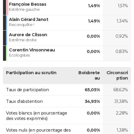
Françoise Bessas
1,49%
1,51%
Extrême gauche
Alain Gérard Janot
1,49%
1,34%
Reconquête !
Aurore de Clisson
0,00%
0,92%
Extrême droite
Corentin Vinsonneau
0,00%
0,83%
Ecologistes
Participation au scrutin
Boisbrete
Circonscri
au
ption
Taux de participation
65,05%
68,62%
Taux d'abstention
34,95%
31,38%
Votes blancs (en pourcentage
0,00%
2,28%
des votes exprimés)
Votes nuls (en pourcentage des
0,00%
1,38%