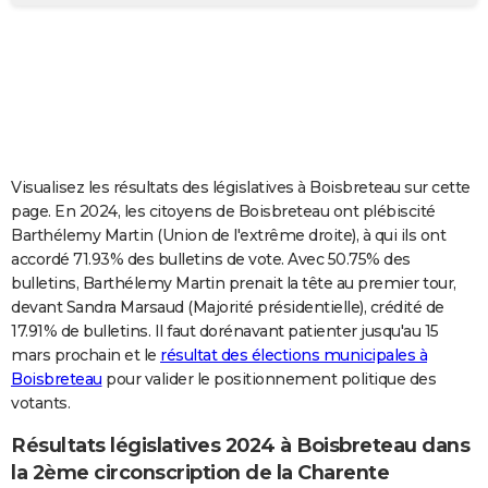
City break
Voyage de noces
Climat
Destinations
Voyage nature
Forum
+
PHOTO
GUIDES D'ACHAT
BONS PLANS
CARTE DE VOEUX
Visualisez les résultats des législatives à Boisbreteau sur cette
Carte Bonne année
Carte Pâques
Carte de Noël
Carte Saint-Valentin
Carte d'anniversaire
DICTIONNAIRE
page. En 2024, les citoyens de Boisbreteau ont plébiscité
Barthélemy Martin (Union de l'extrême droite), à qui ils ont
Biographies
Expressions
Dictionnaire
Citations
Proverbes
PROGRAMME TV
accordé 71.93% des bulletins de vote. Avec 50.75% des
bulletins, Barthélemy Martin prenait la tête au premier tour,
COPAINS D'AVANT
devant Sandra Marsaud (Majorité présidentielle), crédité de
17.91% de bulletins. Il faut dorénavant patienter jusqu'au 15
Se connecter
Collèges
Universités
Service militaire
S'inscrire
Lycées
Primaires
Entreprises
Avis de recherche
AVIS DE DÉCÈS
mars prochain et le
résultat des élections municipales à
Boisbreteau
pour valider le positionnement politique des
FORUM
votants.
Lifestyle
Sport
Television
Cinema
Bricolage
Culture
Auto
Voyage
Résultats législatives 2024 à Boisbreteau dans
la 2ème circonscription de la Charente