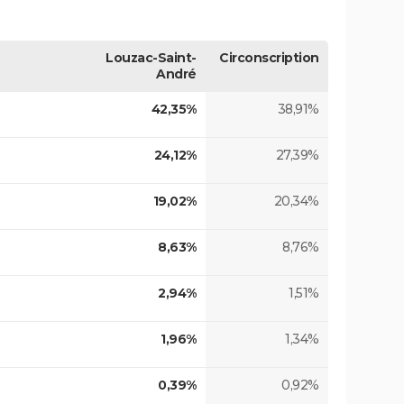
Louzac-Saint-
Circonscription
André
42,35%
38,91%
24,12%
27,39%
19,02%
20,34%
8,63%
8,76%
2,94%
1,51%
1,96%
1,34%
0,39%
0,92%