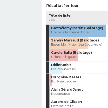
Résultat 1er tour
Tête de liste
Liste
Barthélemy Martin (Ballotage)
Union de l'extrême droite
Sandra Marsaud (Ballotage)
Ensemble ! (Majorité présidentielle)
Carole Ballu (Ballotage)
Union de la gauche
Didier Jobit
Les Républicains
Françoise Bessas
Extrême gauche
Alain Gérard Janot
Reconquête !
Aurore de Clisson
Extrême droite