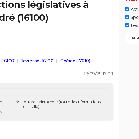
tions législatives à
Actu
ré (16100)
Spo
Les 
(16100)
Javrezac (16100)
Chérac (17610)
17/09/25 17:09
nt-
Louzac-Saint-André
(toutes les informations
sur la ville)
ré