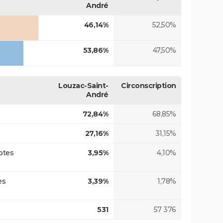
André
46,14%
52,50%
53,86%
47,50%
Louzac-Saint-
Circonscription
André
72,84%
68,85%
27,16%
31,15%
otes
3,95%
4,10%
es
3,39%
1,78%
531
57 376