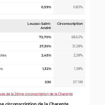
0,59%
0,83%
Louzac-Saint-
Circonscription
André
72,70%
68,62%
27,30%
31,38%
otes
2,45%
2,28%
es
1,32%
1,38%
530
57 199
tives de la 2ème circonscription de la Charente
 circonscription de la Charente